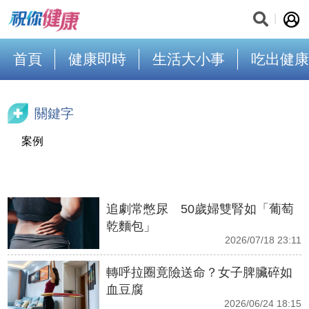
首頁
健康即時
生活大小事
吃出健康
關鍵字
案例
追劇常憋尿 50歲婦雙腎如「葡萄
乾麵包」
2026/07/18 23:11
轉呼拉圈竟險送命？女子脾臟碎如
血豆腐
2026/06/24 18:15