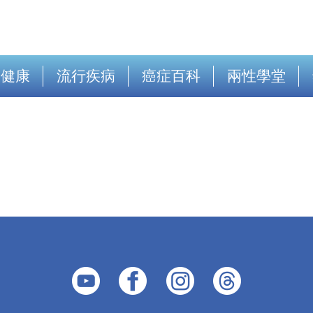
出健康
流行疾病
癌症百科
兩性學堂