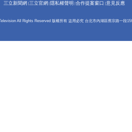
三立新聞網
三立官網
隱私權聲明
合作提案窗口
意見反應
 E-Television All Rights Reserved 版權所有 盜用必究 台北市內湖區舊宗路一段159號