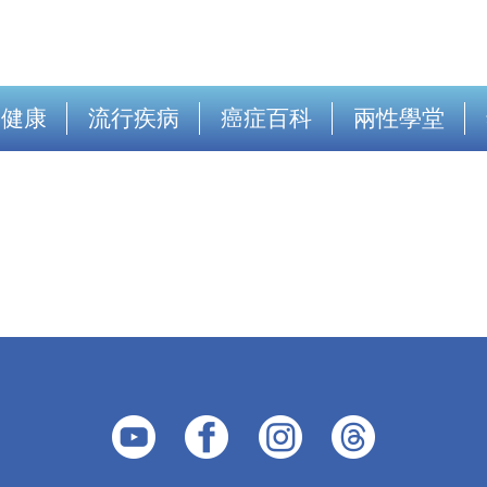
出健康
流行疾病
癌症百科
兩性學堂