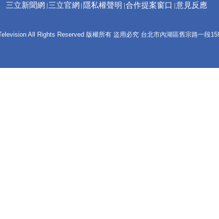
三立新聞網
三立官網
隱私權聲明
合作提案窗口
意見反應
 E-Television All Rights Reserved 版權所有 盜用必究 台北市內湖區舊宗路一段159號