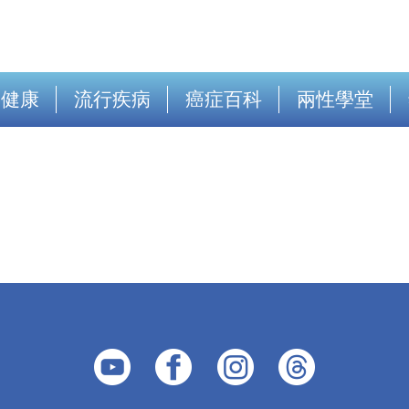
出健康
流行疾病
癌症百科
兩性學堂