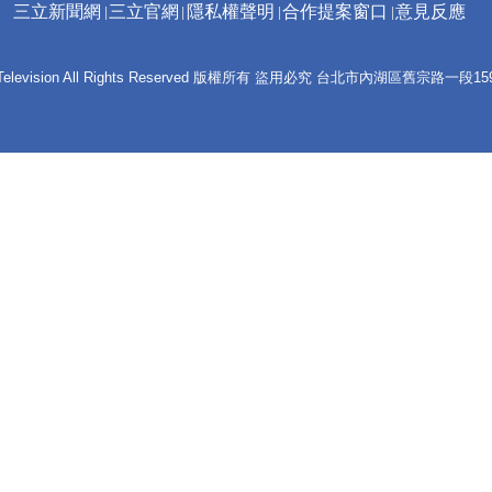
三立新聞網
三立官網
隱私權聲明
合作提案窗口
意見反應
 E-Television All Rights Reserved 版權所有 盜用必究 台北市內湖區舊宗路一段159號