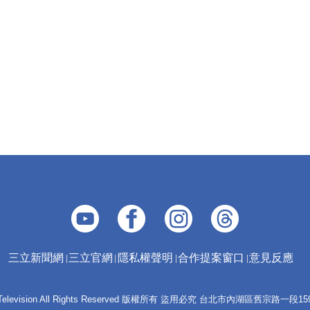
三立新聞網
三立官網
隱私權聲明
合作提案窗口
意見反應
 E-Television All Rights Reserved 版權所有 盜用必究 台北市內湖區舊宗路一段159號