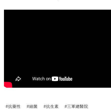
#
抗藥性
#
細菌
#
抗生素
#
三軍總醫院