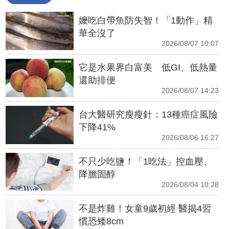
嬤吃白帶魚防失智！「1動作」精
華全沒了
2026/08/07 10:07
它是水果界白富美 低GI、低熱量
還助排便
2026/08/07 14:23
台大醫研究瘦瘦針：13種癌症風險
下降41%
2026/08/06 16:27
不只少吃鹽！「1吃法」控血壓、
降膽固醇
2026/08/04 10:28
不是炸雞！女童9歲初經 醫揭4習
慣恐矮8cm