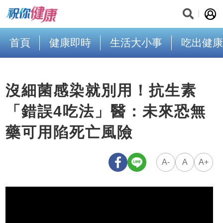
首頁
健康即時
生活大小事
吃出健康
沒細菌感染就別用！抗生素
「錯誤4吃法」醫：未來恐無
藥可用陷死亡風險
A-
A
A+