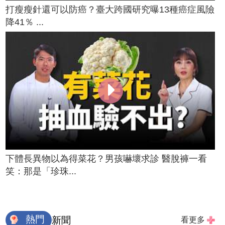
打瘦瘦針還可以防癌？臺大跨國研究曝13種癌症風險
降41％ ...
下體長異物以為得菜花？男孩嚇壞求診 醫脫褲一看
笑：那是「珍珠...
熱門
新聞
看更多