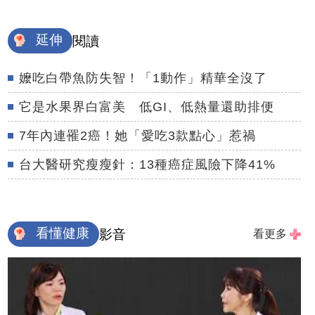
延伸
閱讀
嬤吃白帶魚防失智！「1動作」精華全沒了
它是水果界白富美 低GI、低熱量還助排便
7年內連罹2癌！她「愛吃3款點心」惹禍
台大醫研究瘦瘦針：13種癌症風險下降41%
看懂健康
影音
看更多