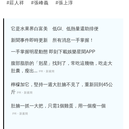
#
莊人祥
#
張峰義
#
張上淳
它是水果界白富美 低GI、低熱量還助排便
新聞事件即時更新 所有消息一手掌握！
一手掌握明星動態 即刻下載娛樂星聞APP
腹部脂肪的「剋星」找到了，常吃這幾物，吃走大
肚囊，瘦出...
PR・新素簡
檸檬加它，堅持一週大肚腩不見了，重新回到45公
斤
PR・新素簡
肚腩一抓一大把，只需1個雞蛋，用一個瘦一個
PR・新素簡