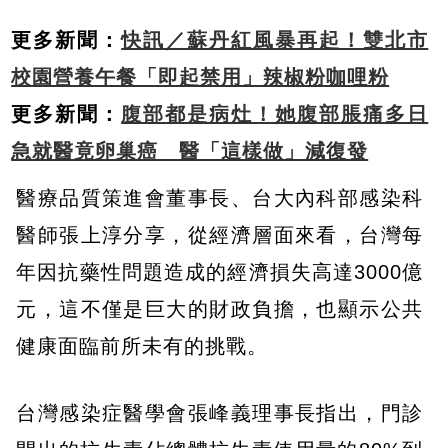
更多新聞：
快訊／蘇丹紅風暴再起！雙北市
校園營養午餐「即起禁用」辣椒粉咖哩粉
更多新聞：
腹部都是病灶！她腹部脹痛多日
急就醫竟卵巢癌 醫「這樣做」減復發
醫療品質策進會董事長、台大內科部感染科
醫師張上淳分享，從經濟層面來看，台灣每
年因抗藥性問題造成的經濟損失高達3000億
元，這不僅是巨大的財政負擔，也顯示公共
健康面臨前所未有的挑戰。
台灣感染症醫學會張峰義理事長指出，門診