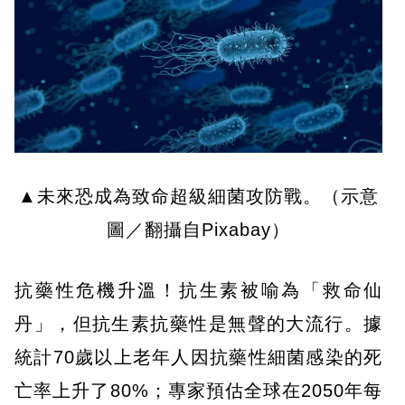
▲未來恐成為致命超級細菌攻防戰。（示意
圖／翻攝自Pixabay）
抗藥性危機升溫！抗生素被喻為「救命仙
丹」，但抗生素抗藥性是無聲的大流行。據
統計70歲以上老年人因抗藥性細菌感染的死
亡率上升了80%；專家預估全球在2050年每