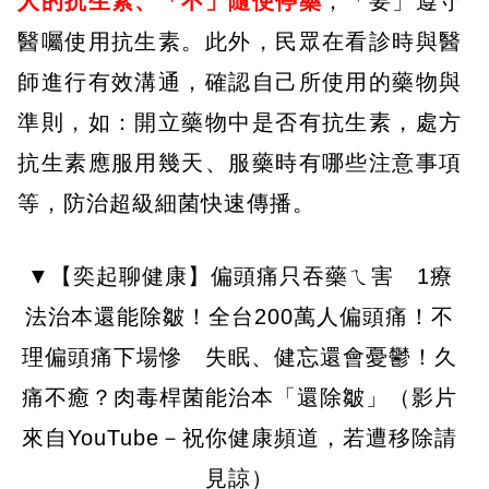
人的抗生素、「不」隨便停藥
，「要」遵守
醫囑使用抗生素。此外，民眾在看診時與醫
師進行有效溝通，確認自己所使用的藥物與
準則，如：開立藥物中是否有抗生素，處方
抗生素應服用幾天、服藥時有哪些注意事項
等，防治超級細菌快速傳播。
▼【奕起聊健康】偏頭痛只吞藥ㄟ害 1療
法治本還能除皺！全台200萬人偏頭痛！不
理偏頭痛下場慘 失眠、健忘還會憂鬱！久
痛不癒？肉毒桿菌能治本「還除皺」（影片
來自YouTube－祝你健康頻道，若遭移除請
見諒）