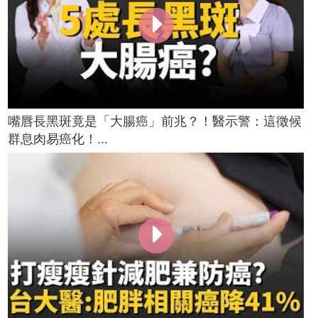
嘴唇長黑斑竟是「大腸癌」前兆？！醫示警：這徵候
群息肉易癌化！...