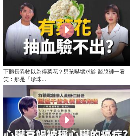
下體長異物以為得菜花？男孩嚇壞求診 醫脫褲一看
笑：那是「珍珠...