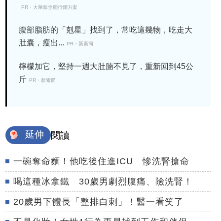
PR・大華銀全能行銷方案
腹部脂肪的「剋星」找到了，常吃這幾物，吃走大
肚囊，瘦出...
PR・新素簡
檸檬加它，堅持一週大肚腩不見了，重新回到45公
斤
PR・新素簡
延伸
閱讀
一碗奪命麵！他吃後住進ICU 慘洗腎搶命
喝這種冰拿鐵 30歲男劇烈腹痛、險洗腎！
20歲男下體長「整排白刺」！醫一看笑了