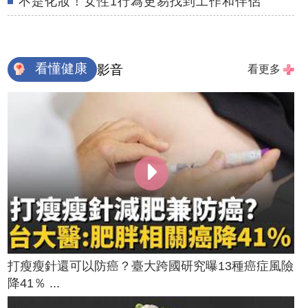
不是化妝！女性1行為更易找到工作和伴侶
看懂健康
影音
看更多
打瘦瘦針還可以防癌？臺大跨國研究曝13種癌症風險
降41％ ...