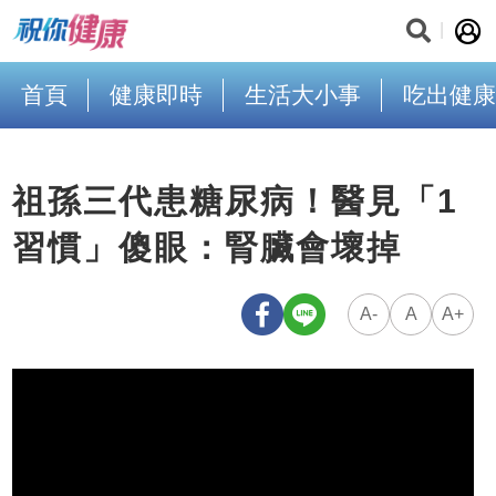
首頁
健康即時
生活大小事
吃出健康
祖孫三代患糖尿病！醫見「1
習慣」傻眼：腎臟會壞掉
A-
A
A+