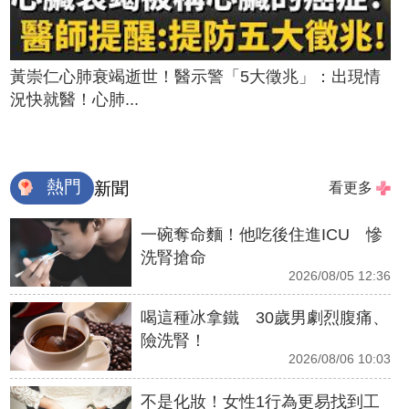
黃崇仁心肺衰竭逝世！醫示警「5大徵兆」：出現情
況快就醫！心肺...
熱門
新聞
看更多
一碗奪命麵！他吃後住進ICU 慘
洗腎搶命
2026/08/05 12:36
喝這種冰拿鐵 30歲男劇烈腹痛、
險洗腎！
2026/08/06 10:03
不是化妝！女性1行為更易找到工