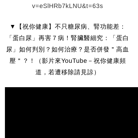
v=eSlHRb7kLNU&t=63s
▼【祝你健康】不只糖尿病、腎功能差：
「蛋白尿」再害７病！腎臟醫細究：「蛋白
尿」如何判別？如何治療？是否併發＂高血
壓＂？！（影片來YouTube－祝你健康頻
道，若遭移除請見諒）