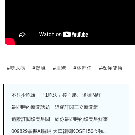
#
糖尿病
#
腎臟
#
血糖
#
林軒任
#
祝你健康
不只少吃鹽！「1吃法」控血壓、降膽固醇
最即時的新聞話題 追蹤訂閱三立新聞網
追蹤訂閱娛樂星聞 給你最即時的娛樂星鮮事
009829掌握AI關鍵 大華韓國KOSPI 50今強...