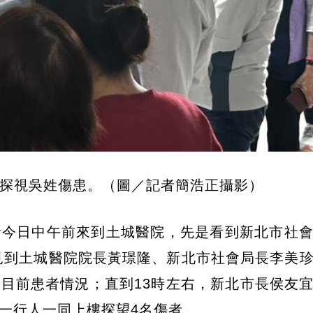
）探視吳姓傷患。（圖／記者簡浩正攝影）
者今日中午前來到土城醫院，先是看到新北市社
續見到土城醫院院長黃璟隆、新北市社會局長李美
目前患者情況；直到13時左右，新北市長侯友
一行人一同上樓探望4名傷者。