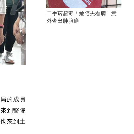
二手菸超毒！她陪夫看病 意
外查出肺腺癌
會局的成員
珍來到醫院
宜也來到土