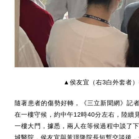
▲侯友宜（右3白外套者
隨著患者的傷勢好轉，《三立新聞網》記
在一樓守候，約中午12時40分左右，陸
一樓大門，據悉，兩人在等候過程中談了下
城醫院，侯友宜與黃璟隆院長短暫交談後，