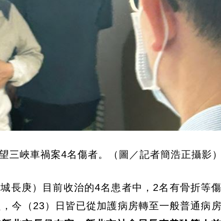
望三峽車禍案4名傷者。（圖／記者簡浩正攝影
城長庚）目前收治的4名患者中，2名有骨折等
定，今（23）日皆已從加護病房轉至一般普通病