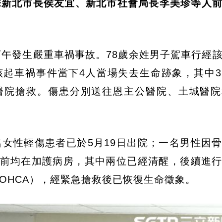
擊新北市長侯友宜、新北市社會局長李美珍等人
下午發生嚴重車禍事故。78歲余姓男子駕車行經
該起車禍事件當下4人當場失去生命跡象，其中
城醫院搶救。傷患分別送往恩主公醫院、土城醫
女性輕傷患者已於5月19日出院；一名男性因
目前均在加護病房，其中兩位已經清醒，後續進
OHCA），經緊急搶救後已恢復生命徵象。