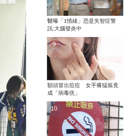
醫曝「1情緒」恐是失智症警
訊:大腦發炎中
額頭冒出痘痘 女手癢猛摳竟
成「病毒疣」