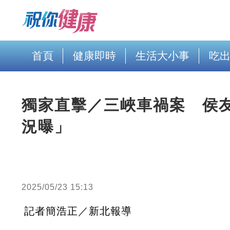
首頁
健康即時
生活大小事
吃
獨家直擊／三峽車禍案 侯
況曝」
2025/05/23 15:13
記者簡浩正／新北報導