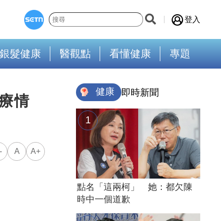
登入
銀髮健康
醫觀點
看懂健康
專題
健康
即時新聞
療情
-
A
A+
點名「這兩柯」 她：都欠陳
時中一個道歉