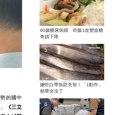
60歲糖尿病婦 吃飯1改變血糖
奇蹟下降
）
嬤吃白帶魚防失智！「1動作」
精華全沒了
傷勢的國中
房。
《三立