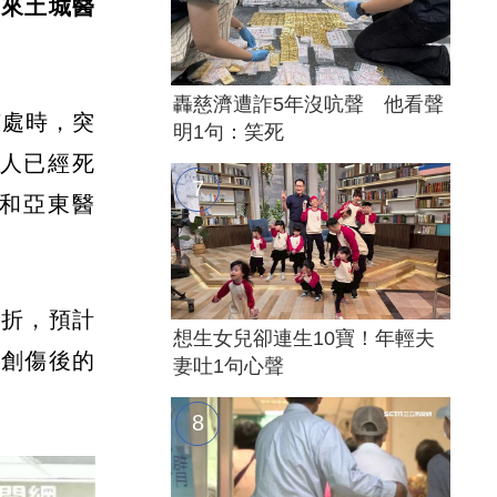
前來土城醫
轟慈濟遭詐5年沒吭聲 他看聲
該處時，突
明1句：笑死
3人已經死
院和亞東醫
骨折，預計
想生女兒卻連生10寶！年輕夫
行創傷後的
妻吐1句心聲