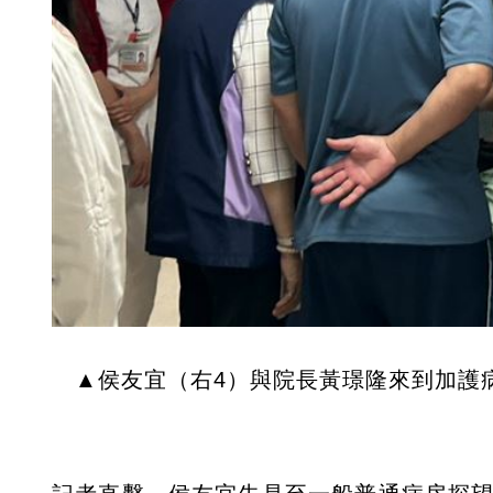
▲侯友宜（右4）與院長黃璟隆來到加護