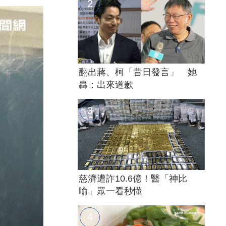
翻出蔣、柯「昔日發言」 她
轟：出來道歉
慈濟遭詐10.6億！醫「神比
喻」眾一看秒懂