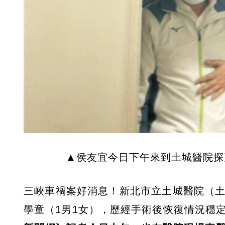
▲侯友宜今日下午來到土城醫院探
三峽車禍案好消息！新北市立土城醫院（土
學童（1男1女），歷經手術後恢復情況穩