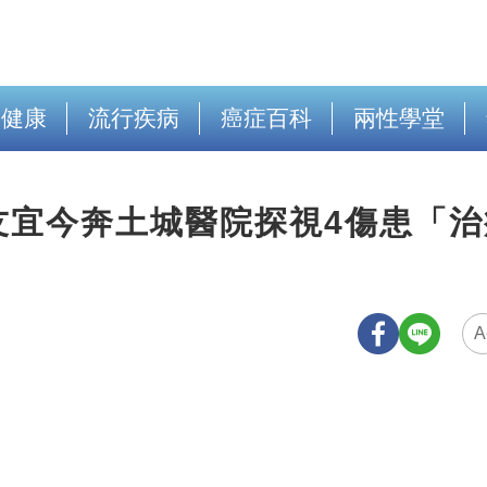
出健康
流行疾病
癌症百科
兩性學堂
友宜今奔土城醫院探視4傷患「治
A