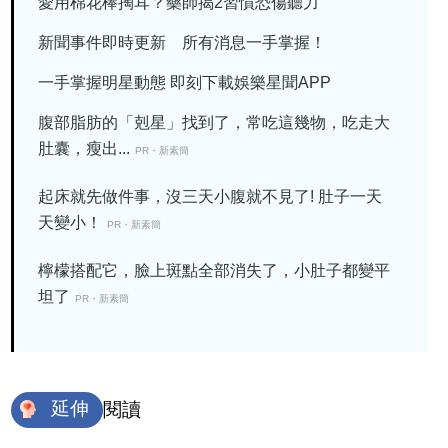
愛用棉花棒掏耳？藥師揭2習慣恐傷聽力
新聞事件即時更新 所有消息一手掌握！
一手掌握明星動態 即刻下載娛樂星聞APP
腹部脂肪的「剋星」找到了，常吃這幾物，吃走大
肚囊，瘦出...
PR・新素簡
起床就先做件事，沒三天小腹就不見了! 肚子一天
天變小！
PR・新素簡
檸檬搭配它，臉上斑點全部消失了，小肚子都變平
坦了
PR・新素簡
延伸
閱讀