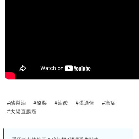
#
酪梨油
#
酪梨
#
油酸
#
張適恆
#
癌症
#
大腸直腸癌