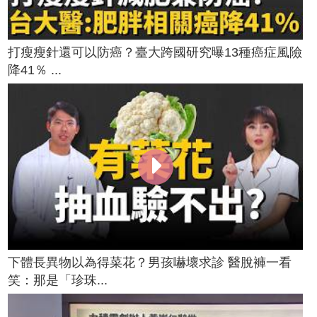
打瘦瘦針還可以防癌？臺大跨國研究曝13種癌症風險
降41％ ...
下體長異物以為得菜花？男孩嚇壞求診 醫脫褲一看
笑：那是「珍珠...