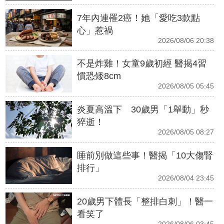
7年內連罹2癌！她「愛吃3款點
心」惹禍
2026/08/06 20:38
不是炸雞！女童9歲初經 醫揭4習
慣恐矮8cm
2026/08/05 05:45
炎夏高溫下 30歲男「1舉動」秒
猝逝！
2026/08/05 08:27
睡前別做這些事！醫揭「10大傷腎
排行」
2026/08/04 23:45
20歲男下體長「整排白刺」！醫一
看笑了
2026/08/06 03:45