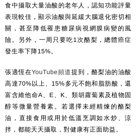
食中攝取大量油酸的老年人，認知功能評量
表現較佳，顯示油酸與延緩大腦退化密切相
關，甚至降低罹患糖尿病視網膜病變的風
險。另外，一周只要吃1次酪梨，總體癌症
發生率下降15%。
張適恆在
YouTube頻道
提到，酪梨油的油酸
高達70%以上、15%多元不飽和脂肪酸，還
富含維他命A、E、K、類胡蘿蔔素及植物固
醇等微量營養素。若選擇未經精煉的酪梨
油，直接食用或用於低溫烹調如水炒、涼
拌，都能天天攝取，對健康有正面助益。