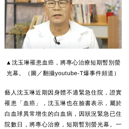
▲沈玉琳罹患血癌，將專心治療短期暫別螢
光幕。（圖／翻攝youtube-T爆事件頻道）
藝人沈玉琳近期因身體不適緊急住院，證實
罹患「血癌」，沈玉琳也在臉書表示，屬於
白血球異常增生的白血病，因狀況緊急已住
院數日，將專心治療，短期暫別螢光幕。一