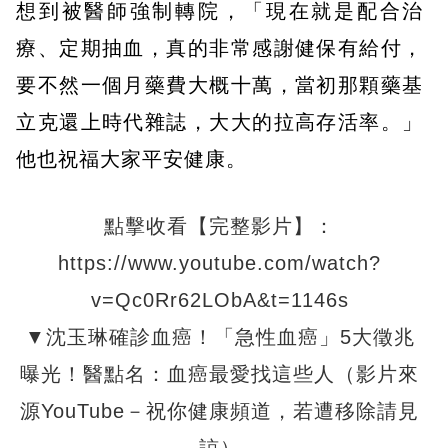
想到被醫師強制轉院，「現在就是配合治
療、定期抽血，真的非常感謝健保有給付，
要不然一個月藥費大概十萬，當初那顆藥基
立克還上時代雜誌，大大的拉高存活率。」
他也祝福大家平安健康。
點擊收看【完整影片】：
https://www.youtube.com/watch?
v=Qc0Rr62LObA&t=1146s
▼沈玉琳確診血癌！「急性血癌」5大徵兆
曝光！醫點名：血癌最愛找這些人（影片來
源YouTube－祝你健康頻道，若遭移除請見