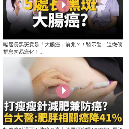
嘴唇長黑斑竟是「大腸癌」前兆？！醫示警：這徵候
群息肉易癌化！...