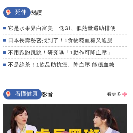
延伸
閱讀
它是水果界白富美 低GI、低熱量還助排便
日本長壽秘密找到了！1食物穩血糖又通腸
不用跑跑跳跳！研究曝「1動作可降血壓」
不是綠茶！1飲品助抗癌、降血壓 能穩血糖
看懂健康
影音
看更多