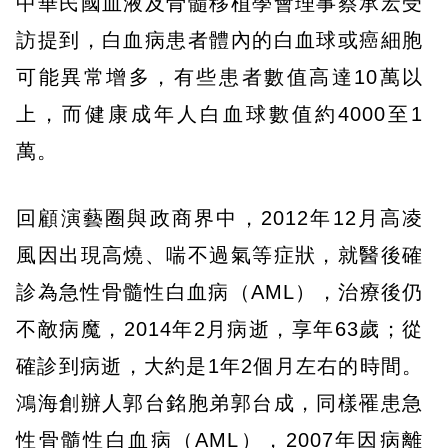
中華民國血液及骨髓移植學會理事蔡承宏受
訪提到，白血病患者體內的白血球或癌細胞
可能異常增多，有些患者數值高達10萬以
上，而健康成年人白血球數值約4000至1
萬。
回顧演藝圈與政商界中，2012年12月高凌
風因出現高燒、喘不過氣等症狀，就醫後確
診為急性骨髓性白血病（AML），治療後仍
不敵病魔，2014年2月病逝，享年63歲；從
確診到病逝，大約是1年2個月左右的時間。
鴻海創辦人郭台銘胞弟郭台成，同樣罹患急
性骨髓性白血病（AML），2007年因病離