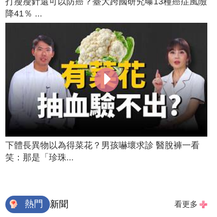
打瘦瘦針還可以防癌？臺大跨國研究曝13種癌症風險
降41％ ...
下體長異物以為得菜花？男孩嚇壞求診 醫脫褲一看
笑：那是「珍珠...
熱門
新聞
看更多