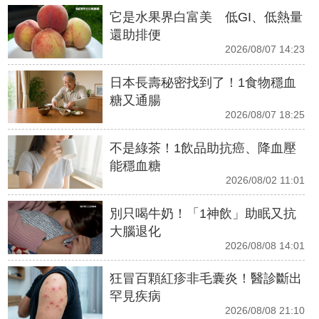
它是水果界白富美 低GI、低熱量
還助排便
2026/08/07 14:23
日本長壽秘密找到了！1食物穩血
糖又通腸
2026/08/07 18:25
不是綠茶！1飲品助抗癌、降血壓
能穩血糖
2026/08/02 11:01
別只喝牛奶！「1神飲」助眠又抗
大腦退化
2026/08/08 14:01
狂冒百顆紅疹非毛囊炎！醫診斷出
罕見疾病
2026/08/08 21:10