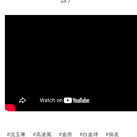
諒）
#
沈玉琳
#
高凌風
#
血癌
#
白血球
#
病友