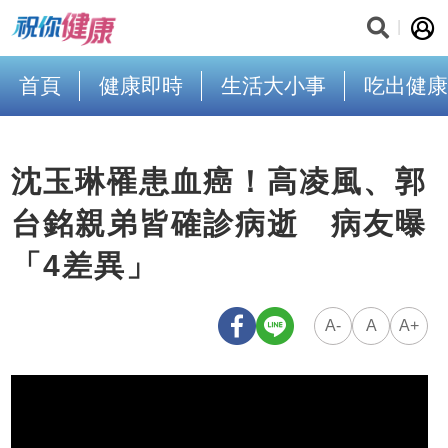
首頁
健康即時
生活大小事
吃出健康
沈玉琳罹患血癌！高凌風、郭
台銘親弟皆確診病逝 病友曝
「4差異」
A-
A
A+