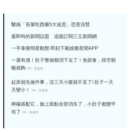
醫揭「長輩吃西藥5大迷思」恐害洗腎
最即時的新聞話題 追蹤訂閱三立新聞網
一手掌握明星動態 即刻下載娛樂星聞APP
一週有感！肚子整個都消下去了！免節食，排空順
暢就夠
PR・新素簡
起床就先做件事，沒三天小腹就不見了! 肚子一天
天變小！
PR・新素簡
檸檬搭配它，臉上斑點全部消失了，小肚子都變平
坦了
PR・新素簡