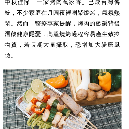
中秋佳節「一家烤肉萬家香」已成台灣傳
統，不少家庭在月圓夜裡團聚燒烤，氣氛熱
鬧。然而，醫療專家提醒，烤肉的歡樂背後
潛藏健康隱憂，高溫燒烤過程容易產生致癌
物質，若長期大量攝取，恐增加大腸癌風
險。