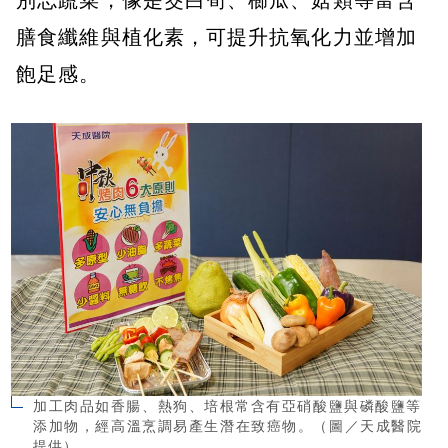
膳食纖維與植化素，可提升抗氧化力並增加
飽足感。
加工肉品如香腸、熱狗、培根常含有亞硝酸鹽與磷酸鹽等
添加物，經高溫烹調易產生潛在致癌物。（圖／天成醫院
提供）