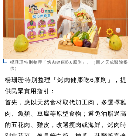
楊珊珊特別整理「烤肉健康吃6原則」。（圖／天成醫院提
供）
楊珊珊特別整理「烤肉健康吃6原則」，提
供民眾實用指引：
首先，應以天然食材取代加工肉，多選擇雞
肉、魚類、豆腐等原型食物；避免油脂過高
的五花肉、雞皮，改選瘦肉或海鮮。烤肉時
別忘蔬菜，像是筊白筍、櫛瓜、菇類等富含