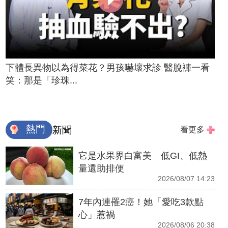
下體長異物以為得菜花？男孩嚇壞求診 醫脫褲一看
笑：那是「珍珠...
熱門
新聞
看更多
它是水果界白富美 低GI、低熱
量還助排便
2026/08/07 14:23
7年內連罹2癌！她「愛吃3款點
心」惹禍
2026/08/06 20:38