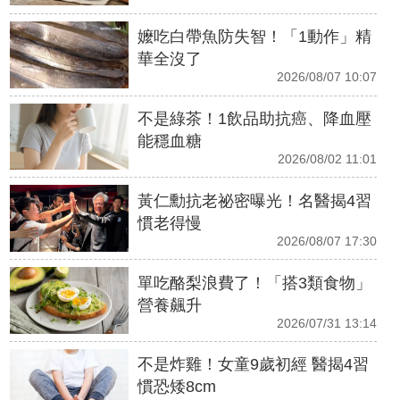
嬤吃白帶魚防失智！「1動作」精
華全沒了
2026/08/07 10:07
不是綠茶！1飲品助抗癌、降血壓
能穩血糖
2026/08/02 11:01
黃仁勳抗老祕密曝光！名醫揭4習
慣老得慢
2026/08/07 17:30
單吃酪梨浪費了！「搭3類食物」
營養飆升
2026/07/31 13:14
不是炸雞！女童9歲初經 醫揭4習
慣恐矮8cm