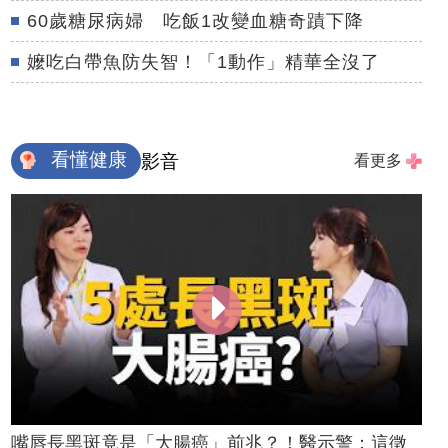
60歲糖尿病婦 吃飯1改變血糖奇蹟下降
嬤吃白帶魚防失智！「1動作」精華全沒了
看懂健康
影音
看更多
嘴唇長黑斑竟是「大腸癌」前兆？！醫示警：這徵