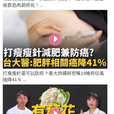
候群息肉易癌化！...
打瘦瘦針還可以防癌？臺大跨國研究曝13種癌症風
險降41％ ...