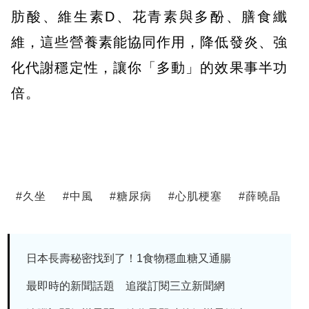
肪酸、維生素D、花青素與多酚、膳食纖
維，這些營養素能協同作用，降低發炎、強
化代謝穩定性，讓你「多動」的效果事半功
倍。
#
久坐
#
中風
#
糖尿病
#
心肌梗塞
#
薛曉晶
日本長壽秘密找到了！1食物穩血糖又通腸
最即時的新聞話題 追蹤訂閱三立新聞網