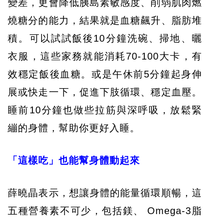
變差，更會降低胰島素敏感度、削弱肌肉燃
燒糖分的能力，結果就是血糖飆升、脂肪堆
積。可以試試飯後10分鐘洗碗、掃地、曬
衣服，這些家務就能消耗70-100大卡，有
效穩定飯後血糖。或是午休前5分鐘起身伸
展或快走一下，促進下肢循環、穩定血壓。
睡前10分鐘也做些拉筋與深呼吸，放鬆緊
繃的身體，幫助你更好入睡。
「這樣吃」也能幫身體動起來
薛曉晶表示，想讓身體的能量循環順暢，這
五種營養素不可少，包括鎂、 Omega-3脂