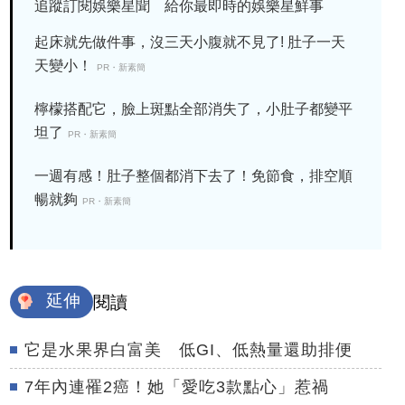
追蹤訂閱娛樂星聞 給你最即時的娛樂星鮮事
起床就先做件事，沒三天小腹就不見了! 肚子一天
天變小！
PR・新素簡
檸檬搭配它，臉上斑點全部消失了，小肚子都變平
坦了
PR・新素簡
一週有感！肚子整個都消下去了！免節食，排空順
暢就夠
PR・新素簡
延伸
閱讀
它是水果界白富美 低GI、低熱量還助排便
7年內連罹2癌！她「愛吃3款點心」惹禍