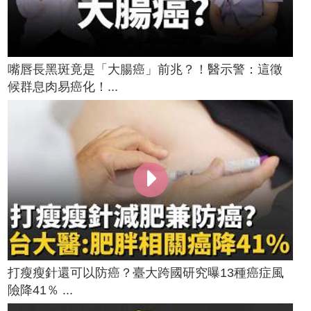
嘴唇長黑斑竟是「大腸癌」前兆？！醫示警：這徵
候群息肉易癌化！...
打瘦瘦針還可以防癌？臺大跨國研究曝13種癌症風
險降41％ ...