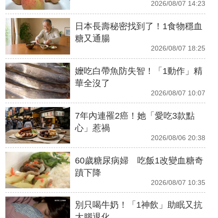
2026/08/07 14:23
日本長壽秘密找到了！1食物穩血
糖又通腸
2026/08/07 18:25
嬤吃白帶魚防失智！「1動作」精
華全沒了
2026/08/07 10:07
7年內連罹2癌！她「愛吃3款點
心」惹禍
2026/08/06 20:38
60歲糖尿病婦 吃飯1改變血糖奇
蹟下降
2026/08/07 10:35
別只喝牛奶！「1神飲」助眠又抗
大腦退化