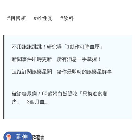
#
柯博桓
#
雄性禿
#
飲料
不用跑跑跳跳！研究曝「1動作可降血壓」
新聞事件即時更新 所有消息一手掌握！
追蹤訂閱娛樂星聞 給你最即時的娛樂星鮮事
確診糖尿病！60歲婦白飯照吃「只換進食順
序」 3個月血...
延伸
閱讀