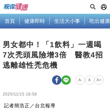
首頁
健康即時
生活大小事
吃出健康
男女都中！「1飲料」一週喝
7次禿頭風險增3倍 醫教4招
逃離雄性禿危機
A-
A
A+
2025/11/15 16:58
記者簡浩正／台北報導