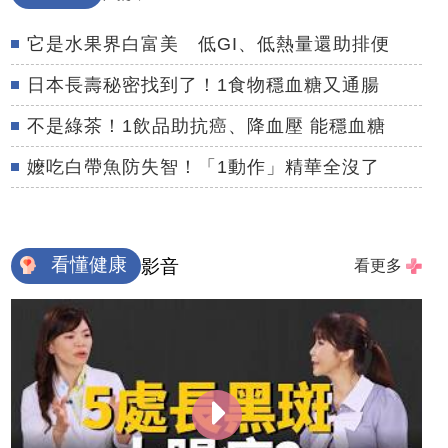
它是水果界白富美 低GI、低熱量還助排便
日本長壽秘密找到了！1食物穩血糖又通腸
不是綠茶！1飲品助抗癌、降血壓 能穩血糖
嬤吃白帶魚防失智！「1動作」精華全沒了
看懂健康
影音
看更多