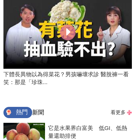
下體長異物以為得菜花？男孩嚇壞求診 醫脫褲一看
笑：那是「珍珠...
熱門
新聞
看更多
它是水果界白富美 低GI、低熱
量還助排便