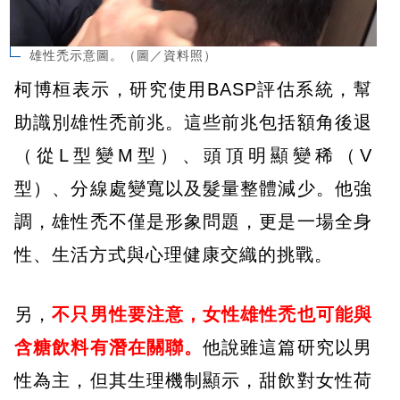
雄性禿示意圖。（圖／資料照）
柯博桓表示，研究使用BASP評估系統，幫
助識別雄性禿前兆。這些前兆包括額角後退
（從L型變M型）、頭頂明顯變稀（V
型）、分線處變寬以及髮量整體減少。他強
調，雄性禿不僅是形象問題，更是一場全身
性、生活方式與心理健康交織的挑戰。
另，
不只男性要注意，女性雄性禿也可能與
含糖飲料有潛在關聯。
他說雖這篇研究以男
性為主，但其生理機制顯示，甜飲對女性荷