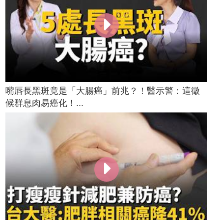
嘴唇長黑斑竟是「大腸癌」前兆？！醫示警：這徵
候群息肉易癌化！...