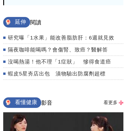
延伸
閱讀
研究曝「1水果」能改善脂肪肝：6週就見效
隔夜咖啡能喝嗎？會傷腎、致癌？醫解答
沒喝熱湯！他不理「1症狀」 慘得食道癌
蝦皮5星夯店出包 漬物驗出防腐劑超標
看懂健康
影音
看更多