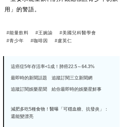
用」的警語。
#
能量飲料
#
王婉諭
#
美國兒科醫學會
#
青少年
#
咖啡因
#
盧英仁
這癌症5年存活率<1成！肺癌22.5～64.3%
最即時的新聞話題 追蹤訂閱三立新聞網
追蹤訂閱娛樂星聞 給你最即時的娛樂星鮮事
減肥多吃5種食物！醫曝「可穩血糖、抗發炎」：
還能變漂亮