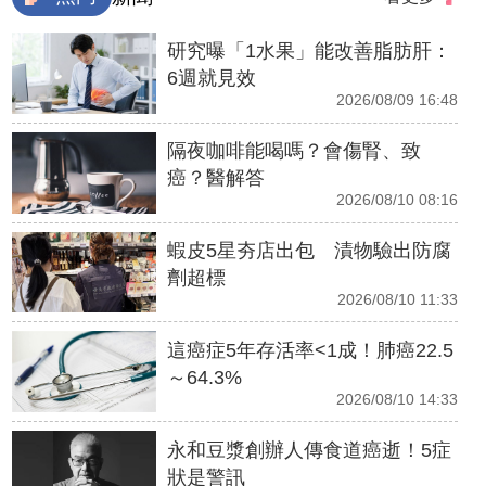
研究曝「1水果」能改善脂肪肝：
6週就見效
2026/08/09 16:48
隔夜咖啡能喝嗎？會傷腎、致
癌？醫解答
2026/08/10 08:16
蝦皮5星夯店出包 漬物驗出防腐
劑超標
2026/08/10 11:33
這癌症5年存活率<1成！肺癌22.5
～64.3%
2026/08/10 14:33
永和豆漿創辦人傳食道癌逝！5症
狀是警訊