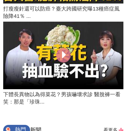
打瘦瘦針還可以防癌？臺大跨國研究曝13種癌症風
險降41％ ...
下體長異物以為得菜花？男孩嚇壞求診 醫脫褲一看
笑：那是「珍珠...
熱門
新聞
看更多