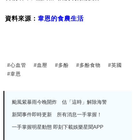
資料來源：
韋恩的食農生活
#
心血管
#
血壓
#
多酚
#
多酚食物
#
英國
#
韋恩
颱風紫暴雨今晚開炸 估「這時」解除海警
新聞事件即時更新 所有消息一手掌握！
一手掌握明星動態 即刻下載娛樂星聞APP