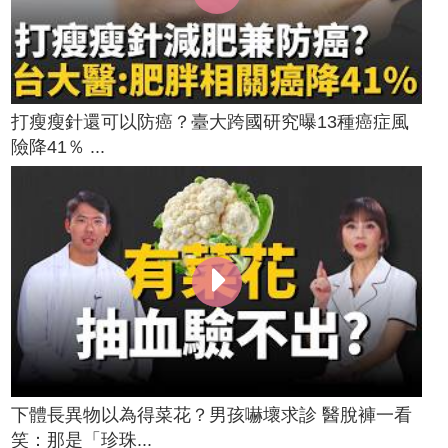
打瘦瘦針還可以防癌？臺大跨國研究曝13種癌症風
險降41％ ...
下體長異物以為得菜花？男孩嚇壞求診 醫脫褲一看
笑：那是「珍珠...