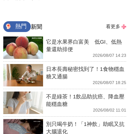
熱門
新聞
看更多
它是水果界白富美 低GI、低熱
量還助排便
2026/08/07 14:23
日本長壽秘密找到了！1食物穩血
糖又通腸
2026/08/07 18:25
不是綠茶！1飲品助抗癌、降血壓
能穩血糖
2026/08/02 11:01
別只喝牛奶！「1神飲」助眠又抗
大腦退化