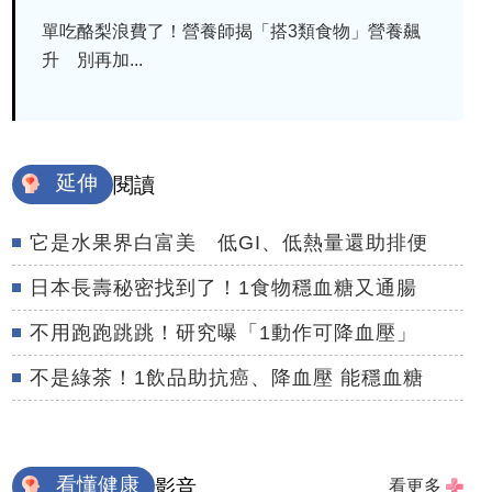
單吃酪梨浪費了！營養師揭「搭3類食物」營養飆
升 別再加...
延伸
閱讀
它是水果界白富美 低GI、低熱量還助排便
日本長壽秘密找到了！1食物穩血糖又通腸
不用跑跑跳跳！研究曝「1動作可降血壓」
不是綠茶！1飲品助抗癌、降血壓 能穩血糖
看懂健康
影音
看更多