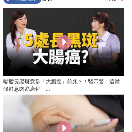
嘴唇長黑斑竟是「大腸癌」前兆？！醫示警：這徵
候群息肉易癌化！...