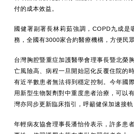
付的成本效益。
國健署副署長林莉茹強調，COPD九成
務，全國有3000家合約醫療機構，方便民
台灣胸腔暨重症加護醫學會理事長暨北榮胸
亡風險高、病程一旦開始惡化反覆住院的
有近半數患者無法得到穩定控制。今年國際
用新型生物製劑對中重度患者治療，可以
灣亦同步更新臨床指引，呼籲健保加速接軌
年輕病友協會理事長潘怡伶表示，許多患