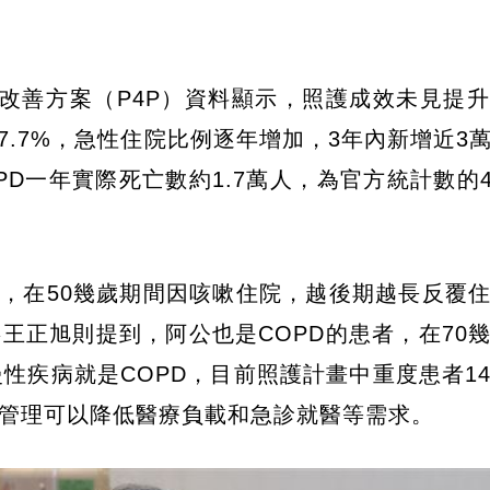
改善方案（P4P）資料顯示，照護成效未見提
3年7.7%，急性住院比例逐年增加，3年內新增近3
D一年實際死亡數約1.7萬人，為官方統計數的4
者，在50幾歲期間因咳嗽住院，越後期越長反覆
王正旭則提到，阿公也是COPD的患者，在70
性疾病就是COPD，目前照護計畫中重度患者1
管理可以降低醫療負載和急診就醫等需求。