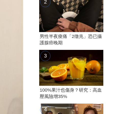
男性半夜痠痛「2徵兆」恐已攝
護腺癌晚期
100%果汁也傷身？研究：高血
壓風險增35%