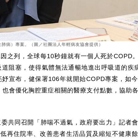
性肺病）專案。（圖／社團法人年輕病友協會提供）
因之列，全球每10秒鐘就有一個人死於COPD。
吸道阻塞，使得氣體無法通暢地進出呼吸道的疾
妤宣布，健保署106年就開始COPD專案，如
萬，也會優化胸腔重症相關的醫療支付點數，協助
立委共同召開「肺喘不過氣，政府要出力」記者
降低再住院率、改善患者生活品質及縮短不健康