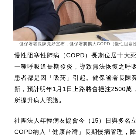
健保署署長陳亮妤宣布，健保署將擴大COPD（慢性阻塞
慢性阻塞性肺病（COPD）長期位居十大死
一種呼吸道長期發炎，導致無法恢復之呼
患者都是因「吸菸」引起。健保署署長陳亮
新，預計明年1月1日上路將會挹注2500
所提升病人照護
。
社團法人年輕病友協會今（15）日與多名
COPD納入「健康台灣」長期慢病管理，