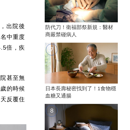
升，出院後
防代刀！衛福部祭新規：醫材
商嚴禁碰病人
萬名中重度
.5倍，疾
住院甚至無
幾歲的時候
日本長壽秘密找到了！1食物穩
血糖又通腸
4天反覆住