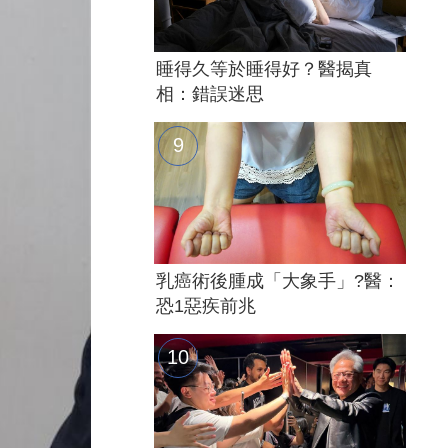
睡得久等於睡得好？醫揭真
相：錯誤迷思
乳癌術後腫成「大象手」?醫：
恐1惡疾前兆