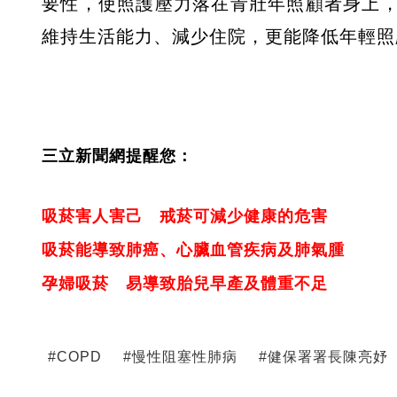
要性，使照護壓力落在青壯年照顧者身上
維持生活能力、減少住院，更能降低年輕照
三立新聞網提醒您：
吸菸害人害己 戒菸可減少健康的危害
吸菸能導致肺癌、心臟血管疾病及肺氣腫
孕婦吸菸 易導致胎兒早產及體重不足
#
COPD
#
慢性阻塞性肺病
#
健保署署長陳亮妤