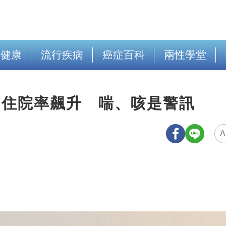
出健康
流行疾病
癌症百科
兩性學堂
」住院率飆升 喘、咳是警訊
A