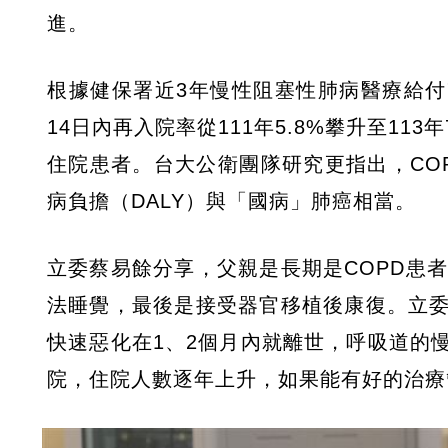
進。
根據健保署近3年慢性阻塞性肺病醫療給付
14日內再入院率從111年5.8%攀升至11
住院患者。台大公衛團隊研究更指出，COP
病負擔（DALY）與「國病」肺癌相當。
立委蔡易餘分享，父親是長期是COPD患
法睡覺，最後是接受器官移植後康復。立委
快速惡化在1、2個月內就離世，呼吸道的慢
院，住院人數逐年上升，如果能有好的治療