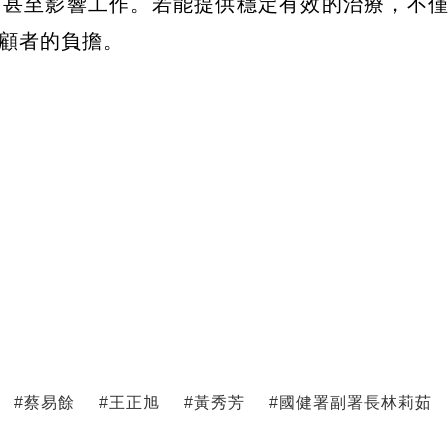
，甚至影響工作。若能提供穩定有效的治療，不
顧者的負擔。
#
蔡易餘
#
王正旭
#
黃秀芳
#
國健署副署長林莉茹