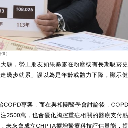
提供）
產大縣，勞工朋友如果暴露在粉塵或有長期吸菸
、走幾步就累」誤以為是年齡或體力下降，顯示
始COPD專案，而在與相關醫學會討論後，COP
注2500萬，也會優化胸腔重症相關的醫療支付
，未來會成立CHPTA擴增醫療科技評估量能，