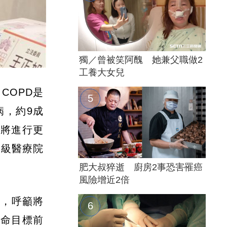
獨／曾被笑阿醜 她兼父職做2
工養大女兒
COPD是
病，約9成
今將進行更
各級醫療院
肥大叔猝逝 廚房2事恐害罹癌
風險增近2倍
會，呼籲將
餘命目標前