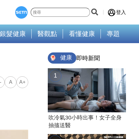
登入
銀髮健康
醫觀點
看懂健康
專題
健康
即時新聞
-
A
A+
吹冷氣30小時出事！女子全身
抽搐送醫