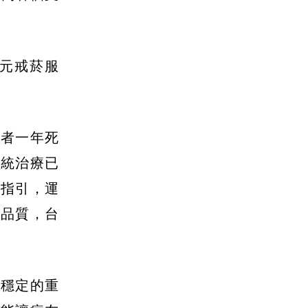
多元戒菸服
患者一年死
傳統治療已
療指引，運
活品質，台
療穩定的重