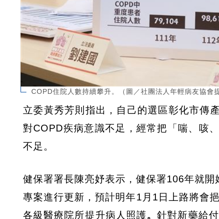
COPD住院人數持續攀升。（圖／社團法人年輕病友協會
立委黃秀芳則指出，自己的選區彰化市傳
對COPD疾病意識不足，經常把「喘、咳
不足。
健保署署長陳亮妤表示，健保署106年就開
專案進行更新，預計明年1月1日上路將會挹
各級醫療院所提升病人照護
。
針對新藥給付