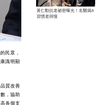
黃仁勳抗老祕密曝光！名醫揭4
習慣老得慢
史的民眾，
健康識明顯
D品質改善
點數，協助
提高各個支