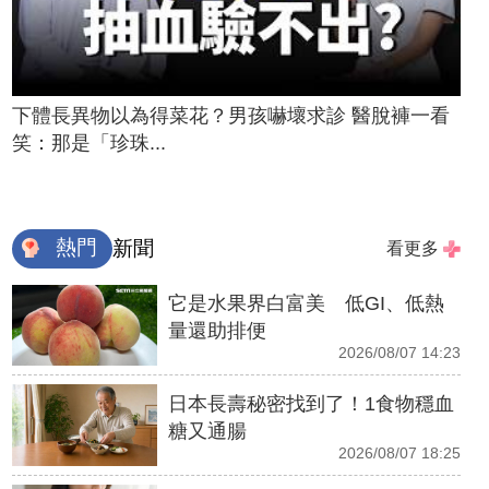
下體長異物以為得菜花？男孩嚇壞求診 醫脫褲一看
笑：那是「珍珠...
熱門
新聞
看更多
它是水果界白富美 低GI、低熱
量還助排便
2026/08/07 14:23
日本長壽秘密找到了！1食物穩血
糖又通腸
2026/08/07 18:25