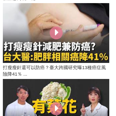
打瘦瘦針還可以防癌？臺大跨國研究曝13種癌症風
險降41％ ...