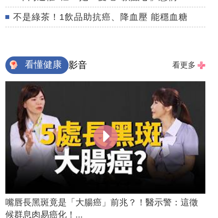
不是綠茶！1飲品助抗癌、降血壓 能穩血糖
看懂健康
影音
看更多
嘴唇長黑斑竟是「大腸癌」前兆？！醫示警：這徵
候群息肉易癌化！...