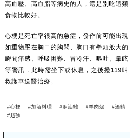
高血壓、高血脂等病史的人，還是別吃這類
食物比較好。
心梗是死亡率很高的急症，發作前可能出現
如重物壓在胸口的胸悶、胸口有拳頭般大的
瞬間痛感、呼吸困難、冒冷汗、嘔吐、暈眩
等警訊，此時需坐下或休息，之後撥119叫
救護車送醫治療。
#
心梗
#
加酒料理
#
麻油雞
#
羊肉爐
#
酒精
#
趙強