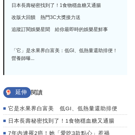
日本長壽秘密找到了！1食物穩血糖又通腸
改版大回饋 熱門3C大獎接力送
追蹤訂閱娛樂星聞 給你最即時的娛樂星鮮事
「它」是水果界白富美：低GI、低熱量還助排便！
營養師曝...
延伸
閱讀
它是水果界白富美 低GI、低熱量還助排便
日本長壽秘密找到了！1食物穩血糖又通腸
7年內連罹2癌！她「愛吃3款點心」惹禍