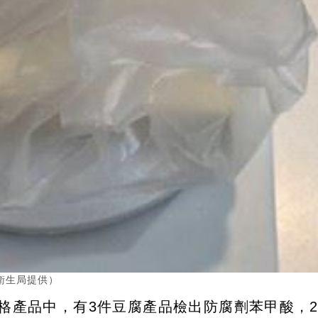
衛生局提供）
格產品中，有3件豆腐產品檢出防腐劑苯甲酸，