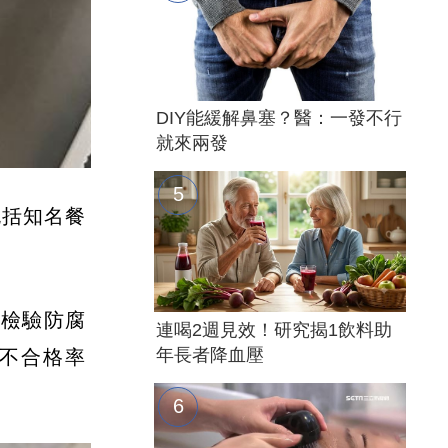
DIY能緩解鼻塞？醫：一發不行
就來兩發
包括知名餐
，檢驗防腐
連喝2週見效！研究揭1飲料助
年長者降血壓
，不合格率