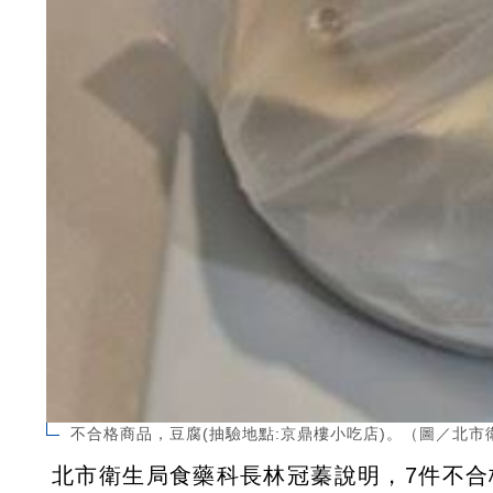
不合格商品，豆腐(抽驗地點:京鼎樓小吃店)。（圖／北市
北市衛生局食藥科長林冠蓁說明，7件不合