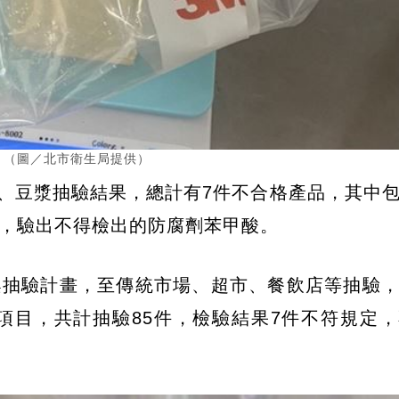
)。（圖／北市衛生局提供）
品、豆漿抽驗結果，總計有7件不合格產品，其中
，驗出不得檢出的防腐劑苯甲酸。
案抽驗計畫，至傳統市場、超市、餐飲店等抽驗
項目，共計抽驗85件，檢驗結果7件不符規定