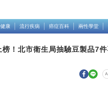
出健康
流行疾病
癌症百科
兩性學堂
上榜！北市衛生局抽驗豆製品7件
A