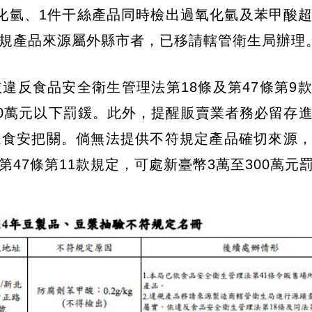
化氫、1件干絲產品同時檢出過氧化氫及苯甲酸
規產品來源屬外縣市者，已移請轄管衛生局辦理
違反食品安全衛生管理法第18條及第47條第9
00萬元以下罰鍰。此外，提醒販賣業者務必留存
眾食安把關。倘無法提供不符規定產品確切來源
47條第11款規定，可處新臺幣3萬至300萬元