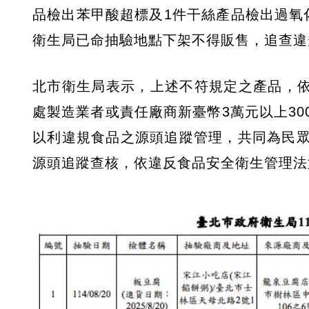
品檢出苯甲酸超標及1件干絲產品檢出過氧
衛生局已命抽驗地點下架不得販售，追查違
北市衛生局表示，上述不符規定之產品，依
處製造業者或責任廠商新臺幣3萬元以上3
以利違規食品之源頭追蹤管理，共同為民
源頭追蹤查核，依違反食品安全衛生管理法第