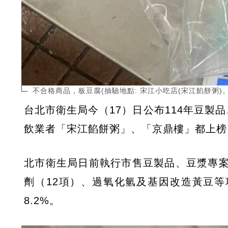
不合格商品，板豆腐(抽驗地點: 宋江小吃店(宋江餡餅粥
台北市衛生局今（17）日公布114年豆製
飲業者「宋江餡餅粥」、「京鼎樓」都上榜
北市衛生局日前執行市售豆製品、豆漿專
劑（12項）、過氧化氫及基因改造黃豆等
8.2%。