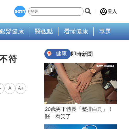
登入
銀髮健康
醫觀點
看懂健康
專題
健康
即時新聞
不符
-
A
A+
20歲男下體長「整排白刺」！
醫一看笑了