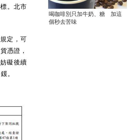
超標。北市
喝咖啡別只加牛奶、糖 加這
。
個秒去苦味
款規定，可
進貨憑證，
，妨礙後續
罰鍰。