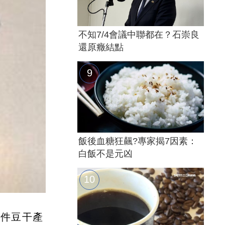
不知7/4會議中聯都在？石崇良
還原癥結點
飯後血糖狂飆?專家揭7因素：
白飯不是元凶
2件豆干產