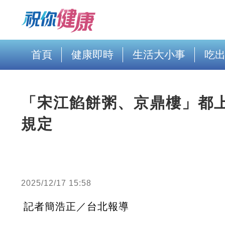
首頁
健康即時
生活大小事
吃
「宋江餡餅粥、京鼎樓」都
規定
2025/12/17 15:58
記者簡浩正／台北報導