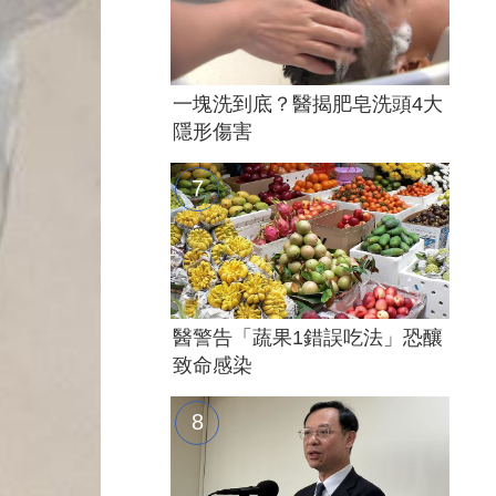
一塊洗到底？醫揭肥皂洗頭4大
隱形傷害
醫警告「蔬果1錯誤吃法」恐釀
致命感染