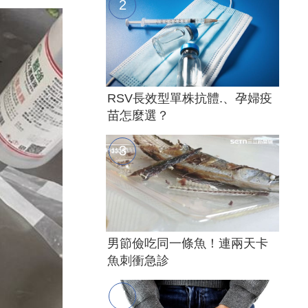
RSV長效型單株抗體.、孕婦疫
苗怎麼選？
男節儉吃同一條魚！連兩天卡
魚刺衝急診