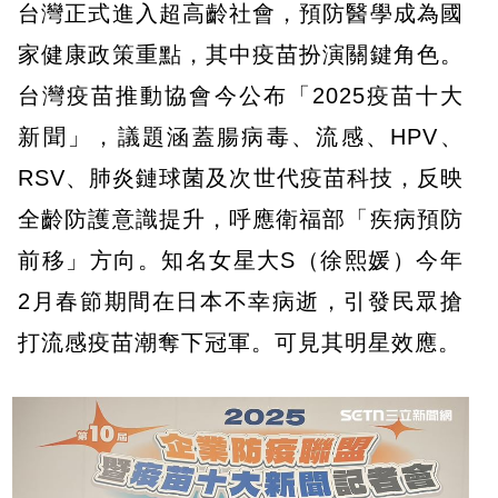
台灣正式進入超高齡社會，預防醫學成為國
家健康政策重點，其中疫苗扮演關鍵角色。
台灣疫苗推動協會今公布「2025疫苗十大
新聞」，議題涵蓋腸病毒、流感、HPV、
RSV、肺炎鏈球菌及次世代疫苗科技，反映
全齡防護意識提升，呼應衛福部「疾病預防
前移」方向。知名女星大S（徐熙媛）今年
2月春節期間在日本不幸病逝，引發民眾搶
打流感疫苗潮奪下冠軍。可見其明星效應。