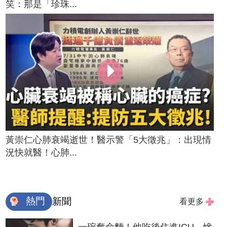
笑：那是「珍珠...
黃崇仁心肺衰竭逝世！醫示警「5大徵兆」：出現情
況快就醫！心肺...
熱門
新聞
看更多