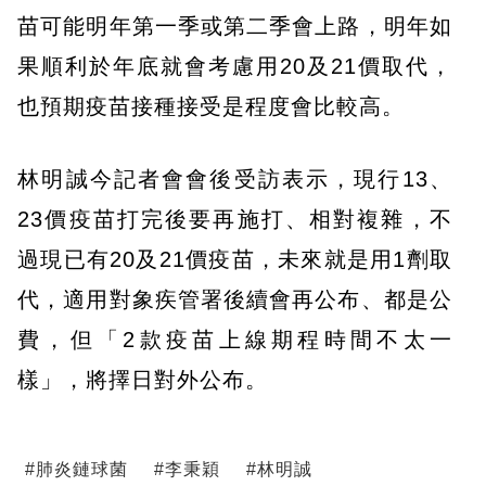
苗可能明年第一季或第二季會上路，明年如
果順利於年底就會考慮用20及21價取代，
也預期疫苗接種接受是程度會比較高。
林明誠今記者會會後受訪表示，現行13、
23價疫苗打完後要再施打、相對複雜，不
過現已有20及21價疫苗，未來就是用1劑取
代，適用對象疾管署後續會再公布、都是公
費，但「2款疫苗上線期程時間不太一
樣」，將擇日對外公布。
#
肺炎鏈球菌
#
李秉穎
#
林明誠