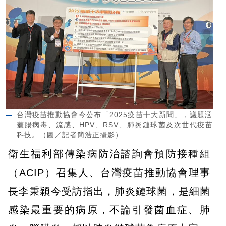
台灣疫苗推動協會今公布「2025疫苗十大新聞」，議題涵
蓋腸病毒、流感、HPV、RSV、肺炎鏈球菌及次世代疫苗
科技。（圖／記者簡浩正攝影）
衛生福利部傳染病防治諮詢會預防接種組
（ACIP）召集人、台灣疫苗推動協會理事
長李秉穎今受訪指出，肺炎鏈球菌，是細菌
感染最重要的病原，不論引發菌血症、肺