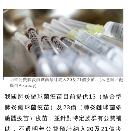
明年公費肺炎鏈球菌預計納入20及21價疫苗。(示意圖／翻
攝自Pixabay)
我國肺炎鏈球菌疫苗目前提供13（結合型
肺炎鏈球菌疫苗）及23價（肺炎鏈球菌多
醣體疫苗）疫苗，並針對特定族群有公費補
助，不過明年公費預計納入20及21價疫