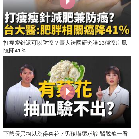
打瘦瘦針還可以防癌？臺大跨國研究曝13種癌症風
險降41％ ...
下體長異物以為得菜花？男孩嚇壞求診 醫脫褲一看