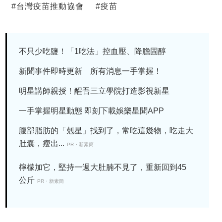
#
台灣疫苗推動協會
#
疫苗
不只少吃鹽！「1吃法」控血壓、降膽固醇
新聞事件即時更新 所有消息一手掌握！
明星講師親授！醒吾三立學院打造影視新星
一手掌握明星動態 即刻下載娛樂星聞APP
腹部脂肪的「剋星」找到了，常吃這幾物，吃走大
肚囊，瘦出...
PR・新素簡
檸檬加它，堅持一週大肚腩不見了，重新回到45
公斤
PR・新素簡