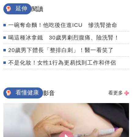
延伸
閱讀
一碗奪命麵！他吃後住進ICU 慘洗腎搶命
喝這種冰拿鐵 30歲男劇烈腹痛、險洗腎！
20歲男下體長「整排白刺」！醫一看笑了
不是化妝！女性1行為更易找到工作和伴侶
看懂健康
影音
看更多