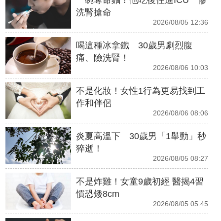
一碗奪命麵！他吃後住進ICU 慘
洗腎搶命
2026/08/05 12:36
喝這種冰拿鐵 30歲男劇烈腹
痛、險洗腎！
2026/08/06 10:03
不是化妝！女性1行為更易找到工
作和伴侶
2026/08/06 08:06
炎夏高溫下 30歲男「1舉動」秒
猝逝！
2026/08/05 08:27
不是炸雞！女童9歲初經 醫揭4習
慣恐矮8cm
2026/08/05 05:45