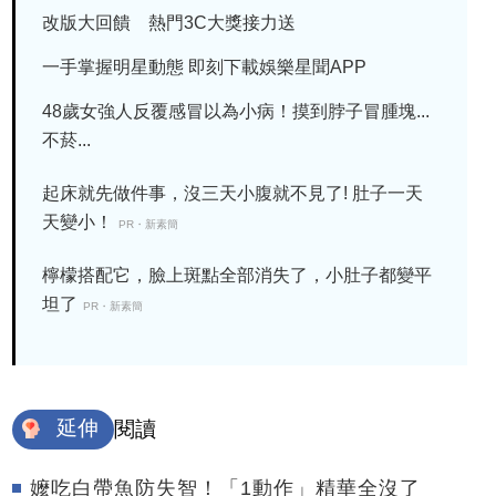
改版大回饋 熱門3C大獎接力送
一手掌握明星動態 即刻下載娛樂星聞APP
48歲女強人反覆感冒以為小病！摸到脖子冒腫塊...
不菸...
起床就先做件事，沒三天小腹就不見了! 肚子一天
天變小！
PR・新素簡
檸檬搭配它，臉上斑點全部消失了，小肚子都變平
坦了
PR・新素簡
延伸
閱讀
嬤吃白帶魚防失智！「1動作」精華全沒了