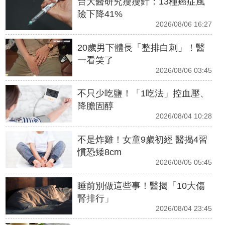
台大醫研究瘦瘦針：13種癌症風
險下降41%
2026/08/06 16:27
20歲男下體長「整排白刺」！醫
一看笑了
2026/08/06 03:45
不只少吃鹽！「1吃法」控血壓、
降膽固醇
2026/08/04 10:28
不是炸雞！女童9歲初經 醫揭4習
慣恐矮8cm
2026/08/05 05:45
睡前別做這些事！醫揭「10大傷
腎排行」
2026/08/04 23:45