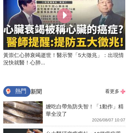
黃崇仁心肺衰竭逝世！醫示警「5大徵兆」：出現情
況快就醫！心肺...
熱門
新聞
看更多
嬤吃白帶魚防失智！「1動作」精
華全沒了
2026/08/07 10:07