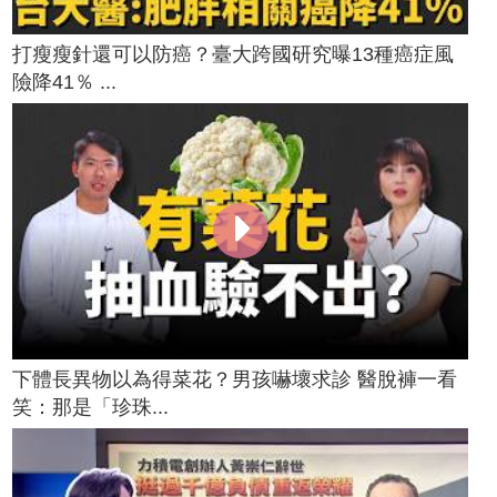
打瘦瘦針還可以防癌？臺大跨國研究曝13種癌症風
險降41％ ...
下體長異物以為得菜花？男孩嚇壞求診 醫脫褲一看
笑：那是「珍珠...