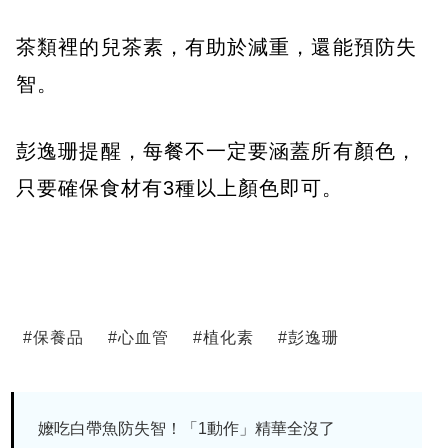
茶類裡的兒茶素，有助於減重，還能預防失
智。
彭逸珊提醒，每餐不一定要涵蓋所有顏色，
只要確保食材有3種以上顏色即可。
#
保養品
#
心血管
#
植化素
#
彭逸珊
嬤吃白帶魚防失智！「1動作」精華全沒了