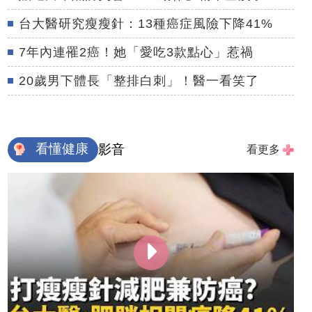
台大醫研究瘦瘦針：13種癌症風險下降41%
7年內連罹2癌！她「愛吃3款點心」惹禍
20歲男下體長「整排白刺」！醫一看笑了
看懂健康
影音
看更多