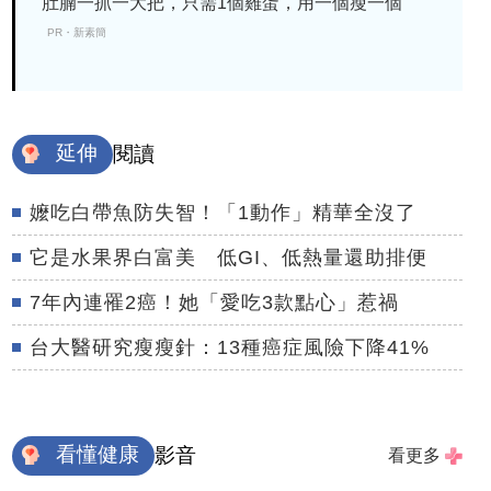
肚腩一抓一大把，只需1個雞蛋，用一個瘦一個
PR・新素簡
延伸
閱讀
嬤吃白帶魚防失智！「1動作」精華全沒了
它是水果界白富美 低GI、低熱量還助排便
7年內連罹2癌！她「愛吃3款點心」惹禍
台大醫研究瘦瘦針：13種癌症風險下降41%
看懂健康
影音
看更多