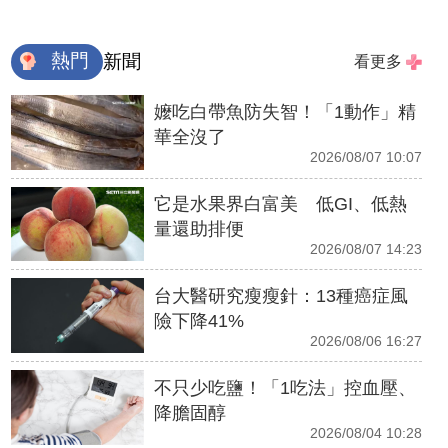
熱門
新聞
看更多
嬤吃白帶魚防失智！「1動作」精
華全沒了
2026/08/07 10:07
它是水果界白富美 低GI、低熱
量還助排便
2026/08/07 14:23
台大醫研究瘦瘦針：13種癌症風
險下降41%
2026/08/06 16:27
不只少吃鹽！「1吃法」控血壓、
降膽固醇
2026/08/04 10:28