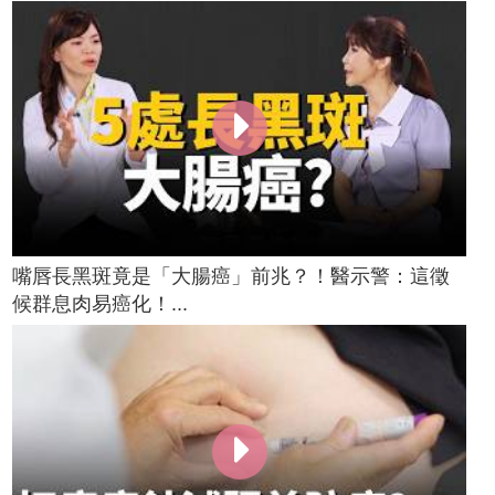
嘴唇長黑斑竟是「大腸癌」前兆？！醫示警：這徵
候群息肉易癌化！...