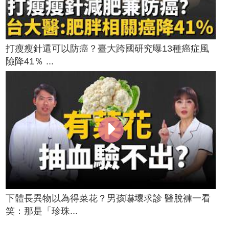
打瘦瘦針還可以防癌？臺大跨國研究曝13種癌症風
險降41％ ...
下體長異物以為得菜花？男孩嚇壞求診 醫脫褲一看
笑：那是「珍珠...