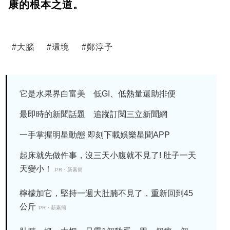
康的根本之道。
#
大腦
#
環境
#
鄭淳予
它是水果界白富美 低GI、低熱量還助排便
最即時的新聞話題 追蹤訂閱三立新聞網
一手掌握明星動態 即刻下載娛樂星聞APP
起床就先做件事，沒三天小腹就不見了! 肚子一天
天變小！
PR・新素簡
檸檬加它，堅持一週大肚腩不見了，重新回到45
公斤
PR・新素簡