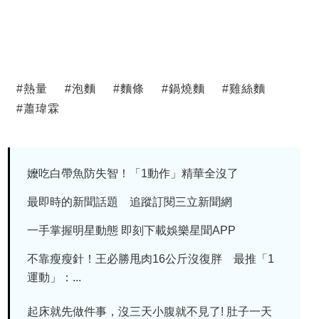
#
熱量
#
泡麵
#
麵條
#
鍋燒麵
#
雞絲麵
#
蕭瑋霖
嬤吃白帶魚防失智！「1動作」精華全沒了
最即時的新聞話題 追蹤訂閱三立新聞網
一手掌握明星動態 即刻下載娛樂星聞APP
不靠瘦瘦針！王必勝甩肉16公斤沒復胖 最推「1
運動」：...
起床就先做件事，沒三天小腹就不見了! 肚子一天