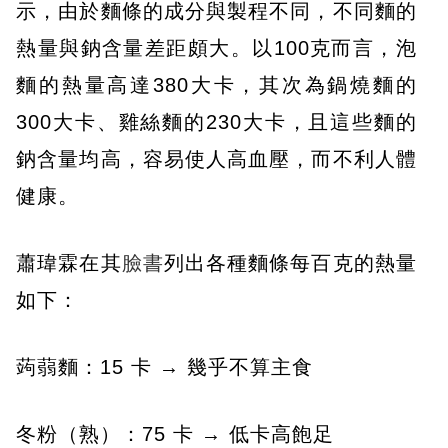
示，由於麵條的成分與製程不同，不同麵的
熱量與鈉含量差距頗大。以100克而言，泡
麵的熱量高達380大卡，其次為鍋燒麵的
300大卡、雞絲麵的230大卡，且這些麵的
鈉含量均高，容易使人高血壓，而不利人體
健康。
蕭瑋霖在其
臉書
列出各種麵條每百克的熱量
如下：
蒟蒻麵：15 卡 → 幾乎不算主食
冬粉（熟）：75 卡 → 低卡高飽足