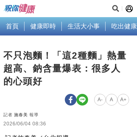
首頁
健康即時
生活大小事
吃出健康
不只泡麵！「這2種麵」熱量
超高、鈉含量爆表：很多人
的心頭好
A-
A
A+
記者
施春美
報導
2026/06/04 08:36