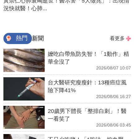
黃崇仁心肺衰竭逝世！醫示警「5大徵兆」：出現情
況快就醫！心肺...
熱門
新聞
看更多
嬤吃白帶魚防失智！「1動作」精
華全沒了
2026/08/07 10:07
台大醫研究瘦瘦針：13種癌症風
險下降41%
2026/08/06 16:27
20歲男下體長「整排白刺」！醫
一看笑了
2026/08/06 03:45