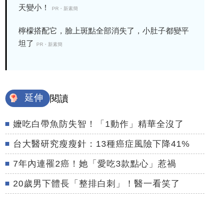
天變小！
PR・新素簡
檸檬搭配它，臉上斑點全部消失了，小肚子都變平
坦了
PR・新素簡
延伸
閱讀
嬤吃白帶魚防失智！「1動作」精華全沒了
台大醫研究瘦瘦針：13種癌症風險下降41%
7年內連罹2癌！她「愛吃3款點心」惹禍
20歲男下體長「整排白刺」！醫一看笑了