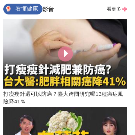
看懂健康
影音
看更多
打瘦瘦針還可以防癌？臺大跨國研究曝13種癌症風
險降41％ ...