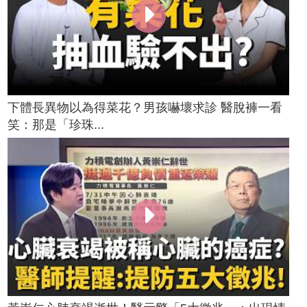
下體長異物以為得菜花？男孩嚇壞求診 醫脫褲一看
笑：那是「珍珠...