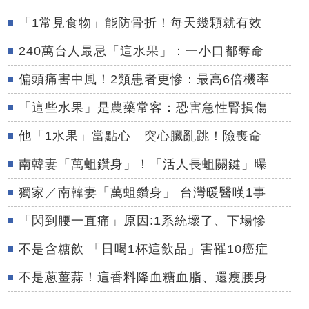
「1常見食物」能防骨折！每天幾顆就有效
240萬台人最忌「這水果」：一小口都奪命
偏頭痛害中風！2類患者更慘：最高6倍機率
「這些水果」是農藥常客：恐害急性腎損傷
他「1水果」當點心 突心臟亂跳！險喪命
南韓妻「萬蛆鑽身」！「活人長蛆關鍵」曝
獨家／南韓妻「萬蛆鑽身」 台灣暖醫嘆1事
「閃到腰一直痛」原因:1系統壞了、下場慘
不是含糖飲 「日喝1杯這飲品」害罹10癌症
不是蔥薑蒜！這香料降血糖血脂、還瘦腰身