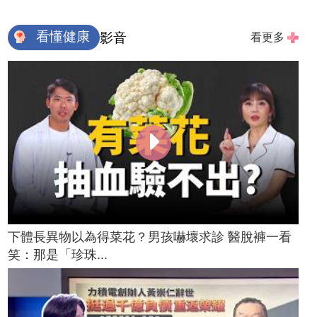
看懂健康
影音
看更多
下體長異物以為得菜花？男孩嚇壞求診 醫脫褲一看
笑：那是「珍珠...