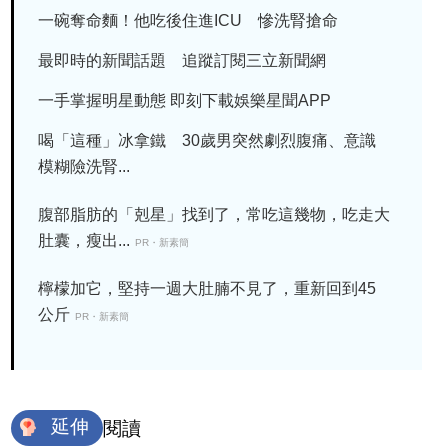
一碗奪命麵！他吃後住進ICU 慘洗腎搶命
最即時的新聞話題 追蹤訂閱三立新聞網
一手掌握明星動態 即刻下載娛樂星聞APP
喝「這種」冰拿鐵 30歲男突然劇烈腹痛、意識
模糊險洗腎...
腹部脂肪的「剋星」找到了，常吃這幾物，吃走大
肚囊，瘦出...
PR・新素簡
檸檬加它，堅持一週大肚腩不見了，重新回到45
公斤
PR・新素簡
延伸
閱讀