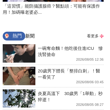
「這習慣」能防攝護腺癌？醫點頭：可能有保護作
用！加碼曝老婆必...
熱門
新聞
看更多
一碗奪命麵！他吃後住進ICU 慘
洗腎搶命
2026/08/05 12:36
20歲男下體長「整排白刺」！醫
一看笑了
2026/08/06 03:45
炎夏高溫下 30歲男「1舉動」秒
猝逝！
2026/08/05 08:27