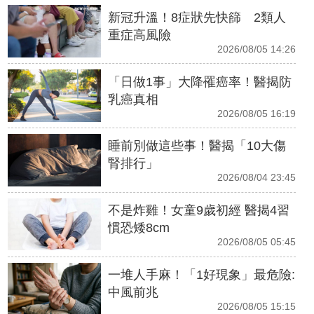
新冠升溫！8症狀先快篩 2類人
重症高風險
2026/08/05 14:26
「日做1事」大降罹癌率！醫揭防
乳癌真相
2026/08/05 16:19
睡前別做這些事！醫揭「10大傷
腎排行」
2026/08/04 23:45
不是炸雞！女童9歲初經 醫揭4習
慣恐矮8cm
2026/08/05 05:45
一堆人手麻！「1好現象」最危險:
中風前兆
2026/08/05 15:15