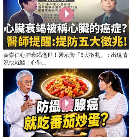
黃崇仁心肺衰竭逝世！醫示警「5大徵兆」：出現情
況快就醫！心肺...