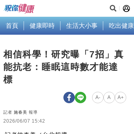
首頁
健康即時
生活大小事
吃出健康
相信科學！研究曝「7招」真
能抗老：睡眠這時數才能達
標
A-
A
A+
記者
施春美
報導
2026/06/07 15:42