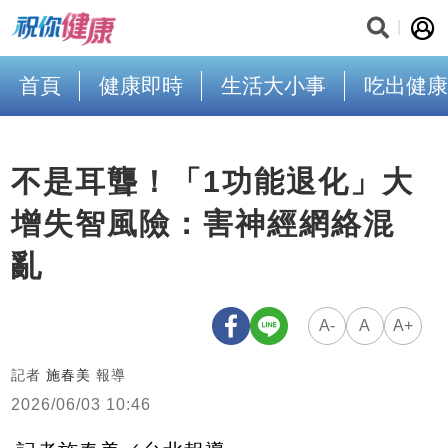
首頁
健康即時
生活大小事
吃出健康
不是耳聾！「1功能退化」大
增失智風險：害神經網絡混
亂
A-
A
A+
記者
施春美
報導
2026/06/03 10:46