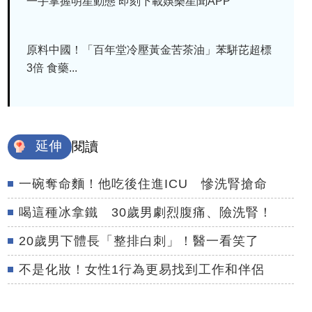
一手掌握明星動態 即刻下載娛樂星聞APP
原料中國！「百年堂冷壓黃金苦茶油」苯駢芘超標
3倍 食藥...
延伸
閱讀
一碗奪命麵！他吃後住進ICU 慘洗腎搶命
喝這種冰拿鐵 30歲男劇烈腹痛、險洗腎！
20歲男下體長「整排白刺」！醫一看笑了
不是化妝！女性1行為更易找到工作和伴侶