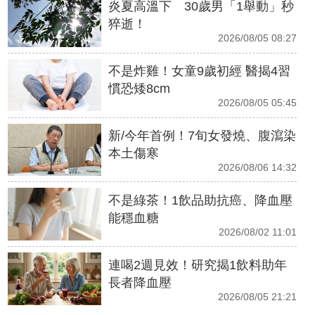
炎夏高溫下 30歲男「1舉動」秒
猝逝！
2026/08/05 08:27
不是炸雞！女童9歲初經 醫揭4習
慣恐矮8cm
2026/08/05 05:45
新/今年首例！7旬女發燒、腹瀉染
本土傷寒
2026/08/06 14:32
不是綠茶！1飲品助抗癌、降血壓
能穩血糖
2026/08/02 11:01
連喝2週見效！研究揭1飲料助年
長者降血壓
2026/08/05 21:21