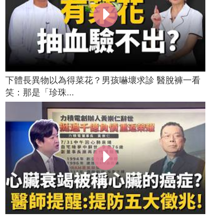
下體長異物以為得菜花？男孩嚇壞求診 醫脫褲一看
笑：那是「珍珠...