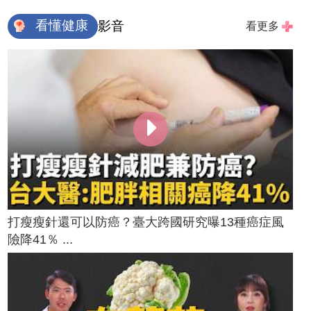
看懂健康
影音
看更多
打瘦瘦針還可以防癌？臺大跨國研究曝13種癌症風
險降41％ ...