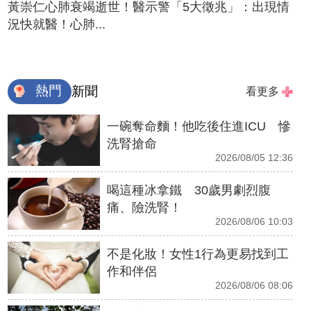
黃崇仁心肺衰竭逝世！醫示警「5大徵兆」：出現情
況快就醫！心肺...
熱門
新聞
看更多
一碗奪命麵！他吃後住進ICU 慘
洗腎搶命
2026/08/05 12:36
喝這種冰拿鐵 30歲男劇烈腹
痛、險洗腎！
2026/08/06 10:03
不是化妝！女性1行為更易找到工
作和伴侶
2026/08/06 08:06