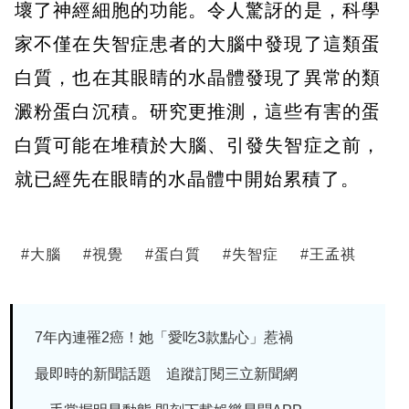
壞了神經細胞的功能。令人驚訝的是，科學
家不僅在失智症患者的大腦中發現了這類蛋
白質，也在其眼睛的水晶體發現了異常的類
澱粉蛋白沉積。研究更推測，這些有害的蛋
白質可能在堆積於大腦、引發失智症之前，
就已經先在眼睛的水晶體中開始累積了。
#
大腦
#
視覺
#
蛋白質
#
失智症
#
王孟祺
7年內連罹2癌！她「愛吃3款點心」惹禍
最即時的新聞話題 追蹤訂閱三立新聞網