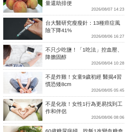
量還助排便
2026/08/07 14:23
台大醫研究瘦瘦針：13種癌症風
險下降41%
2026/08/06 16:27
不只少吃鹽！「1吃法」控血壓、
降膽固醇
2026/08/04 10:28
不是炸雞！女童9歲初經 醫揭4習
慣恐矮8cm
2026/08/05 05:45
不是化妝！女性1行為更易找到工
作和伴侶
2026/08/06 08:06
60歲糖尿病婦 吃飯1改變血糖奇