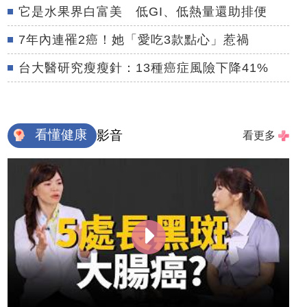
它是水果界白富美 低GI、低熱量還助排便
7年內連罹2癌！她「愛吃3款點心」惹禍
台大醫研究瘦瘦針：13種癌症風險下降41%
看懂健康
影音
看更多