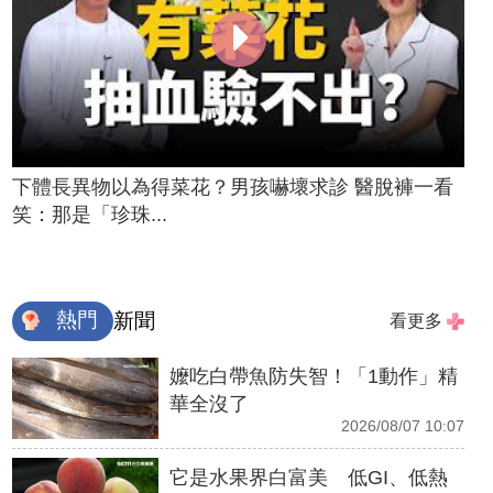
下體長異物以為得菜花？男孩嚇壞求診 醫脫褲一看
笑：那是「珍珠...
熱門
新聞
看更多
嬤吃白帶魚防失智！「1動作」精
華全沒了
2026/08/07 10:07
它是水果界白富美 低GI、低熱