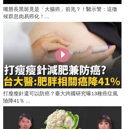
嘴唇長黑斑竟是「大腸癌」前兆？！醫示警：這徵
候群息肉易癌化！...
打瘦瘦針還可以防癌？臺大跨國研究曝13種癌症風
險降41％ ...