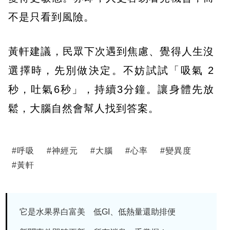
不是只看到風險。
黃軒建議，民眾下次遇到焦慮、覺得人生沒
選擇時，先別做決定。不妨試試「吸氣 2
秒，吐氣6秒」，持續3分鐘。讓身體先放
鬆，大腦自然會幫人找到答案。
#
呼吸
#
神經元
#
大腦
#
心率
#
變異度
#
黃軒
它是水果界白富美 低GI、低熱量還助排便