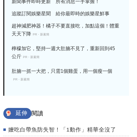
新聞事件即時更新 所有消息一手掌握！
追蹤訂閱娛樂星聞 給你最即時的娛樂星鮮事
超神減肥神器！橘子不要直接吃，加點這個！體重
天天下降
PR・新素簡
檸檬加它，堅持一週大肚腩不見了，重新回到45
公斤
PR・新素簡
肚腩一抓一大把，只需1個雞蛋，用一個瘦一個
PR・新素簡
延伸
閱讀
嬤吃白帶魚防失智！「1動作」精華全沒了