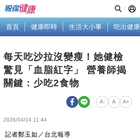
首頁
健康即時
生活大小事
吃出健康
每天吃沙拉沒變瘦！她健檢
驚見「血脂紅字」 營養師揭
關鍵：少吃2食物
A-
A
A+
2026/04/14 11:44
記者鄭玉如／台北報導