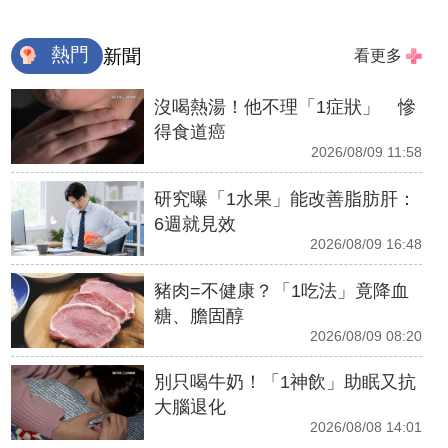
熱門
新聞
看更多
沒喝熱湯！他不理「1症狀」 慘
得食道癌
2026/08/09 11:58
研究曝「1水果」能改善脂肪肝：
6週就見效
2026/08/09 16:48
豬肉=不健康？「1吃法」竟降血
糖、膽固醇
2026/08/09 08:20
別只喝牛奶！「1神飲」助眠又抗
大腦退化
2026/08/08 14:01