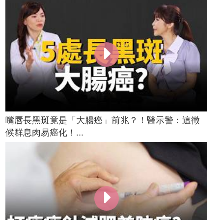
嘴唇長黑斑竟是「大腸癌」前兆？！醫示警：這徵
候群息肉易癌化！...