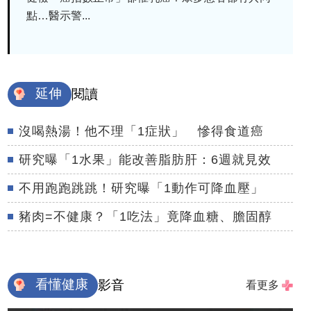
點…醫示警...
延伸
閱讀
沒喝熱湯！他不理「1症狀」 慘得食道癌
研究曝「1水果」能改善脂肪肝：6週就見效
不用跑跑跳跳！研究曝「1動作可降血壓」
豬肉=不健康？「1吃法」竟降血糖、膽固醇
看懂健康
影音
看更多