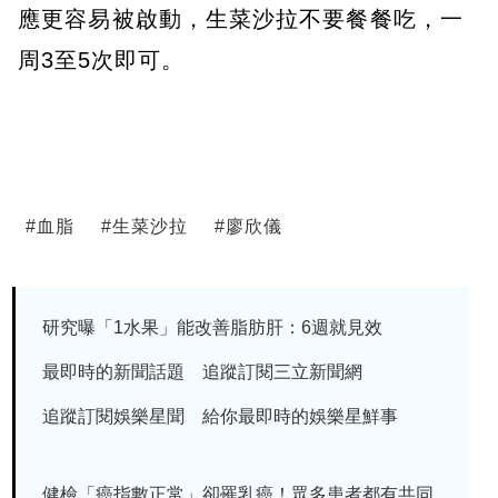
應更容易被啟動，生菜沙拉不要餐餐吃，一
周3至5次即可。
#
血脂
#
生菜沙拉
#
廖欣儀
研究曝「1水果」能改善脂肪肝：6週就見效
最即時的新聞話題 追蹤訂閱三立新聞網
追蹤訂閱娛樂星聞 給你最即時的娛樂星鮮事
健檢「癌指數正常」卻罹乳癌！眾多患者都有共同