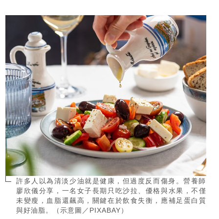
許多人以為清淡少油就是健康，但過度反而傷身。營養師
廖欣儀分享，一名女子長期只吃沙拉、優格與水果，不僅
未變瘦，血脂還飆高，關鍵在於飲食失衡，應補足蛋白質
與好油脂。（示意圖／PIXABAY）