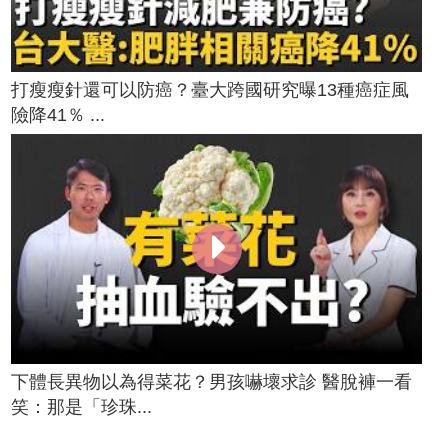
打瘦瘦針還可以防癌？臺大跨國研究曝13種癌症風
險降41％ ...
下體長異物以為得菜花？男孩嚇壞求診 醫脫褲一看
笑：那是「珍珠...