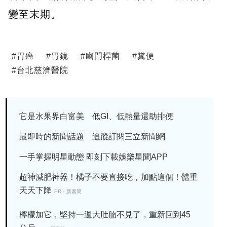
變至末期。
#
胃癌
#
胃鏡
#
幽門桿菌
#
糞便
#
台北慈濟醫院
它是水果界白富美 低GI、低熱量還助排便
最即時的新聞話題 追蹤訂閱三立新聞網
一手掌握明星動態 即刻下載娛樂星聞APP
超神減肥神器！橘子不要直接吃，加點這個！體重
天天下降
PR・新素簡
檸檬加它，堅持一週大肚腩不見了，重新回到45