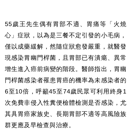
55歲王先生偶有胃部不適、胃痛等「火燒
心」症狀，以為是三餐不定引發的小毛病，
僅以成藥緩解，然隨症狀愈發嚴重，就醫發
現感染胃幽門桿菌，且胃部已有潰瘍、異常
增生進入癌前病變的階段。醫師指出，胃幽
門桿菌感染者罹患胃癌的機率為未感染者的
6至10倍，呼籲45至74歲民眾可利用終身1
次免費非侵入性糞便檢體檢測是否感染，尤
其具胃癌家族史、長期胃部不適等高風險族
群更應及早檢查與治療。