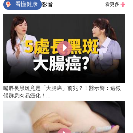
看懂健康
影音
看更多
嘴唇長黑斑竟是「大腸癌」前兆？！醫示警：這徵
候群息肉易癌化！...