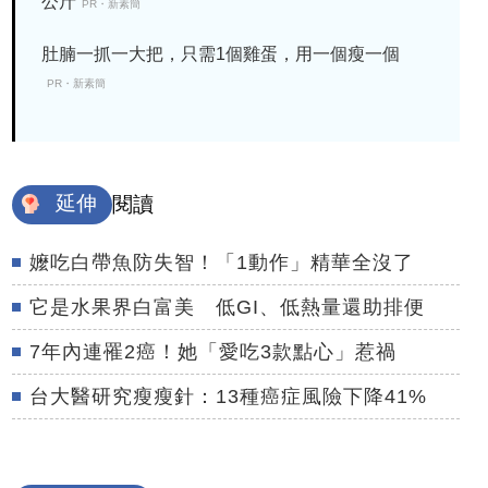
公斤
PR・新素簡
肚腩一抓一大把，只需1個雞蛋，用一個瘦一個
PR・新素簡
延伸
閱讀
嬤吃白帶魚防失智！「1動作」精華全沒了
它是水果界白富美 低GI、低熱量還助排便
7年內連罹2癌！她「愛吃3款點心」惹禍
台大醫研究瘦瘦針：13種癌症風險下降41%