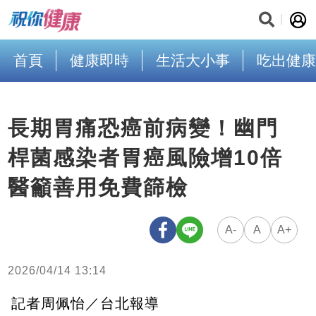
首頁
健康即時
生活大小事
吃出健康
長期胃痛恐癌前病變！幽門
桿菌感染者胃癌風險增10倍
醫籲善用免費篩檢
A-
A
A+
2026/04/14 13:14
記者周佩怡／台北報導