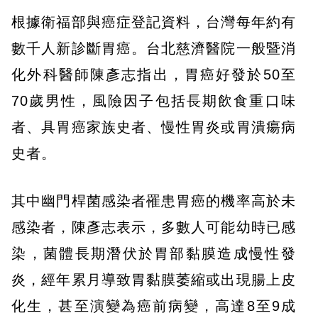
根據衛福部與癌症登記資料，台灣每年約有
數千人新診斷胃癌。台北慈濟醫院一般暨消
化外科醫師陳彥志指出，胃癌好發於50至
70歲男性，風險因子包括長期飲食重口味
者、具胃癌家族史者、慢性胃炎或胃潰瘍病
史者。
其中幽門桿菌感染者罹患胃癌的機率高於未
感染者，陳彥志表示，多數人可能幼時已感
染，菌體長期潛伏於胃部黏膜造成慢性發
炎，經年累月導致胃黏膜萎縮或出現腸上皮
化生，甚至演變為癌前病變，高達8至9成