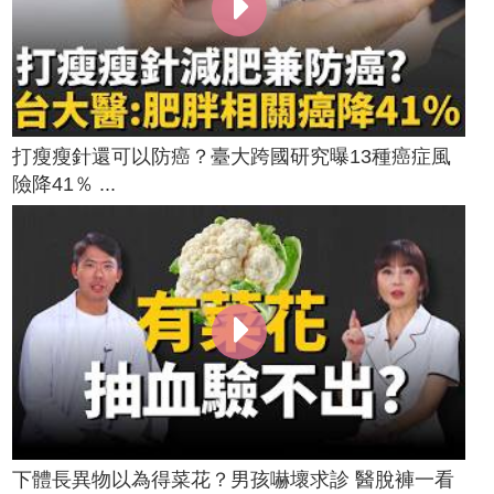
打瘦瘦針還可以防癌？臺大跨國研究曝13種癌症風
險降41％ ...
下體長異物以為得菜花？男孩嚇壞求診 醫脫褲一看