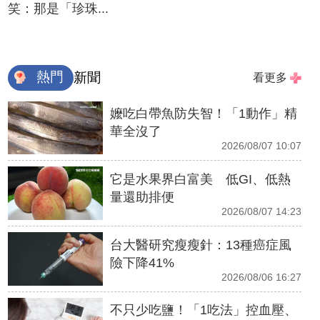
笑：那是「珍珠...
熱門
新聞
看更多
嬤吃白帶魚防失智！「1動作」精
華全沒了
2026/08/07 10:07
它是水果界白富美 低GI、低熱
量還助排便
2026/08/07 14:23
台大醫研究瘦瘦針：13種癌症風
險下降41%
2026/08/06 16:27
不只少吃鹽！「1吃法」控血壓、