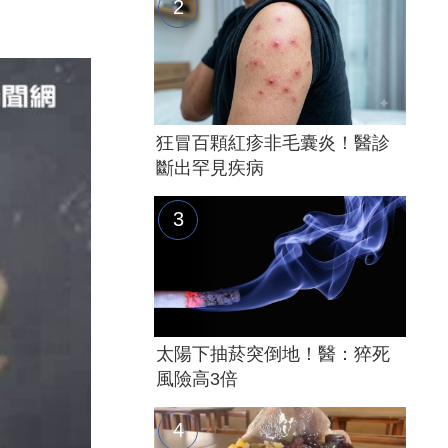
狂冒百顆紅疹非毛囊炎！醫診
斷出罕見疾病
太陽下抽菸突倒地！醫：猝死
風險高3倍