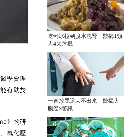
吃剉冰拉到脫水洗腎 醫揭1類
人4大危機
防醫學會理
可能有助於
一直放屁還大不出來！醫揭大
腸癌3警訊
rome》的研
脂、氧化壓