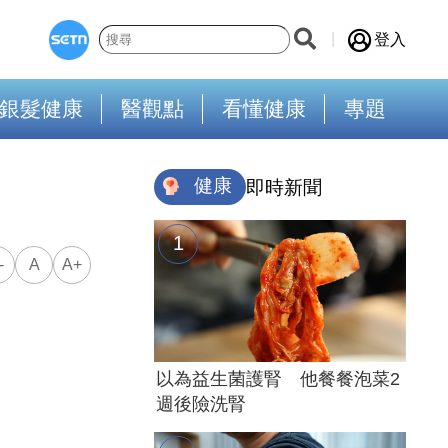
登入
銀髮健康
醫觀點
看懂健康
專題
健康
即時新聞
-
A
A+
以為益生菌護腎 他餐餐泡菜2
週後險洗腎