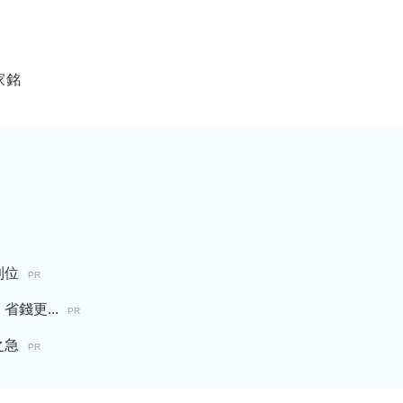
家銘
到位
PR
錢更...
PR
之急
PR