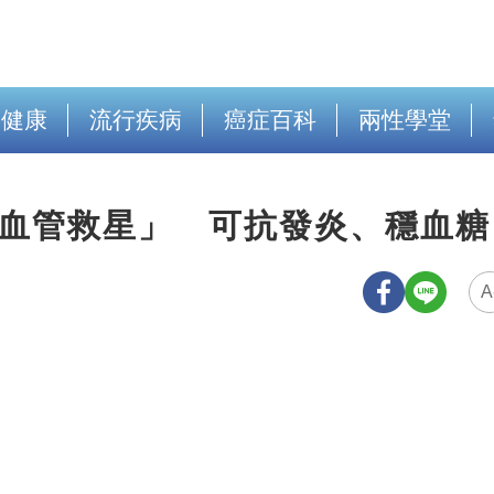
出健康
流行疾病
癌症百科
兩性學堂
護血管救星」 可抗發炎、穩血糖
A