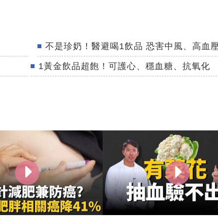
不是珍奶！醫避喝1飲品 恐害中風、高血
1黃金飲品超飽！可護心、穩血糖、抗氧化