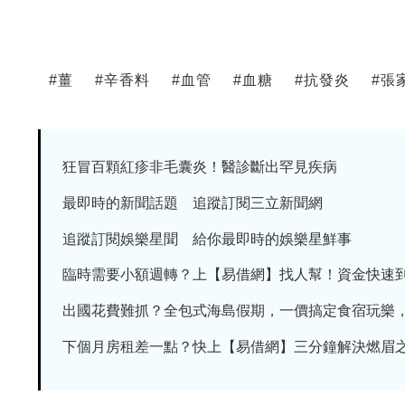
#
薑
#
辛香料
#
血管
#
血糖
#
抗發炎
#
張
狂冒百顆紅疹非毛囊炎！醫診斷出罕見疾病
最即時的新聞話題 追蹤訂閱三立新聞網
追蹤訂閱娛樂星聞 給你最即時的娛樂星鮮事
臨時需要小額週轉？上【易借網】找人幫！資金快速
出國花費難抓？全包式海島假期，一價搞定食宿玩樂，省
下個月房租差一點？快上【易借網】三分鐘解決燃眉