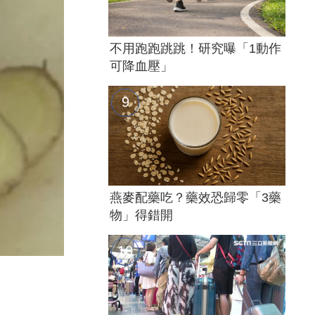
不用跑跑跳跳！研究曝「1動作
可降血壓」
燕麥配藥吃？藥效恐歸零「3藥
物」得錯開