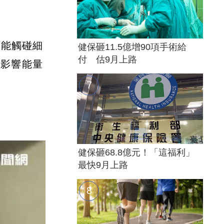
可能觸碰細
健保砸11.5億增90項手術給
付 估9月上路
能影響能量
健保砸68.8億元！「這福利」
最快9月上路