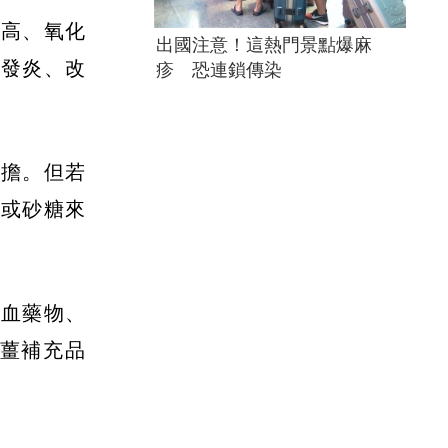
偏高、氧化
出國注意！這熱門景點爆麻
少發炎、改
疹 恐連鎖傳染
負擔。但若
糖或砂糖來
凝血藥物、
薑補充品