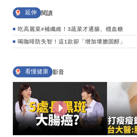
延伸
閱讀
吃高麗菜≠補纖維！3蔬菜才通腸、穩血糖
喝咖啡防失智！這1款卻「增加壞膽固醇」
看懂健康
影音