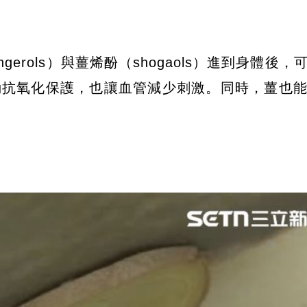
erols）與薑烯酚（shogaols）進到身體後，
動抗氧化保護，也讓血管減少刺激。同時，薑也