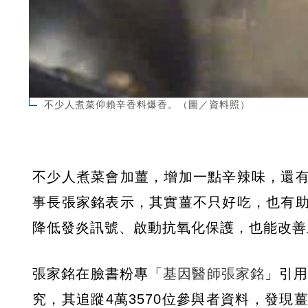
不少人煮菜仰賴辛香料爆香。（圖／資料照）
不少人煮菜會加薑，增加一點辛辣味，還
事長張家銘表示，其實薑不只好吃，也有
降低發炎訊號、啟動抗氧化保護，也能改善
張家銘在臉書粉專「
基因醫師張家銘
」引用一
究，其追蹤4萬3570位參與者資料，發