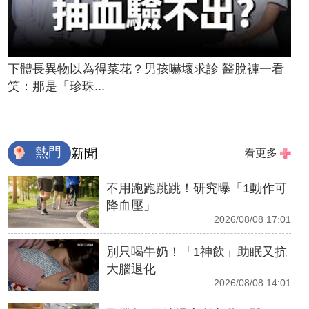
下體長異物以為得菜花？男孩嚇壞求診 醫脫褲一看
笑：那是「珍珠...
熱門
新聞
看更多
不用跑跑跳跳！研究曝「1動作可
降血壓」
2026/08/08 17:01
別只喝牛奶！「1神飲」助眠又抗
大腦退化
2026/08/08 14:01