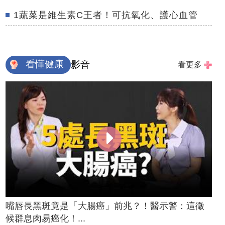
1蔬菜是維生素C王者！可抗氧化、護心血管
看懂健康
影音
看更多
嘴唇長黑斑竟是「大腸癌」前兆？！醫示警：這徵
候群息肉易癌化！...