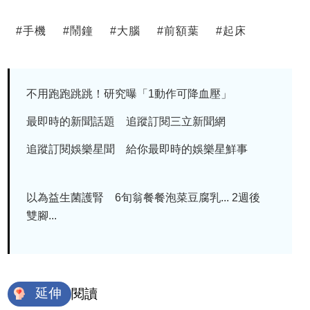
#
手機
#
鬧鐘
#
大腦
#
前額葉
#
起床
不用跑跑跳跳！研究曝「1動作可降血壓」
最即時的新聞話題 追蹤訂閱三立新聞網
追蹤訂閱娛樂星聞 給你最即時的娛樂星鮮事
以為益生菌護腎 6旬翁餐餐泡菜豆腐乳... 2週後
雙腳...
延伸
閱讀