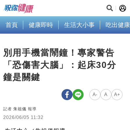
首頁
健康即時
生活大小事
吃出健康
別用手機當鬧鐘！專家警告
「恐傷害大腦」：起床30分
鐘是關鍵
A-
A
A+
記者
朱祖儀
報導
2026/06/05 11:32