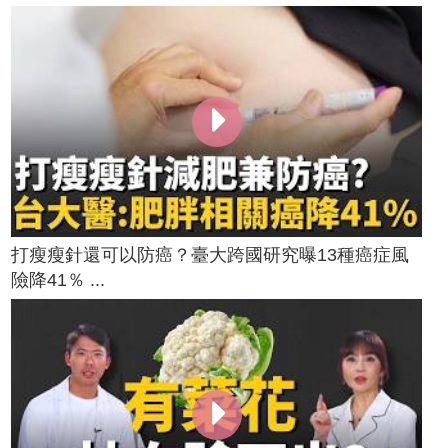
打瘦瘦針還可以防癌？臺大跨國研究曝13種癌症風
險降41％ ...