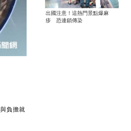
出國注意！這熱門景點爆麻
疹 恐連鎖傳染
脂與負擔就