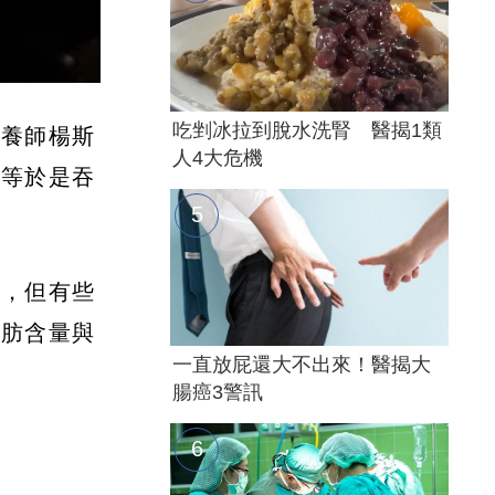
吃剉冰拉到脫水洗腎 醫揭1類
營養師楊斯
人4大危機
肚等於是吞
友，但有些
脂肪含量與
一直放屁還大不出來！醫揭大
腸癌3警訊