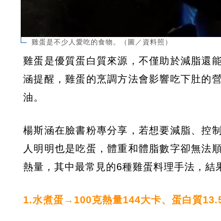
雞蛋是不少人愛吃的食物。（圖／資料照）
雞蛋是優質蛋白質來源，不僅助於減脂還
涵提醒，雞蛋的烹調方法會影響吃下肚的
油。
楊斯涵在臉書粉專分享，若想要減脂、控
人明明也是吃蛋，體重和體脂數字卻無法
熱量，其中最常見的6種雞蛋料理手法，結
1.水煮蛋→100克熱量144大卡、蛋白質13.