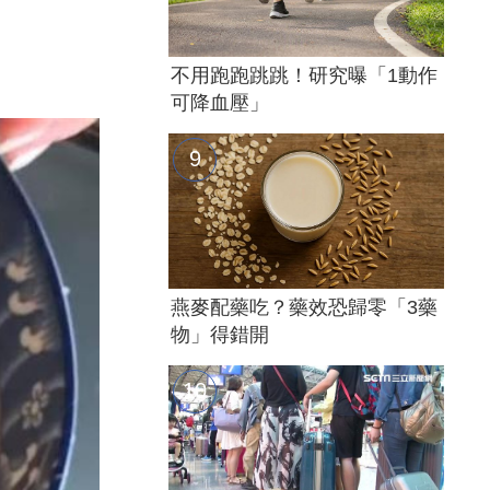
不用跑跑跳跳！研究曝「1動作
可降血壓」
燕麥配藥吃？藥效恐歸零「3藥
物」得錯開