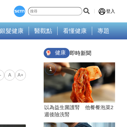
登入
銀髮健康
醫觀點
看懂健康
專題
健康
即時新聞
-
A
A+
以為益生菌護腎 他餐餐泡菜2
週後險洗腎