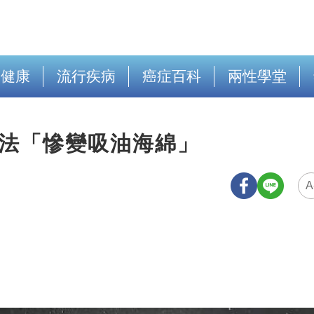
出健康
流行疾病
癌症百科
兩性學堂
煮法「慘變吸油海綿」
A