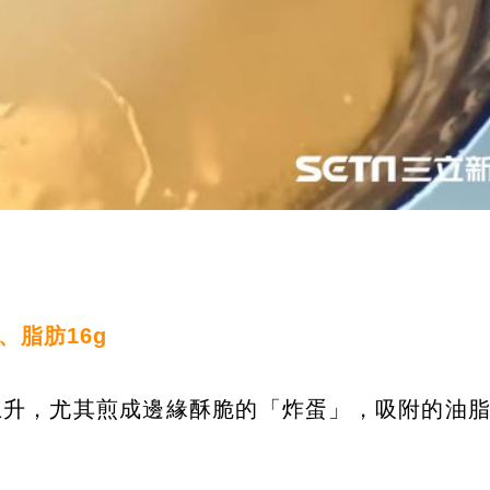
g、脂肪16g
上升，尤其煎成邊緣酥脆的「炸蛋」，吸附的油