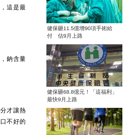
說，這是最
健保砸11.5億增90項手術給
付 估9月上路
汁，鈉含量
健保砸68.8億元！「這福利」
最快9月上路
水分才讓熱
牙口不好的