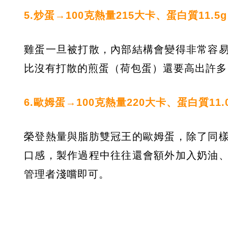
5.炒蛋→100克熱量215大卡、蛋白質11.5
雞蛋一旦被打散，內部結構會變得非常容
比沒有打散的煎蛋（荷包蛋）還要高出許多
6.歐姆蛋→100克熱量220大卡、蛋白質11.
榮登熱量與脂肪雙冠王的歐姆蛋，除了同
口感，製作過程中往往還會額外加入奶油
管理者淺嚐即可。