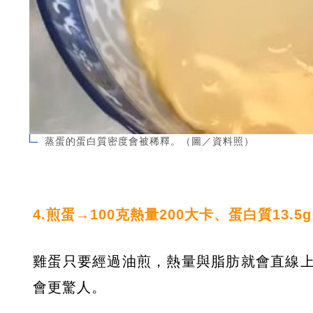
蒸蛋的蛋白質密度會被稀釋。（圖／資料照）
4.煎蛋→100克熱量200大卡、蛋白質13.5
雞蛋只要經過油煎，熱量與脂肪就會直線
會更驚人。