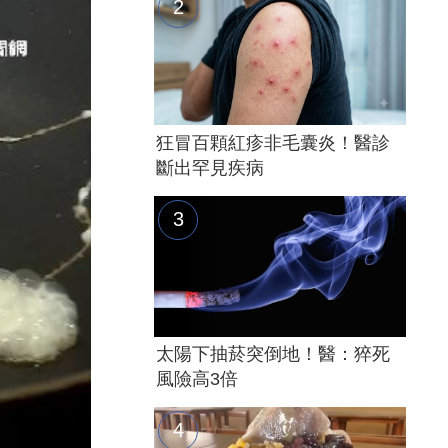
狂冒百顆紅疹非毛囊炎！醫診
斷出罕見疾病
太陽下抽菸突倒地！醫：猝死
風險高3倍