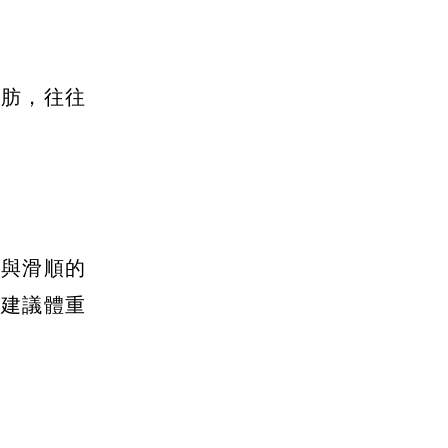
脂肪，往往
氣與滑順的
，建議體重