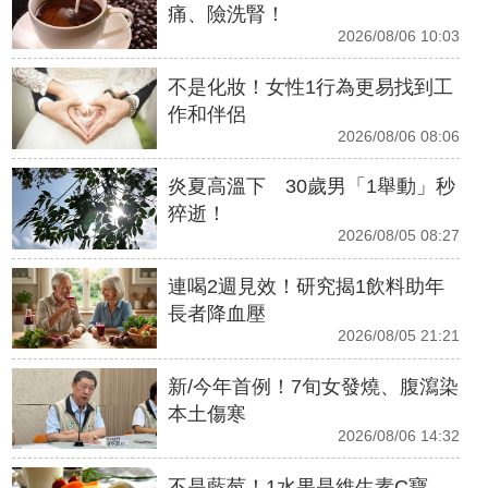
痛、險洗腎！
2026/08/06 10:03
不是化妝！女性1行為更易找到工
作和伴侶
2026/08/06 08:06
炎夏高溫下 30歲男「1舉動」秒
猝逝！
2026/08/05 08:27
連喝2週見效！研究揭1飲料助年
長者降血壓
2026/08/05 21:21
新/今年首例！7旬女發燒、腹瀉染
本土傷寒
2026/08/06 14:32
不是藍莓！1水果是維生素C寶