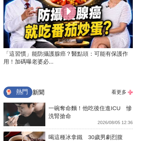
「這習慣」能防攝護腺癌？醫點頭：可能有保護作
用！加碼曝老婆必...
熱門
新聞
看更多
一碗奪命麵！他吃後住進ICU 慘
洗腎搶命
2026/08/05 12:36
喝這種冰拿鐵 30歲男劇烈腹