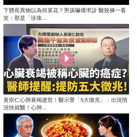
下體長異物以為得菜花？男孩嚇壞求診 醫脫褲一看
笑：那是「珍珠...
黃崇仁心肺衰竭逝世！醫示警「5大徵兆」：出現情
況快就醫！心肺...