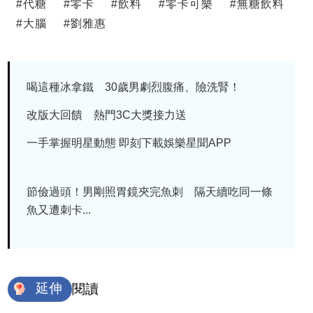
#
代糖
#
零卡
#
飲料
#
零卡可樂
#
無糖飲料
#
大腦
#
劉雅惠
喝這種冰拿鐵 30歲男劇烈腹痛、險洗腎！
改版大回饋 熱門3C大獎接力送
一手掌握明星動態 即刻下載娛樂星聞APP
節儉過頭！男剛照胃鏡夾完魚刺 隔天續吃同一條
魚又遭刺卡...
延伸
閱讀