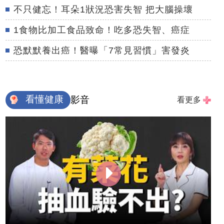
不只健忘！耳朵1狀況恐害失智 把大腦操壞
1食物比加工食品致命！吃多恐失智、癌症
恐默默養出癌！醫曝「7常見習慣」害發炎
看懂健康
影音
看更多