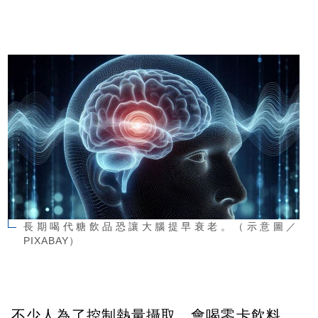
長期喝代糖飲品恐讓大腦提早衰老。（示意圖／
PIXABAY）
不少人為了控制熱量攝取，會喝零卡飲料，