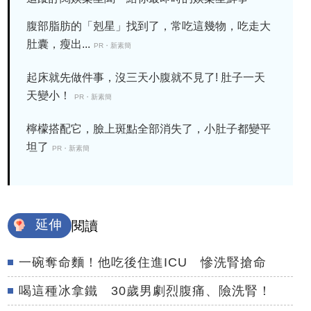
腹部脂肪的「剋星」找到了，常吃這幾物，吃走大
肚囊，瘦出...
PR・新素簡
起床就先做件事，沒三天小腹就不見了! 肚子一天
天變小！
PR・新素簡
檸檬搭配它，臉上斑點全部消失了，小肚子都變平
坦了
PR・新素簡
延伸
閱讀
一碗奪命麵！他吃後住進ICU 慘洗腎搶命
喝這種冰拿鐵 30歲男劇烈腹痛、險洗腎！