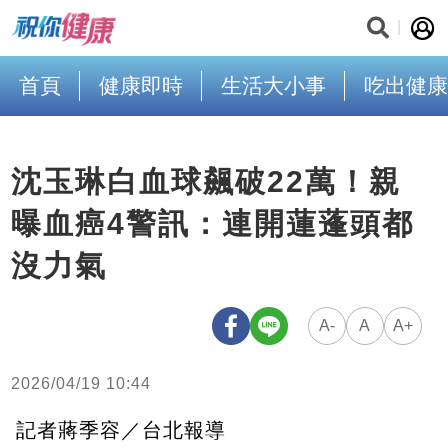
首頁
健康即時
生活大小事
吃出健康
沈玉琳白血球飆破22萬！親
曝血癌4警訊：連開蓮蓬頭都
沒力氣
A-
A
A+
2026/04/19 10:44
記者蔣季容／台北報導