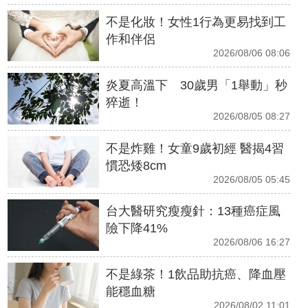
不是化妝！女性1行為更易找到工
作和伴侶
2026/08/06 08:06
炎夏高溫下 30歲男「1舉動」秒
猝逝！
2026/08/05 08:27
不是炸雞！女童9歲初經 醫揭4習
慣恐矮8cm
2026/08/05 05:45
台大醫研究瘦瘦針：13種癌症風
險下降41%
2026/08/06 16:27
不是綠茶！1飲品助抗癌、降血壓
能穩血糖
2026/08/02 11:01