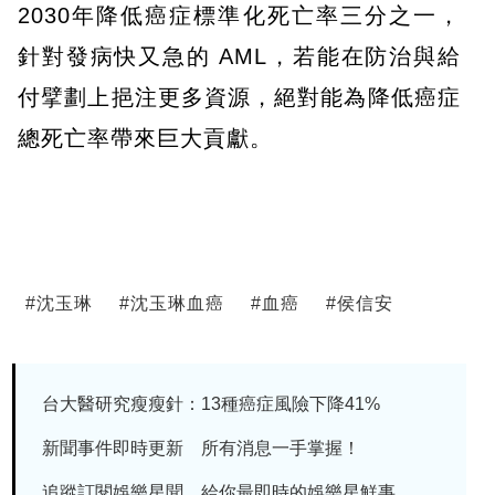
2030年降低癌症標準化死亡率三分之一，
針對發病快又急的 AML，若能在防治與給
付擘劃上挹注更多資源，絕對能為降低癌症
總死亡率帶來巨大貢獻。
#
沈玉琳
#
沈玉琳血癌
#
血癌
#
侯信安
台大醫研究瘦瘦針：13種癌症風險下降41%
新聞事件即時更新 所有消息一手掌握！
追蹤訂閱娛樂星聞 給你最即時的娛樂星鮮事