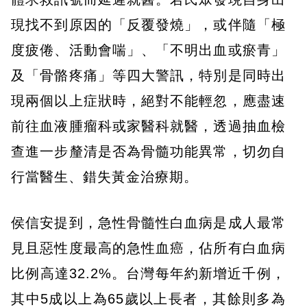
現找不到原因的「反覆發燒」，或伴隨「極
度疲倦、活動會喘」、「不明出血或瘀青」
及「骨骼疼痛」等四大警訊，特別是同時出
現兩個以上症狀時，絕對不能輕忽，應盡速
前往血液腫瘤科或家醫科就醫，透過抽血檢
查進一步釐清是否為骨髓功能異常，切勿自
行當醫生、錯失黃金治療期。
侯信安提到，急性骨髓性白血病是成人最常
見且惡性度最高的急性血癌，佔所有白血病
比例高達32.2%。台灣每年約新增近千例，
其中5成以上為65歲以上長者，其餘則多為