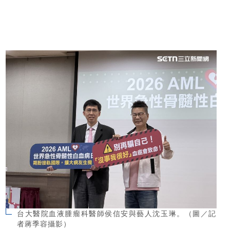
台大醫院血液腫瘤科醫師侯信安與藝人沈玉琳。（圖／記
者蔣季容攝影）