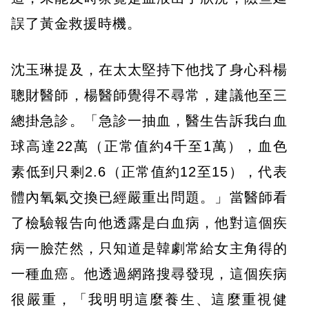
誤了黃金救援時機。
沈玉琳提及，在太太堅持下他找了身心科楊
聰財醫師，楊醫師覺得不尋常，建議他至三
總掛急診。「急診一抽血，醫生告訴我白血
球高達22萬（正常值約4千至1萬），血色
素低到只剩2.6（正常值約12至15），代表
體內氧氣交換已經嚴重出問題。」當醫師看
了檢驗報告向他透露是白血病，他對這個疾
病一臉茫然，只知道是韓劇常給女主角得的
一種血癌。他透過網路搜尋發現，這個疾病
很嚴重，「我明明這麼養生、這麼重視健