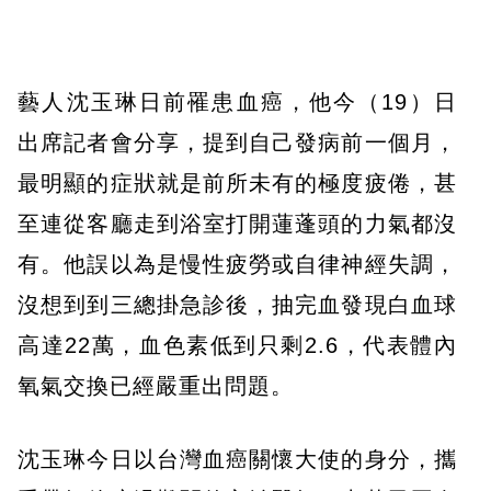
藝人沈玉琳日前罹患血癌，他今（19）日
出席記者會分享，提到自己發病前一個月，
最明顯的症狀就是前所未有的極度疲倦，甚
至連從客廳走到浴室打開蓮蓬頭的力氣都沒
有。他誤以為是慢性疲勞或自律神經失調，
沒想到到三總掛急診後，抽完血發現白血球
高達22萬，血色素低到只剩2.6，代表體內
氧氣交換已經嚴重出問題。
沈玉琳今日以台灣血癌關懷大使的身分，攜