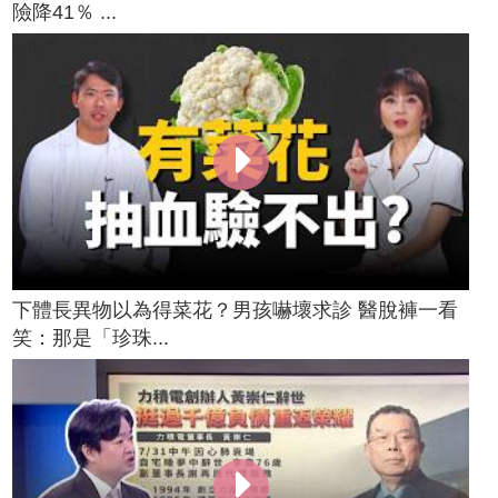
險降41％ ...
下體長異物以為得菜花？男孩嚇壞求診 醫脫褲一看
笑：那是「珍珠...