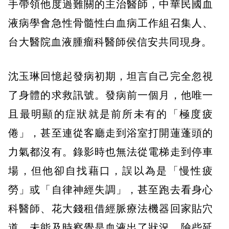
手帶領他度過難關的主治醫師，中華民國血
液病學會急性骨髓性白血病工作組召集人、
台大醫院血液腫瘤科醫師侯信安共同現身。
沈玉琳回憶起發病初期，坦言自己完全忽視
了身體的求救訊號。發病前一個月，他唯一
且最明顯的症狀就是前所未有的「極度疲
倦」，甚至連從客廳走到浴室打開蓮蓬頭的
力氣都沒有。錄影時也無法從電梯走到停車
場，但他卻自找藉口，誤以為是「慢性疲
勞」或「自律神經失調」，甚至跑去看身心
科醫師、花大錢租借經脈療法機器回家貼穴
道，未能及時察覺是血液出了狀況，險些延