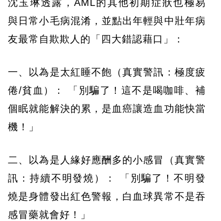
沈玉琳透露，AML的其他初期症狀也極易
與日常小毛病混淆，並點出年輕與中壯年病
友最常自欺欺人的「四大錯認藉口」：
一、以為是太紅睡不飽（真實警訊：極度疲
倦/貧血）： 「別騙了！這不是喝咖啡、補
個眠就能解決的累，是血癌讓造血功能快當
機！」
二、以為是人緣好應酬多的小感冒（真實警
訊：持續不明發燒）： 「別騙了！不明發
燒是身體發出紅色警報，白血球異常不是吞
感冒藥就會好！」