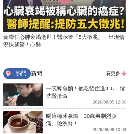
黃崇仁心肺衰竭逝世！醫示警「5大徵兆」：出現情
況快就醫！心肺...
熱門
新聞
看更多
一碗奪命麵！他吃後住進ICU 慘
洗腎搶命
2026/08/05 12:36
喝這種冰拿鐵 30歲男劇烈腹
痛、險洗腎！
2026/08/06 10:03