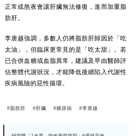
正常或熬夜會讓肝臟無法修復，進而加重脂
肪肝。
李唐越強調，多數人仍將脂肪肝歸因於「吃
太油」，但臨床更常見的是「吃太甜」。若
已合併血糖或血脂異常，建議及早由醫師評
估整體代謝狀況，才能降低後續陷入代謝性
疾病風險的惡性循環。
#
脂肪肝
#
肝臟
#
糖尿病
#
李唐越
研究曝「1水果」能改善脂肪肝：6週就見效