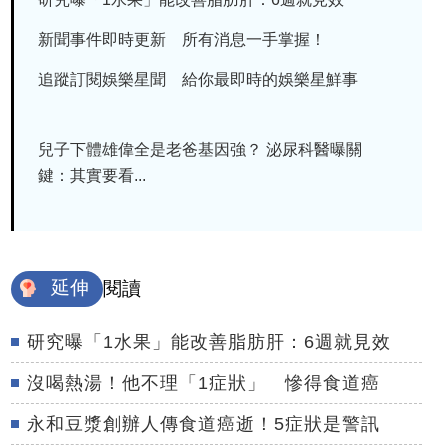
新聞事件即時更新 所有消息一手掌握！
追蹤訂閱娛樂星聞 給你最即時的娛樂星鮮事
兒子下體雄偉全是老爸基因強？ 泌尿科醫曝關
鍵：其實要看...
延伸
閱讀
研究曝「1水果」能改善脂肪肝：6週就見效
沒喝熱湯！他不理「1症狀」 慘得食道癌
永和豆漿創辦人傳食道癌逝！5症狀是警訊