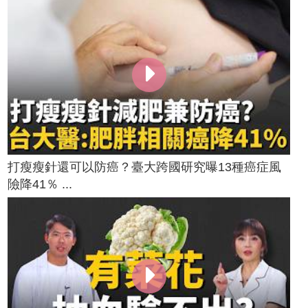
打瘦瘦針還可以防癌？臺大跨國研究曝13種癌症風
險降41％ ...