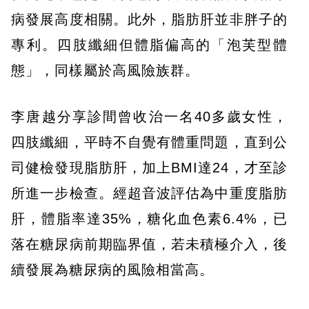
病發展高度相關。此外，脂肪肝並非胖子的
專利。四肢纖細但體脂偏高的「泡芙型體
態」，同樣屬於高風險族群。
李唐越分享診間曾收治一名40多歲女性，
四肢纖細，平時不自覺有體重問題，直到公
司健檢發現脂肪肝，加上BMI達24，才至診
所進一步檢查。經超音波評估為中重度脂肪
肝，體脂率達35%，糖化血色素6.4%，已
落在糖尿病前期臨界值，若未積極介入，後
續發展為糖尿病的風險相當高。