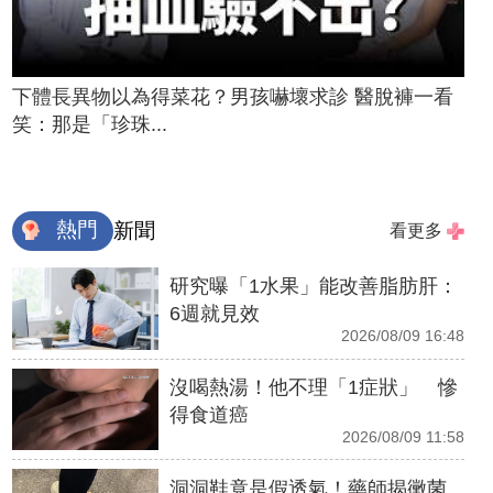
下體長異物以為得菜花？男孩嚇壞求診 醫脫褲一看
笑：那是「珍珠...
熱門
新聞
看更多
研究曝「1水果」能改善脂肪肝：
6週就見效
2026/08/09 16:48
沒喝熱湯！他不理「1症狀」 慘
得食道癌
2026/08/09 11:58
洞洞鞋竟是假透氣！藥師揭黴菌