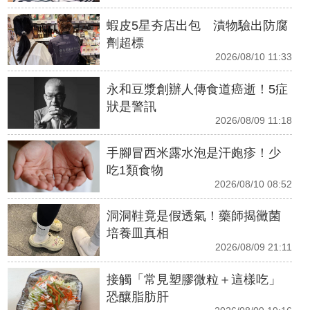
蝦皮5星夯店出包 漬物驗出防腐
劑超標
2026/08/10 11:33
永和豆漿創辦人傳食道癌逝！5症
狀是警訊
2026/08/09 11:18
手腳冒西米露水泡是汗皰疹！少
吃1類食物
2026/08/10 08:52
洞洞鞋竟是假透氣！藥師揭黴菌
培養皿真相
2026/08/09 21:11
接觸「常見塑膠微粒＋這樣吃」
恐釀脂肪肝