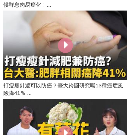
候群息肉易癌化！...
打瘦瘦針還可以防癌？臺大跨國研究曝13種癌症風
險降41％ ...