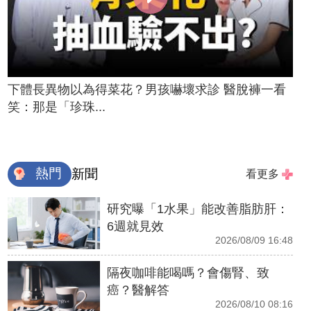
下體長異物以為得菜花？男孩嚇壞求診 醫脫褲一看
笑：那是「珍珠...
熱門
新聞
看更多
研究曝「1水果」能改善脂肪肝：
6週就見效
2026/08/09 16:48
隔夜咖啡能喝嗎？會傷腎、致
癌？醫解答
2026/08/10 08:16