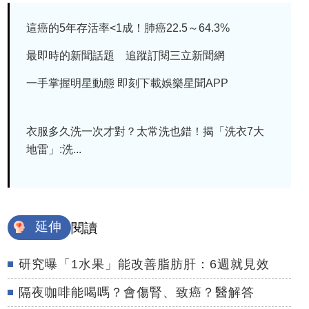
這癌的5年存活率<1成！肺癌22.5～64.3%
最即時的新聞話題 追蹤訂閱三立新聞網
一手掌握明星動態 即刻下載娛樂星聞APP
衣服多久洗一次才對？太常洗也錯！揭「洗衣7大
地雷」:洗...
延伸
閱讀
研究曝「1水果」能改善脂肪肝：6週就見效
隔夜咖啡能喝嗎？會傷腎、致癌？醫解答