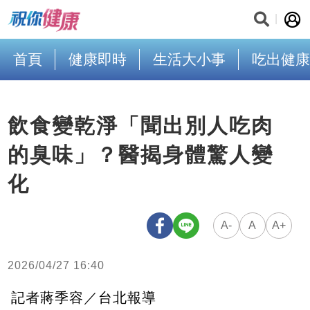
首頁
健康即時
生活大小事
吃出健康
飲食變乾淨「聞出別人吃肉
的臭味」？醫揭身體驚人變
化
A-
A
A+
2026/04/27 16:40
記者蔣季容／台北報導