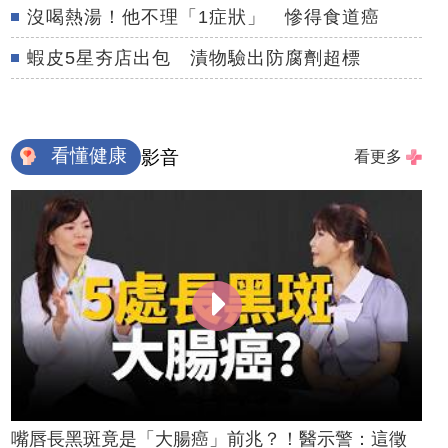
沒喝熱湯！他不理「1症狀」 慘得食道癌
蝦皮5星夯店出包 漬物驗出防腐劑超標
看懂健康
影音
看更多
嘴唇長黑斑竟是「大腸癌」前兆？！醫示警：這徵