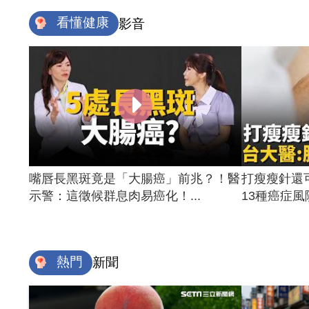
看懂健康
影音
嘴唇長黑斑竟是「大腸癌」前兆？！醫
打瘦瘦針還
示警：這徵候群息肉易癌化！...
13種癌症風險
熱門
新聞