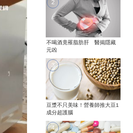
不喝酒竟罹脂肪肝 醫揭隱藏
元凶
豆漿不只美味！營養師推大豆1
成分超護腦