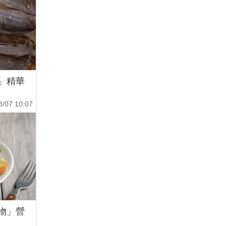
」精華
8/07 10:07
物」營