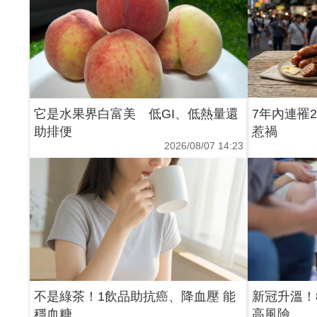
它是水果界白富美 低GI、低熱量還
7年內連罹
助排便
惹禍
2026/08/07 14:23
不是綠茶！1飲品助抗癌、降血壓 能
新冠升溫！
穩血糖
高風險