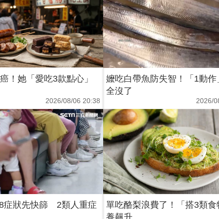
2癌！她「愛吃3款點心」
嬤吃白帶魚防失智！「1動作
全沒了
2026/08/06 20:38
2026/0
8症狀先快篩 2類人重症
單吃酪梨浪費了！「搭3類食
養飆升