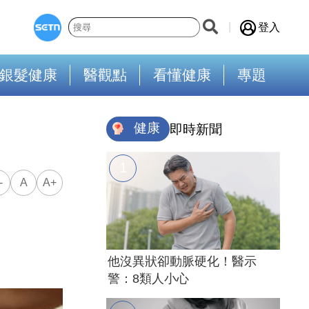
登入
銀髮健康
醫觀點
看懂健康
專題
健康
即時新聞
-
A
A+
他沒異狀卻動脈硬化！醫示
警：8類人小心