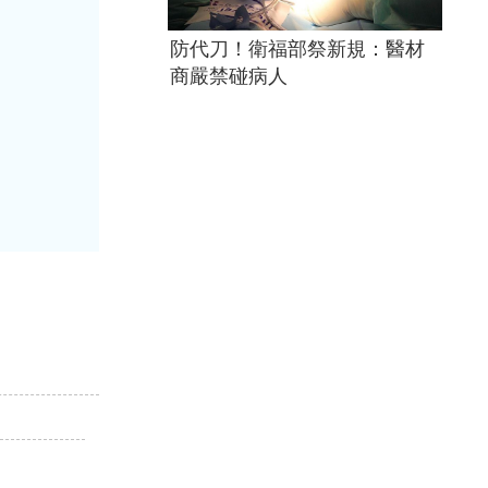
防代刀！衛福部祭新規：醫材
商嚴禁碰病人