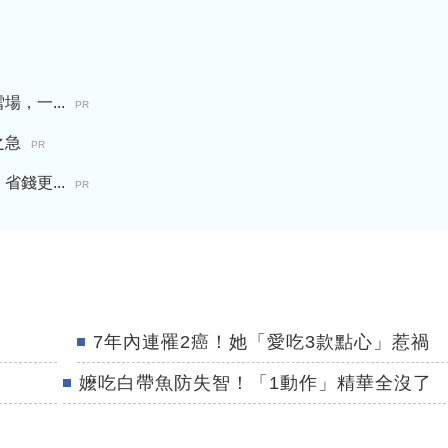
，一...
PR
之急
PR
錢更...
PR
7年內連罹2癌！她「愛吃3款點心」惹禍
嬤吃白帶魚防失智！「1動作」精華全沒了