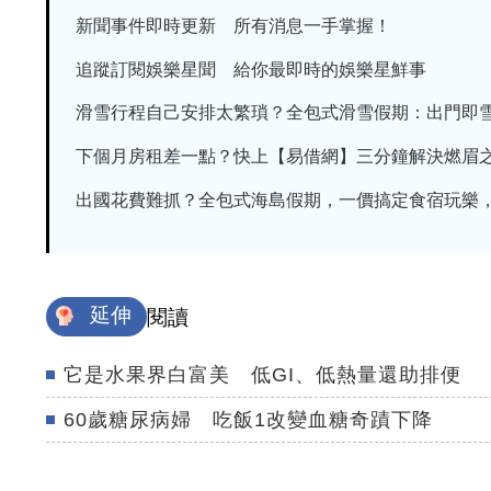
新聞事件即時更新 所有消息一手掌握！
追蹤訂閱娛樂星聞 給你最即時的娛樂星鮮事
滑雪行程自己安排太繁瑣？全包式滑雪假期：出門即雪場
下個月房租差一點？快上【易借網】三分鐘解決燃眉
出國花費難抓？全包式海島假期，一價搞定食宿玩樂，省
延伸
閱讀
它是水果界白富美 低GI、低熱量還助排便
60歲糖尿病婦 吃飯1改變血糖奇蹟下降