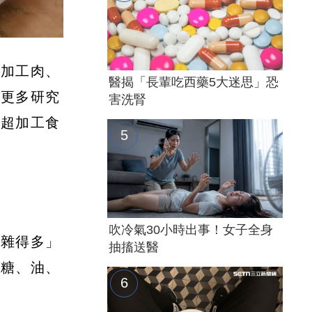
、加工肉、
醫揭「長輩吃西藥5大迷思」恐
入更多研究
害洗腎
次超加工食
吹冷氣30小時出事！女子全身
複雜得多」
抽搐送醫
從糖、油、