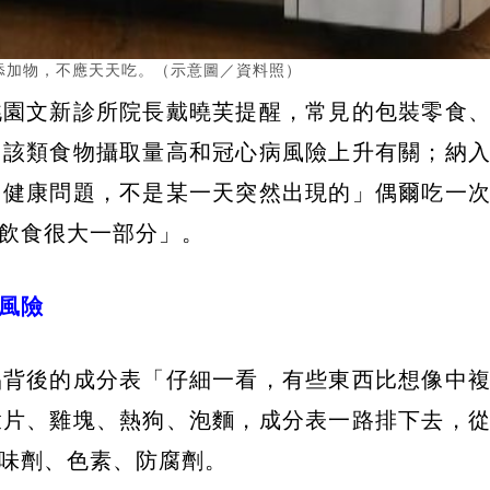
添加物，不應天天吃。（示意圖／資料照）
桃園文新診所院長戴曉芙提醒，常見的包裝零食
，該類食物攝取量高和冠心病風險上升有關；納
多健康問題，不是某一天突然出現的」偶爾吃一
飲食很大一部分」。
風險
品背後的成分表「仔細一看，有些東西比想像中
穀片、雞塊、熱狗、泡麵，成分表一路排下去，
味劑、色素、防腐劑。