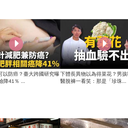
可以防癌？臺大跨國研究曝
下體長異物以為得菜花？男孩
降41％ ...
醫脫褲一看笑：那是「珍珠...