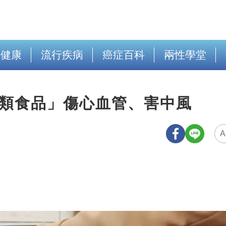
出健康
流行疾病
癌症百科
兩性學堂
5類食品」傷心血管、害中風
A