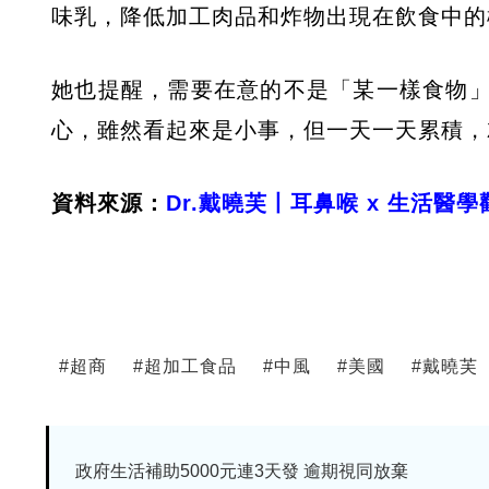
味乳，降低加工肉品和炸物出現在飲食中的
她也提醒，需要在意的不是「某一樣食物
心，雖然看起來是小事，但一天一天累積，
資料來源：
Dr.戴曉芙丨耳鼻喉 x 生活醫
#
超商
#
超加工食品
#
中風
#
美國
#
戴曉芙
政府生活補助5000元連3天發 逾期視同放棄