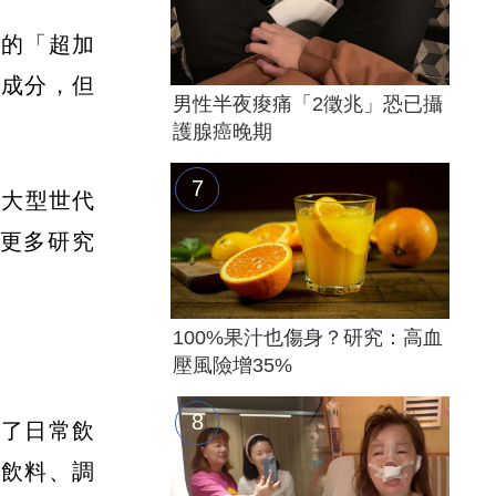
顯的「超加
其成分，但
男性半夜痠痛「2徵兆」恐已攝
護腺癌晚期
三個大型世代
更多研究
100%果汁也傷身？研究：高血
壓風險增35%
成了日常飲
糖飲料、調