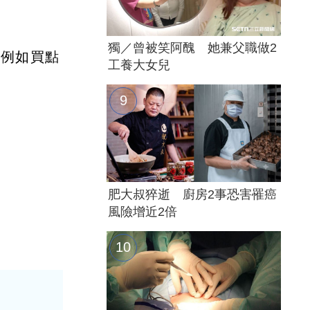
獨／曾被笑阿醜 她兼父職做2
，例如買點
工養大女兒
肥大叔猝逝 廚房2事恐害罹癌
風險增近2倍