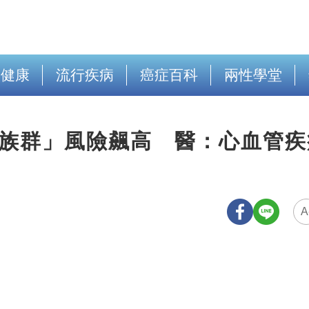
出健康
流行疾病
癌症百科
兩性學堂
這族群」風險飆高 醫：心血管疾
A