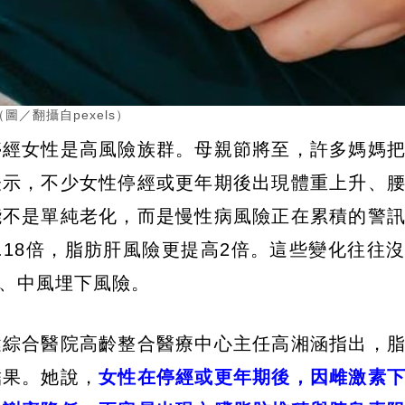
／翻攝自pexels）
停經女性是高風險族群。母親節將至，許多媽媽
表示，不少女性停經或更年期後出現體重上升、
能不是單純老化，而是慢性病風險正在累積的警
.18倍，脂肪肝風險更提高2倍。這些變化往往
、中風埋下風險。
健綜合醫院高齡整合醫療中心主任高湘涵指出，
結果。她說，
女性在停經或更年期後，因雌激素