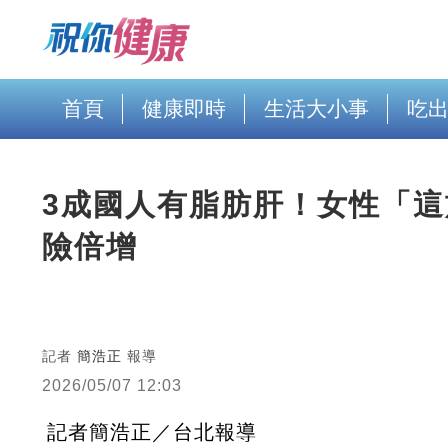
首頁
健康即時
生活大小事
吃
3成國人有脂肪肝！女性「
險倍增
記者
簡浩正
報導
2026/05/07 12:03
記者簡浩正／台北報導