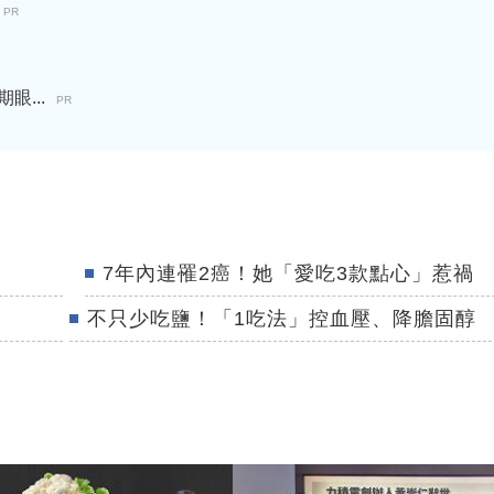
PR
...
PR
7年內連罹2癌！她「愛吃3款點心」惹禍
不只少吃鹽！「1吃法」控血壓、降膽固醇