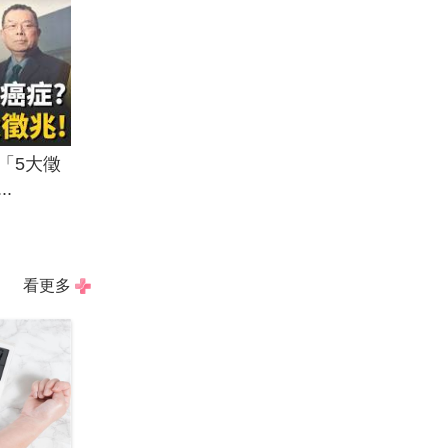
「5大徵
.
看更多