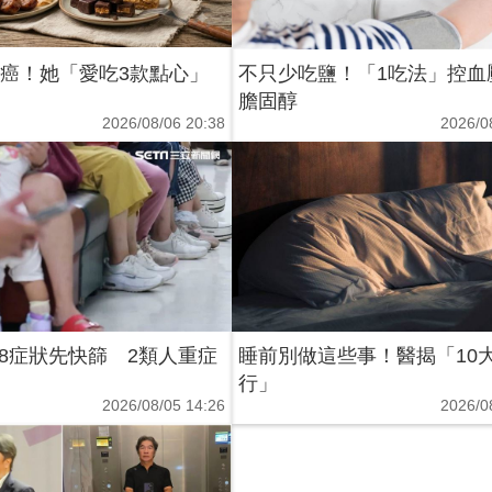
2癌！她「愛吃3款點心」
不只少吃鹽！「1吃法」控血
膽固醇
2026/08/06 20:38
2026/0
8症狀先快篩 2類人重症
睡前別做這些事！醫揭「10
行」
2026/08/05 14:26
2026/0