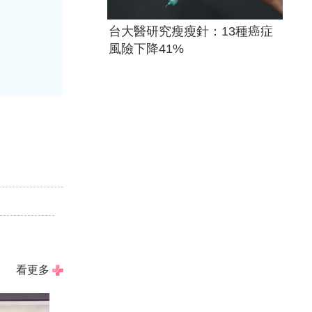
台大醫研究瘦瘦針：13種癌症
風險下降41%
看更多