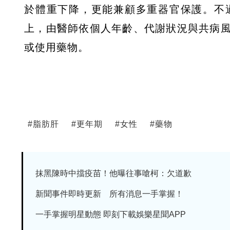
於體重下降，更能兼顧多重器官保護。不
上，由醫師依個人年齡、代謝狀況與共病
或使用藥物。
#
脂肪肝
#
更年期
#
女性
#
藥物
抹黑陳時中擋疫苗！他曝往事嗆柯：欠道歉
新聞事件即時更新 所有消息一手掌握！
一手掌握明星動態 即刻下載娛樂星聞APP