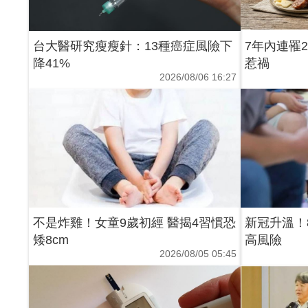
台大醫研究瘦瘦針：13種癌症風險下
7年內連罹
降41%
惹禍
2026/08/06 16:27
不是炸雞！女童9歲初經 醫揭4習慣恐
新冠升溫！
矮8cm
高風險
2026/08/05 05:45