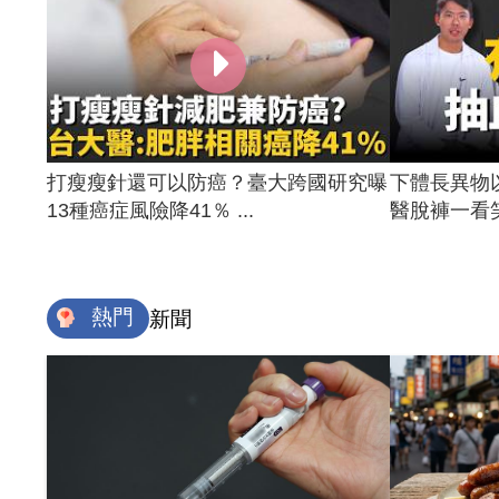
打瘦瘦針還可以防癌？臺大跨國研究曝
下體長異物
13種癌症風險降41％ ...
醫脫褲一看笑
熱門
新聞