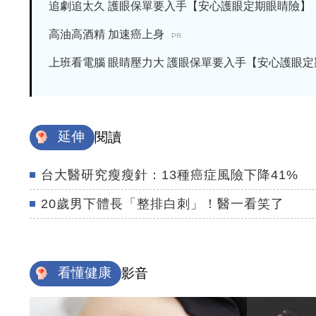
追劇追太久 護眼保單要入手【安心護眼定期眼睛險】
高油高酒精 加速癌上身
PR
上班看電腦 眼睛壓力大 護眼保單要入手【安心護眼定期眼
延伸
閱讀
台大醫研究瘦瘦針：13種癌症風險下降41%
20歲男下體長「整排白刺」！醫一看笑了
看懂健康
影音