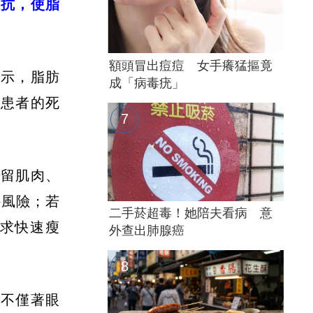
阻抗，使脂
額頭冒出痘痘 女手癢猛摳竟
顯示，脂肪
成「病毒疣」
數患者的死
保留肌肉、
件風險；若
二手菸超毒！她陪夫看病 意
追求快速瘦
外查出肺腺癌
物不僅著眼