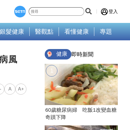
登入
銀髮健康
醫觀點
看懂健康
專題
健康
即時新聞
病風
-
A
A+
60歲糖尿病婦 吃飯1改變血糖
奇蹟下降