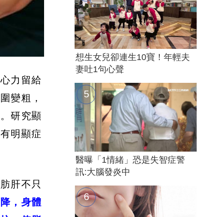
想生女兒卻連生10寶！年輕夫
妻吐1句心聲
把心力留給
腰圍變粗，
訊。研究顯
沒有明顯症
醫曝「1情緒」恐是失智症警
訊:大腦發炎中
脂肪肝不只
下降，身體