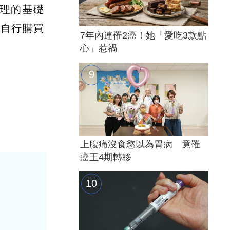
理的基礎
至自行購買
7年內連罹2癌！她「愛吃3款點
心」惹禍
上腹痛沒食慾以為胃病 竟罹
癌王4期轉移