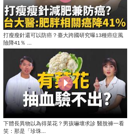
打瘦瘦針還可以防癌？臺大跨國研究曝13種癌症風
險降41％ ...
下體長異物以為得菜花？男孩嚇壞求診 醫脫褲一看
笑：那是「珍珠...