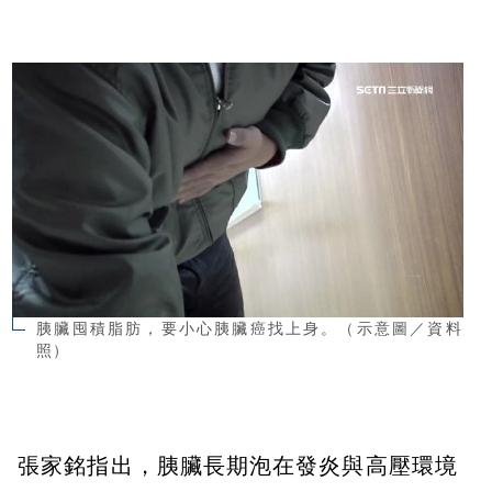
胰臟囤積脂肪，要小心胰臟癌找上身。（示意圖／資料
照）
張家銘指出，胰臟長期泡在發炎與高壓環境