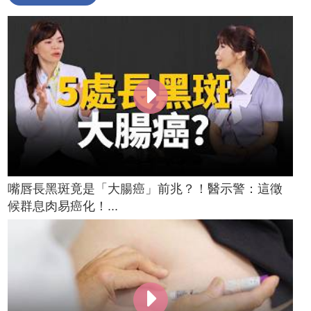
嘴唇長黑斑竟是「大腸癌」前兆？！醫示警：這徵
候群息肉易癌化！...