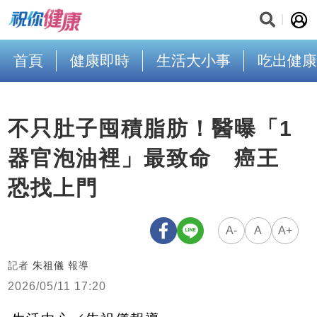
首頁
健康即時
生活大小事
吃出健康
不只肚子囤積脂肪！醫曝「1
器官泡油裡」最致命 癌王
恐找上門
A-
A
A+
記者
朱祖儀
報導
2026/05/11 17:20