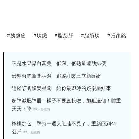
#
胰臟癌
#
胰臟
#
脂肪肝
#
脂肪胰
#
張家銘
它是水果界白富美 低GI、低熱量還助排便
最即時的新聞話題 追蹤訂閱三立新聞網
追蹤訂閱娛樂星聞 給你最即時的娛樂星鮮事
超神減肥神器！橘子不要直接吃，加點這個！體重
天天下降
PR・新素簡
檸檬加它，堅持一週大肚腩不見了，重新回到45
公斤
PR・新素簡