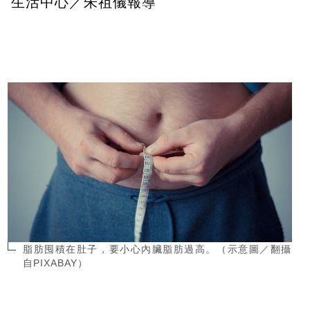
生活中心／朱祖儀報導
脂肪囤積在肚子，要小心內臟脂肪過高。（示意圖／翻攝
自PIXABAY）