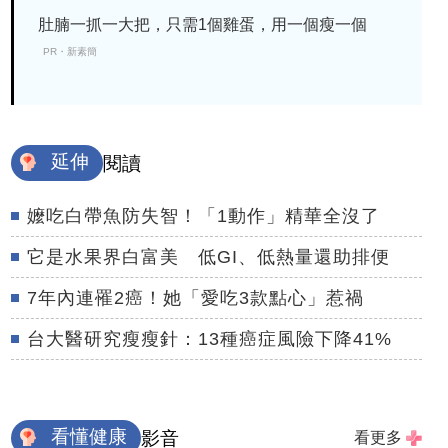
肚腩一抓一大把，只需1個雞蛋，用一個瘦一個
PR・新素簡
延伸
閱讀
嬤吃白帶魚防失智！「1動作」精華全沒了
它是水果界白富美 低GI、低熱量還助排便
7年內連罹2癌！她「愛吃3款點心」惹禍
台大醫研究瘦瘦針：13種癌症風險下降41%
看懂健康
影音
看更多