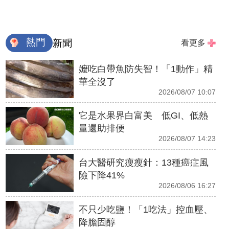
熱門
新聞
看更多
嬤吃白帶魚防失智！「1動作」精
華全沒了
2026/08/07 10:07
它是水果界白富美 低GI、低熱
量還助排便
2026/08/07 14:23
台大醫研究瘦瘦針：13種癌症風
險下降41%
2026/08/06 16:27
不只少吃鹽！「1吃法」控血壓、
降膽固醇