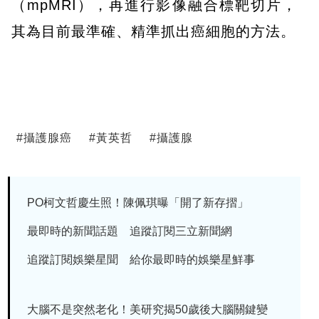
（mpMRI），再進行影像融合標靶切片，
其為目前最準確、精準抓出癌細胞的方法。
#
攝護腺癌
#
黃英哲
#
攝護腺
PO柯文哲慶生照！陳佩琪曝「開了新存摺」
最即時的新聞話題 追蹤訂閱三立新聞網
追蹤訂閱娛樂星聞 給你最即時的娛樂星鮮事
大腦不是突然老化！美研究揭50歲後大腦關鍵變