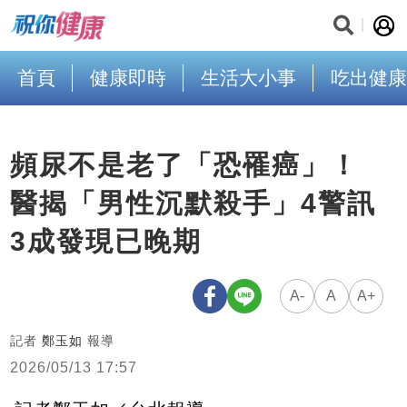
首頁
健康即時
生活大小事
吃出健康
頻尿不是老了「恐罹癌」！
醫揭「男性沉默殺手」4警訊
3成發現已晚期
A-
A
A+
記者
鄭玉如
報導
2026/05/13 17:57