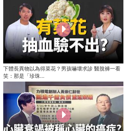
下體長異物以為得菜花？男孩嚇壞求診 醫脫褲一看
笑：那是「珍珠...