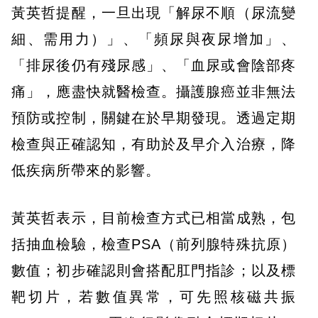
黃英哲提醒，一旦出現「解尿不順（尿流變
細、需用力）」、「頻尿與夜尿增加」、
「排尿後仍有殘尿感」、「血尿或會陰部疼
痛」，應盡快就醫檢查。攝護腺癌並非無法
預防或控制，關鍵在於早期發現。透過定期
檢查與正確認知，有助於及早介入治療，降
低疾病所帶來的影響。
黃英哲表示，目前檢查方式已相當成熟，包
括抽血檢驗，檢查PSA（前列腺特殊抗原）
數值；初步確認則會搭配肛門指診；以及標
靶切片，若數值異常，可先照核磁共振