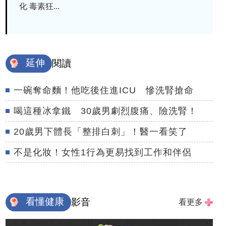
化 毒素狂...
延伸
閱讀
一碗奪命麵！他吃後住進ICU 慘洗腎搶命
喝這種冰拿鐵 30歲男劇烈腹痛、險洗腎！
20歲男下體長「整排白刺」！醫一看笑了
不是化妝！女性1行為更易找到工作和伴侶
看懂健康
影音
看更多