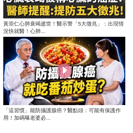
黃崇仁心肺衰竭逝世！醫示警「5大徵兆」：出現情
況快就醫！心肺...
「這習慣」能防攝護腺癌？醫點頭：可能有保護作
用！加碼曝老婆必...