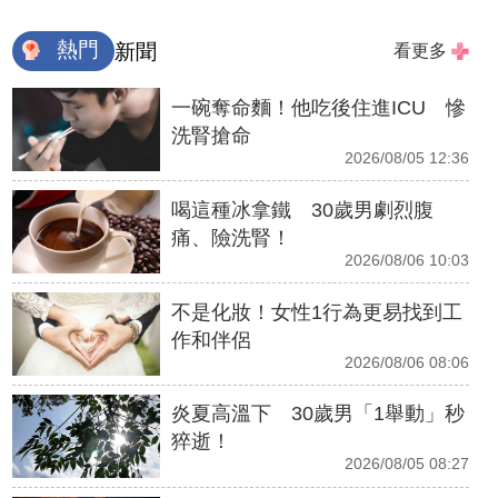
熱門
新聞
看更多
一碗奪命麵！他吃後住進ICU 慘
洗腎搶命
2026/08/05 12:36
喝這種冰拿鐵 30歲男劇烈腹
痛、險洗腎！
2026/08/06 10:03
不是化妝！女性1行為更易找到工
作和伴侶
2026/08/06 08:06
炎夏高溫下 30歲男「1舉動」秒
猝逝！
2026/08/05 08:27