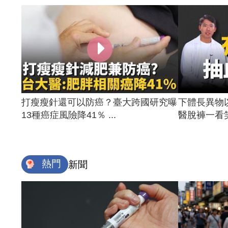
打瘦瘦針還可以防癌？臺大跨國研究曝
下體長異物
13種癌症風險降41％ ...
醫脫褲一看笑
熱門
新聞