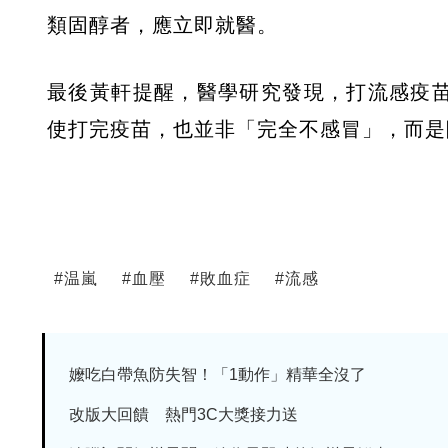
類固醇者，應立即就醫。
最後黃軒提醒，醫學研究發現，打流感疫苗
使打完疫苗，也並非「完全不感冒」，而是
#
温嵐
#
血壓
#
敗血症
#
流感
嬤吃白帶魚防失智！「1動作」精華全沒了
改版大回饋 熱門3C大獎接力送