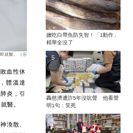
嬤吃白帶魚防失智！「1動作」
精華全沒了
立即就醫。（示
「敗血性休
，體溫達
併肺炎，引
轟慈濟遭詐5年沒吭聲 他看聲
即就醫。
明1句：笑死
眼神渙散、