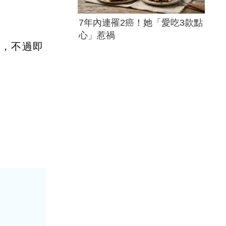
7年內連罹2癌！她「愛吃3款點
心」惹禍
險，不過即