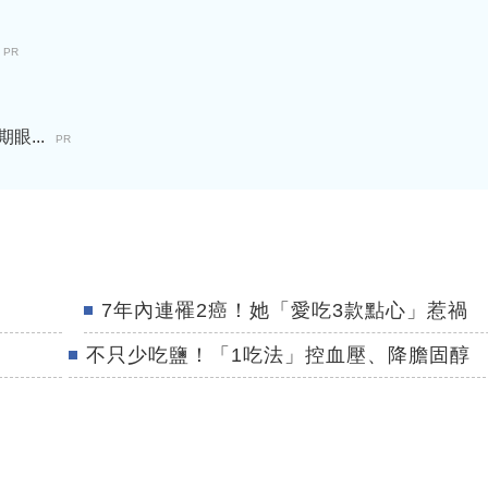
PR
...
PR
7年內連罹2癌！她「愛吃3款點心」惹禍
不只少吃鹽！「1吃法」控血壓、降膽固醇