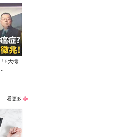
「5大徵
.
看更多