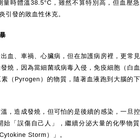
量時體溫38.5°C，雖然不算特別高，但血壓
併肺炎引發的敗血性休克。
暴
量出血、車禍、心臟病，但在加護病房裡，更常
的發燒，因為當細菌或病毒入侵，免疫細胞（白
（Pyrogen）的物質，隨著血液跑到大腦的
體溫，造成發燒，但可怕的是後續的感染，一旦
開始「誤傷自己人」，繼續分泌大量的化學物質
kine Storm）」。