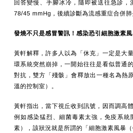
回答變慢、手腳冰冷，隨即被送往急診，測
78/45 mmHg，後續診斷為流感重症合
發燒不只是感冒警訊！感染恐引細胞激素風
黃軒解釋，許多人以為「休克」一定是大
環系統突然崩掉，一開始往往是看似普通
對抗，雙方「殘骸」會釋放出一種名為熱原素
溫的控制室）。
黃軒指出，當下視丘收到訊號，因而調高
例如感染猛烈、細菌毒素太強，免疫系統
素），該狀況就是所謂的「細胞激素風暴（Cyto