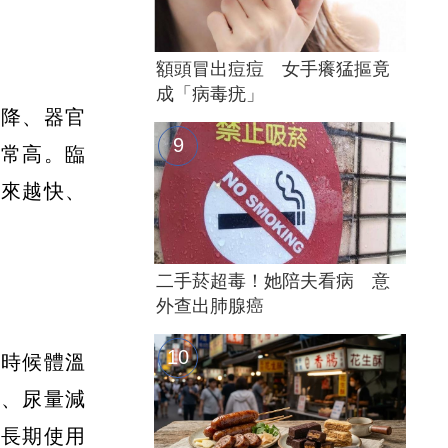
額頭冒出痘痘 女手癢猛摳竟
成「病毒疣」
下降、器官
非常高。臨
越來越快、
二手菸超毒！她陪夫看病 意
外查出肺腺癌
有時候體溫
睡、尿量減
、長期使用