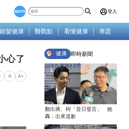
登入
銀髮健康
醫觀點
看懂健康
專題
健康
即時新聞
小心了
-
A
A+
翻出蔣、柯「昔日發言」 她
轟：出來道歉