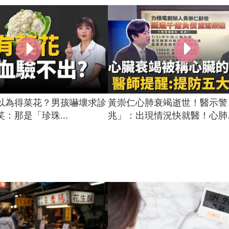
以為得菜花？男孩嚇壞求診
黃崇仁心肺衰竭逝世！醫示警
：那是「珍珠...
兆」：出現情況快就醫！心肺..