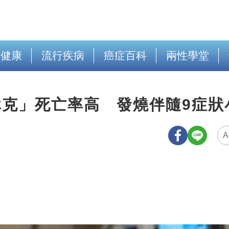
出健康
流行疾病
癌症百科
兩性學堂
休克」死亡率高 發燒伴隨9症狀
A