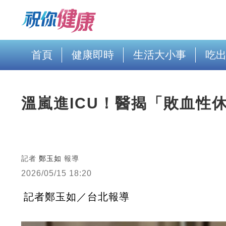
首頁
健康即時
生活大小事
吃
溫嵐進ICU！醫揭「敗血性
記者
鄭玉如
報導
2026/05/15 18:20
記者鄭玉如／台北報導