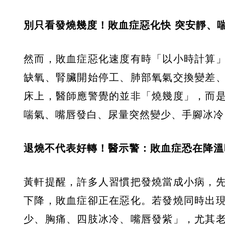
別只看發燒幾度！敗血症惡化快 突
安靜、
然而，敗血症惡化速度有時「以小時計算
缺氧、腎臟開始停工、肺部氧氣交換變差
床上，醫師應警覺的並非「燒幾度」，而
喘氣、嘴唇發白、尿量突然變少、手腳冰冷
退燒不代表好轉！醫示警：敗血症恐在降溫
黃軒提醒，許多人習慣把發燒當成小病，
下降，敗血症卻正在惡化。若發燒同時出
少、胸痛、四肢冰冷、嘴唇發紫」，尤其