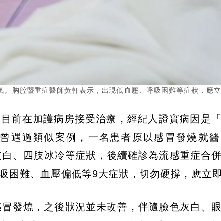
氧。胸腔暨重症醫師黃軒表示，出現低血壓、呼吸困難等症狀，應
，目前在加護病房接受治療，經紀人證實病因是
曾遇過類似案例，一名患者原以感冒發燒就醫
色灰白、四肢冰冷等症狀，後續確診為流感重症合
吸困難、血壓偏低等9大症狀，切勿硬撐，應立
感冒發燒，之後狀況並未改善，伴隨臉色灰白、