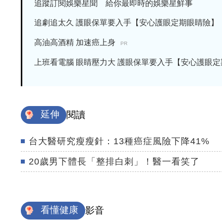
追蹤訂閱娛樂星聞 給你最即時的娛樂星鮮事
追劇追太久 護眼保單要入手【安心護眼定期眼睛險】
高油高酒精 加速癌上身
PR
上班看電腦 眼睛壓力大 護眼保單要入手【安心護眼定期眼
延伸
閱讀
台大醫研究瘦瘦針：13種癌症風險下降41%
20歲男下體長「整排白刺」！醫一看笑了
看懂健康
影音