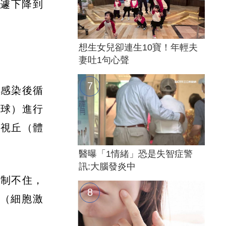
急遽下降到
想生女兒卻連生10寶！年輕夫
妻吐1句心聲
見感染後循
血球）進行
下視丘（體
醫曝「1情緒」恐是失智症警
訊:大腦發炎中
控制不住，
（細胞激