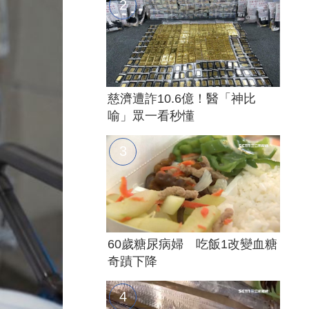
慈濟遭詐10.6億！醫「神比
喻」眾一看秒懂
60歲糖尿病婦 吃飯1改變血糖
奇蹟下降