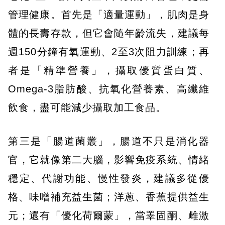
管理健康。首先是「適量運動」，肌肉是身
體的長壽存款，但它會隨年齡流失，建議每
週150分鐘有氧運動、2至3次阻力訓練；再
者是「精準營養」，攝取優質蛋白質、
Omega-3脂肪酸、抗氧化營養素、高纖維
飲食，盡可能減少攝取加工食品。
第三是「腸道菌叢」，腸道不只是消化器
官，它就像第二大腦，影響免疫系統、情緒
穩定、代謝功能、慢性發炎，建議多從優
格、味噌補充益生菌；洋蔥、香蕉提供益生
元；還有「優化荷爾蒙」，當睪固酮、雌激