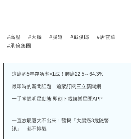
#
高壓
#
大腦
#
腸道
#
戴俊郎
#
唐雲華
#
承億集團
這癌的5年存活率<1成！肺癌22.5～64.3%
最即時的新聞話題 追蹤訂閱三立新聞網
一手掌握明星動態 即刻下載娛樂星聞APP
一直放屁還大不出來！醫揭「大腸癌3危險警
訊」 都不排氣...