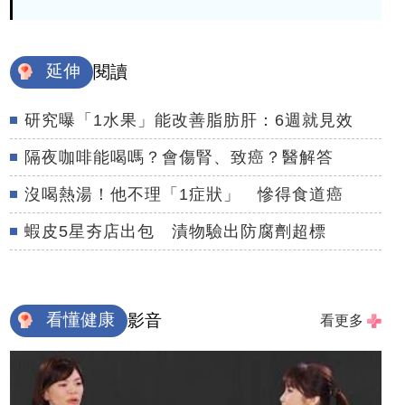
延伸
閱讀
研究曝「1水果」能改善脂肪肝：6週就見效
隔夜咖啡能喝嗎？會傷腎、致癌？醫解答
沒喝熱湯！他不理「1症狀」 慘得食道癌
蝦皮5星夯店出包 漬物驗出防腐劑超標
看懂健康
影音
看更多