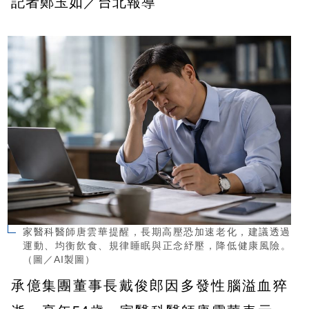
記者鄭玉如／台北報導
家醫科醫師唐雲華提醒，長期高壓恐加速老化，建議透過
運動、均衡飲食、規律睡眠與正念紓壓，降低健康風險。
（圖／AI製圖）
承億集團董事長戴俊郎因多發性腦溢血猝