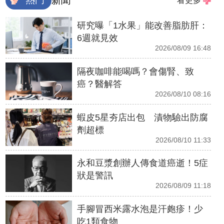
新聞
看更多
研究曝「1水果」能改善脂肪肝：
6週就見效
2026/08/09 16:48
隔夜咖啡能喝嗎？會傷腎、致
癌？醫解答
2026/08/10 08:16
蝦皮5星夯店出包 漬物驗出防腐
劑超標
2026/08/10 11:33
永和豆漿創辦人傳食道癌逝！5症
狀是警訊
2026/08/09 11:18
手腳冒西米露水泡是汗皰疹！少
吃1類食物