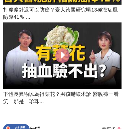
打瘦瘦針還可以防癌？臺大跨國研究曝13種癌症風
險降41％ ...
下體長異物以為得菜花？男孩嚇壞求診 醫脫褲一看
笑：那是「珍珠...
熱門