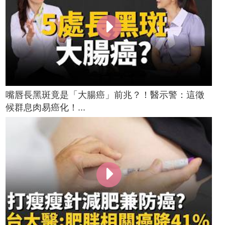
嘴唇長黑斑竟是「大腸癌」前兆？！醫示警：這徵
候群息肉易癌化！...