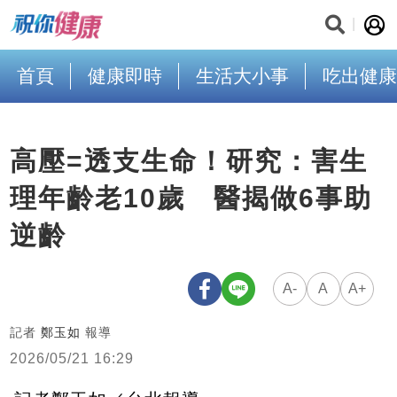
首頁
健康即時
生活大小事
吃出健康
高壓=透支生命！研究：害生
理年齡老10歲 醫揭做6事助
逆齡
A-
A
A+
記者
鄭玉如
報導
2026/05/21 16:29