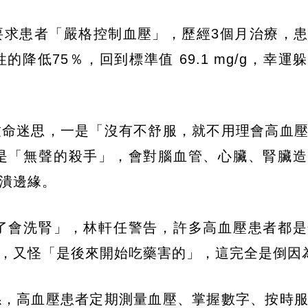
要求患者「嚴格控制血壓」，歷經3個月治療，
低75％，回到標準值 69.1 mg/g，幸運
致命迷思，一是「沒有不舒服，就不用理會高血
是「無聲的殺手」，會對腦血管、心臟、腎臟造
潰邊緣。
了會洗腎」，林軒任警告，許多高血壓患者都是
，又怪「是後來開始吃藥害的」，這完全是倒因
係，高血壓患者定期測量血壓、掌握數字、按時