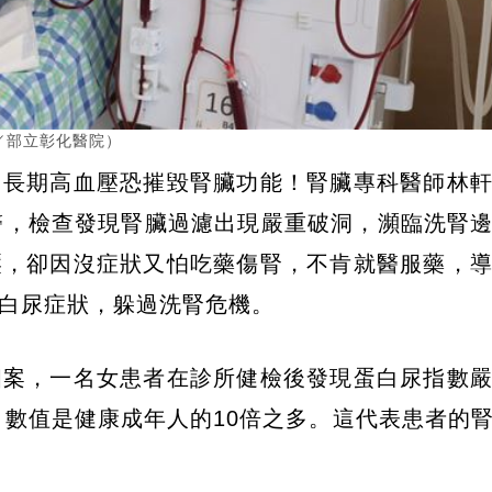
／部立彰化醫院）
，長期高血壓恐摧毀腎臟功能！腎臟專科醫師林
醫，檢查發現腎臟過濾出現嚴重破洞，瀕臨洗腎
壓，卻因沒症狀又怕吃藥傷腎，不肯就醫服藥，
白尿症狀，躲過洗腎危機。
個案，一名女患者在診所健檢後發現蛋白尿指數
/g，數值是健康成年人的10倍之多。這代表患者的