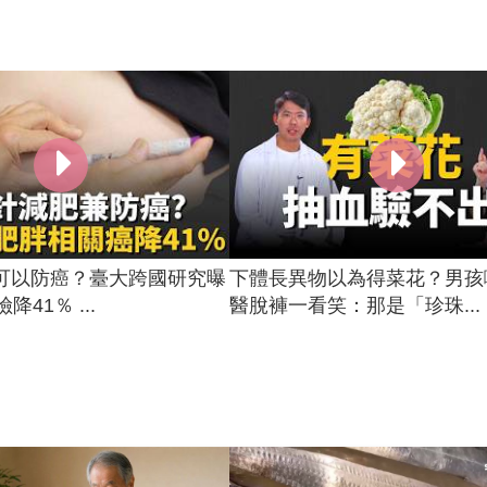
可以防癌？臺大跨國研究曝
下體長異物以為得菜花？男孩
降41％ ...
醫脫褲一看笑：那是「珍珠...