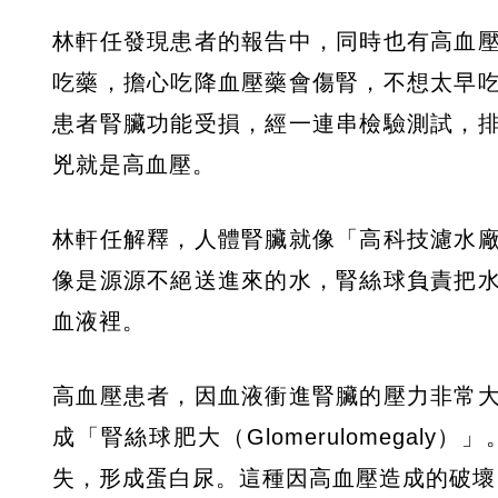
林軒任發現患者的報告中，同時也有高血
吃藥，擔心吃降血壓藥會傷腎，不想太早
患者腎臟功能受損，經一連串檢驗測試，
兇就是高血壓。
林軒任解釋，人體腎臟就像「高科技濾水
像是源源不絕送進來的水，腎絲球負責把
血液裡。
高血壓患者，因血液衝進腎臟的壓力非常
成「腎絲球肥大（Glomerulomega
失，形成蛋白尿。這種因高血壓造成的破壞，被稱為「