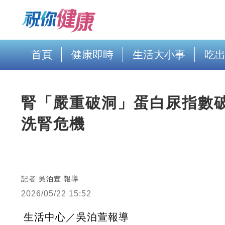
首頁
健康即時
生活大小事
吃
腎「嚴重破洞」蛋白尿指數破
洗腎危機
記者
吳泊萱
報導
2026/05/22 15:52
生活中心／吳泊萱報導