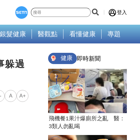
登入
銀髮健康
醫觀點
看懂健康
專題
健康
即時新聞
事躲過
-
A
A+
飛機餐1果汁爆廁所之亂 醫：
3類人勿亂喝