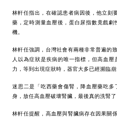
林軒任指出，在確認患者病因後，他立刻
藥，定時測量血壓後，蛋白尿指數竟戲劇性的降
機。
林軒任強調，台灣社會有兩種非常普遍的
人以為症狀是疾病的唯一指標，但高血壓
力，等到出現症狀時，器官大多已經瀕臨崩
迷思二是「吃西藥會傷腎，降血壓藥吃多
身，放任高血壓破壞腎臟，最後真的洗腎了
林軒任提醒，高血壓與腎臟病存在因果關