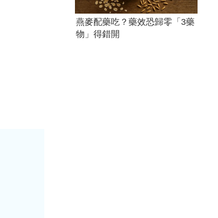
燕麥配藥吃？藥效恐歸零「3藥
物」得錯開