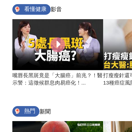
看懂健康
影音
嘴唇長黑斑竟是「大腸癌」前兆？！醫
打瘦瘦針還
示警：這徵候群息肉易癌化！...
13種癌症風險
熱門
新聞