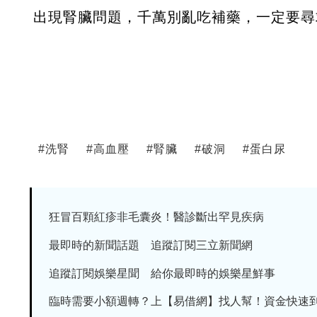
出現腎臟問題，千萬別亂吃補藥，一定要尋
#
洗腎
#
高血壓
#
腎臟
#
破洞
#
蛋白尿
狂冒百顆紅疹非毛囊炎！醫診斷出罕見疾病
最即時的新聞話題 追蹤訂閱三立新聞網
追蹤訂閱娛樂星聞 給你最即時的娛樂星鮮事
臨時需要小額週轉？上【易借網】找人幫！資金快速