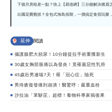
下個月房租差一點？快上【易借網】三分鐘解決燃眉
出國花費難抓？全包式海島假期，一價搞定食宿玩樂，省
延伸
閱讀
攝護腺肥大頻尿！10分鐘提拉手術重獲新生
30歲女胸部脹痛以為發炎！竟罹最惡性乳癌
45歲壯男連喘7天！罹「冠心症」險死
男痔瘡復發痛到崩潰！醫驚呼：嚴重血栓
沙拉油「苯駢芘」超標！毒物科專家揭後果