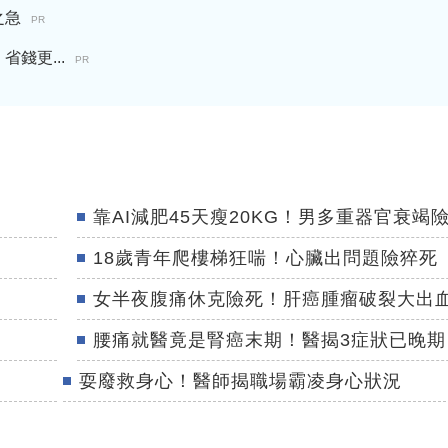
之急
PR
錢更...
PR
靠AI減肥45天瘦20KG！男多重器官衰竭
18歲青年爬樓梯狂喘！心臟出問題險猝死
女半夜腹痛休克險死！肝癌腫瘤破裂大出
腰痛就醫竟是腎癌末期！醫揭3症狀已晚期
耍廢救身心！醫師揭職場霸凌身心狀況