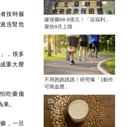
患者按時服
健保砸68.8億元！「這福利」
躲過洗腎危
最快9月上路
壓」，很多
成重大壓
不用跑跑跳跳！研究曝「1動作
可降血壓」
怕吃藥傷
為果。
服藥，一旦