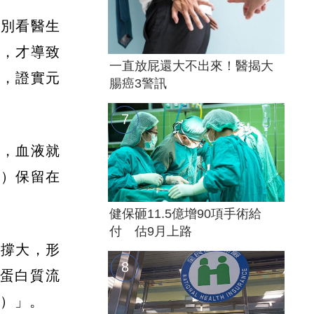
特別看醫生
壓，才導致
一直放屁還大不出來！醫揭大
查，證實元
腸癌3警訊
器，血液就
質）保留在
健保砸11.5億增90項手術給
付 估9月上路
被撐大，形
致蛋白質流
y）」。