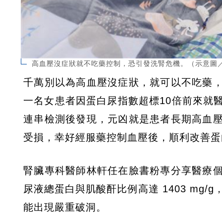
高血壓沒症狀就不吃藥控制，恐引發洗腎危機。（示意圖
千萬別以為高血壓沒症狀，就可以不吃藥
一名女患者因蛋白尿指數超標10倍前來就
連串檢測後發現，元凶就是患者長期高血
受損，幸好經服藥控制血壓後，順利改善蛋
腎臟專科醫師林軒任在臉書粉專分享醫療
尿液總蛋白與肌酸酐比例高達 1403 mg
能出現嚴重破洞。