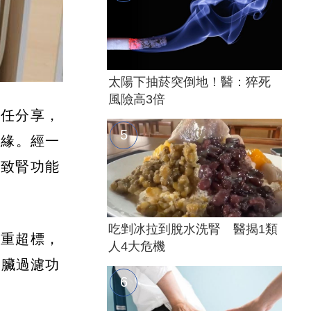
太陽下抽菸突倒地！醫：猝死
風險高3倍
軒任分享，
邊緣。經一
導致腎功能
吃剉冰拉到脫水洗腎 醫揭1類
嚴重超標，
人4大危機
腎臟過濾功