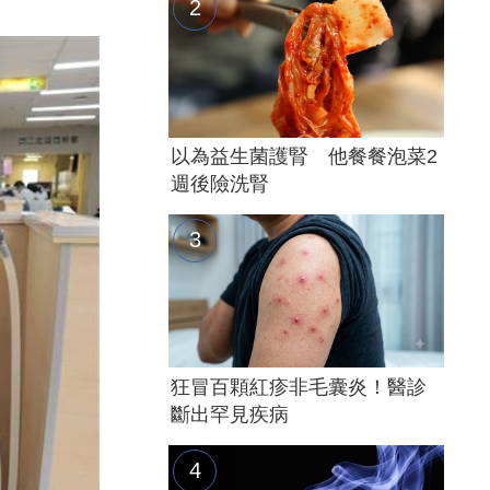
以為益生菌護腎 他餐餐泡菜2
週後險洗腎
狂冒百顆紅疹非毛囊炎！醫診
斷出罕見疾病