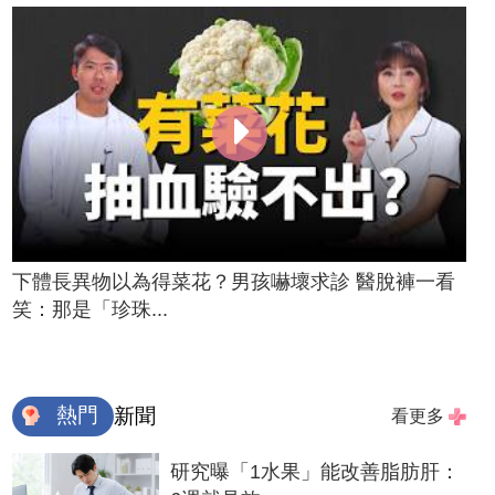
下體長異物以為得菜花？男孩嚇壞求診 醫脫褲一看
笑：那是「珍珠...
熱門
新聞
看更多
研究曝「1水果」能改善脂肪肝：