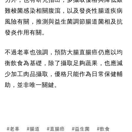
難梭菌感染相關腹瀉，以及發炎性腸道疾病
風險有關，推測與益生菌調節腸道菌相及抗
發炎作用有關。
不過老辜也強調，預防大腸直腸癌仍應以均
衡飲食為基礎，除了攝取足夠蔬果，也應減
少加工肉品攝取，優格只能作為日常保健輔
助，並非唯一關鍵。
#
老辜
#
腸道
#
直腸癌
#
益生菌
#
飲食