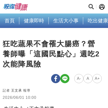
首頁
健康即時
生活大小事
吃出健康
狂吃蔬果不會罹大腸癌？營
養師曝「這國民點心」週吃2
次能降風險
A-
A
A+
記者
王文承
報導
2026/06/01 10:00