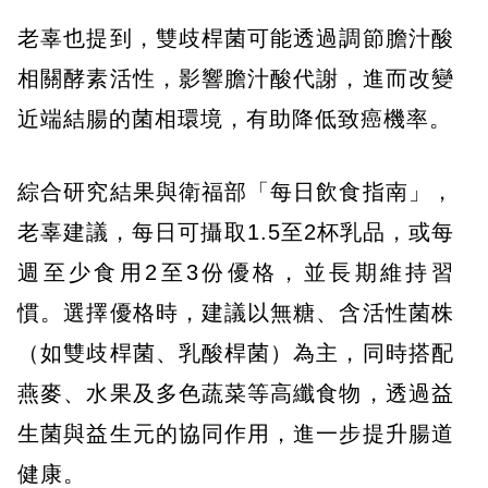
老辜也提到，雙歧桿菌可能透過調節膽汁酸
相關酵素活性，影響膽汁酸代謝，進而改變
近端結腸的菌相環境，有助降低致癌機率。
綜合研究結果與衛福部「每日飲食指南」，
老辜建議，每日可攝取1.5至2杯乳品，或每
週至少食用2至3份優格，並長期維持習
慣。選擇優格時，建議以無糖、含活性菌株
（如雙歧桿菌、乳酸桿菌）為主，同時搭配
燕麥、水果及多色蔬菜等高纖食物，透過益
生菌與益生元的協同作用，進一步提升腸道
健康。