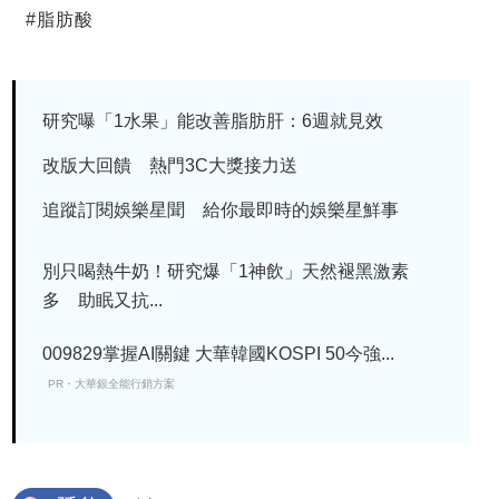
#
脂肪酸
研究曝「1水果」能改善脂肪肝：6週就見效
改版大回饋 熱門3C大獎接力送
追蹤訂閱娛樂星聞 給你最即時的娛樂星鮮事
別只喝熱牛奶！研究爆「1神飲」天然褪黑激素
多 助眠又抗...
009829掌握AI關鍵 大華韓國KOSPI 50今強...
PR・大華銀全能行銷方案