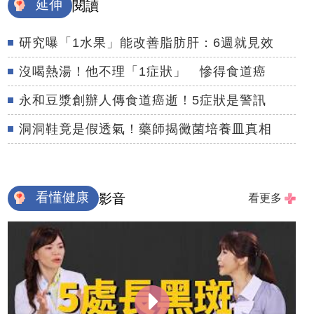
延伸
閱讀
研究曝「1水果」能改善脂肪肝：6週就見效
沒喝熱湯！他不理「1症狀」 慘得食道癌
永和豆漿創辦人傳食道癌逝！5症狀是警訊
洞洞鞋竟是假透氣！藥師揭黴菌培養皿真相
看懂健康
影音
看更多