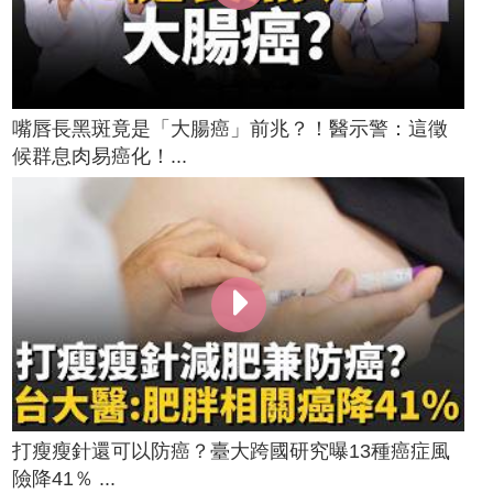
嘴唇長黑斑竟是「大腸癌」前兆？！醫示警：這徵
候群息肉易癌化！...
打瘦瘦針還可以防癌？臺大跨國研究曝13種癌症風
險降41％ ...