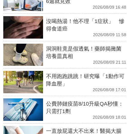
6週就見效
2026/08/09 16:48
沒喝熱湯！他不理「1症狀」 慘
得食道癌
2026/08/09 11:58
洞洞鞋竟是假透氣！藥師揭黴菌
培養皿真相
2026/08/09 21:11
不用跑跑跳跳！研究曝「1動作可
降血壓」
2026/08/08 17:01
公費肺鏈疫苗8/10升級QA秒懂：
只需打1劑
2026/08/09 18:01
一直放屁還大不出來！醫揭大腸