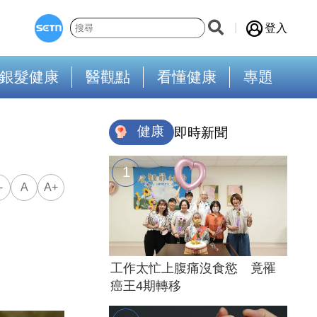
登入
銀髮健康
醫觀點
看懂健康
專題
健康
即時新聞
-
A
A+
工作太忙上腹痛沒食慾 竟罹
癌王4期轉移