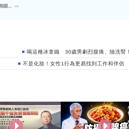
...
PR
喝這種冰拿鐵 30歲男劇烈腹痛、險洗腎
不是化妝！女性1行為更易找到工作和伴侶