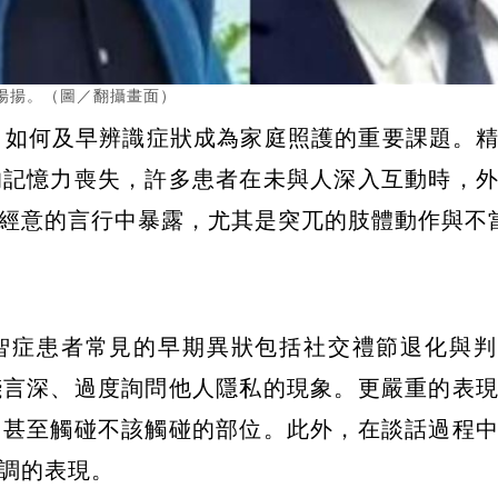
揚揚。（圖／翻攝畫面）
，如何及早辨識症狀成為家庭照護的重要課題。
的記憶力喪失，許多患者在未與人深入互動時，
經意的言行中暴露，尤其是突兀的肢體動作與不
智症患者常見的早期異狀包括社交禮節退化與判
淺言深、過度詢問他人隱私的現象。更嚴重的表
，甚至觸碰不該觸碰的部位。此外，在談話過程
調的表現。