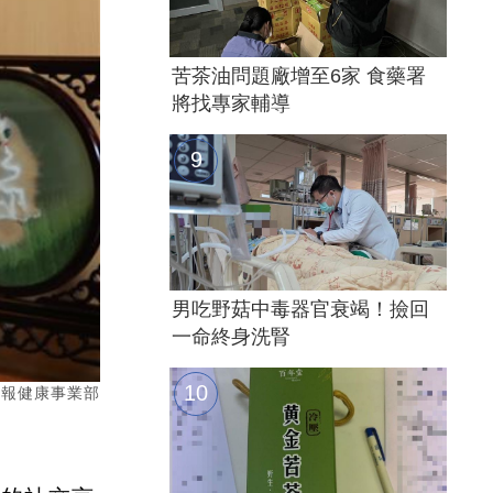
苦茶油問題廠增至6家 食藥署
將找專家輔導
男吃野菇中毒器官衰竭！撿回
一命終身洗腎
合報健康事業部