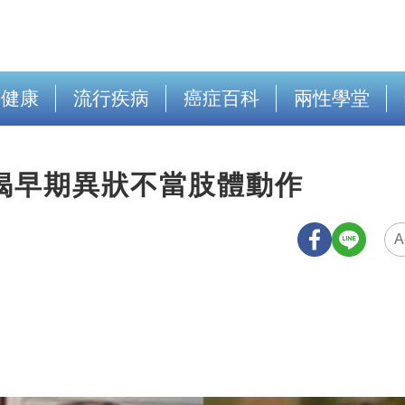
出健康
流行疾病
癌症百科
兩性學堂
揭早期異狀不當肢體動作
A