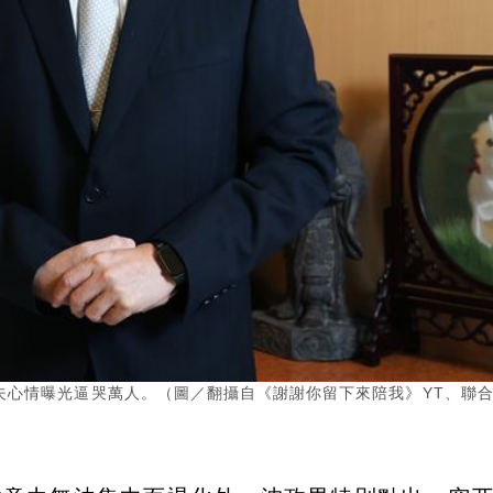
夫心情曝光逼哭萬人。（圖／翻攝自《謝謝你留下來陪我》YT、聯