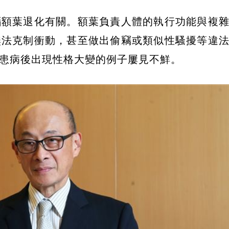
腦額葉退化有關。額葉負責人體的執行功能與複
無法克制衝動，甚至做出偷竊或類似性騷擾等違
患病後出現性格大變的例子屢見不鮮。