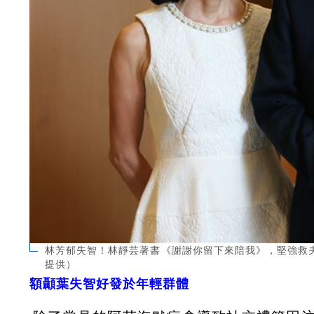
林芳郁失智！林靜芸著書《謝謝你留下來陪我》，堅強救
提供）
額顳葉失智好發於年輕群體