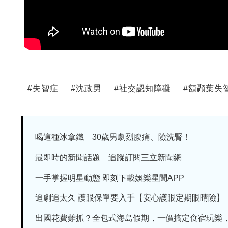
#
失智症
#
沈政男
#
社交認知障礙
#
額顳葉失
喝這種冰拿鐵 30歲男劇烈腹痛、險洗腎！
最即時的新聞話題 追蹤訂閱三立新聞網
一手掌握明星動態 即刻下載娛樂星聞APP
追劇追太久 護眼保單要入手【安心護眼定期眼睛險】
出國花費難抓？全包式海島假期，一價搞定食宿玩樂，省