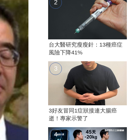
台大醫研究瘦瘦針：13種癌症
風險下降41%
3好友冒同1症狀接連大腸癌
逝！專家示警了