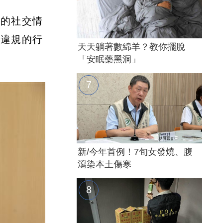
雜的社交情
法違規的行
天天躺著數綿羊？教你擺脫
「安眠藥黑洞」
新/今年首例！7旬女發燒、腹
瀉染本土傷寒