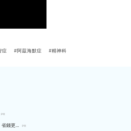
智症
#
阿茲海默症
#
精神科
PR
錢更...
PR