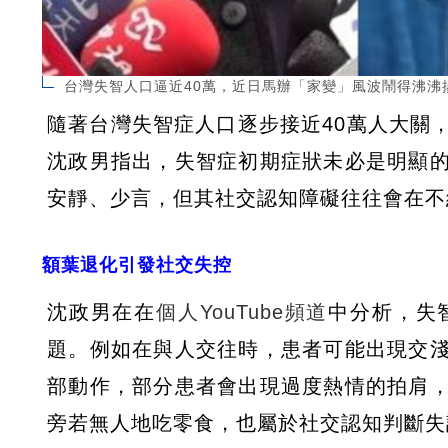
台灣失智人口逼近40萬，近日馬辦「家變」風波鬧得沸沸
隨著台灣失智症人口逐步接近40萬人大關
沈政男指出，失智症初期症狀未必是明顯
安靜、少言，但其社交認知障礙往往會在不
額葉退化引發社交失控
沈政男在在
個人YouTube頻道
中分析，失
題。例如在與人交往時，患者可能出現交
部動作，部分患者會出現過度熱情的拍肩
旁若無人地吃零食，也屬於社交認知判斷失