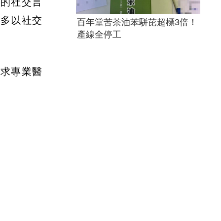
兀的社交言
期多以社交
百年堂苦茶油苯駢芘超標3倍！
產線全停工
尋求專業醫