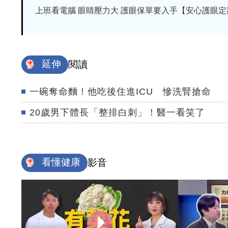
上班看電腦 眼睛壓力大 護眼保單要入手【安心護眼定期眼
延伸
閱讀
一碗奪命麵！他吃後住進ICU 慘洗腎搶命
20歲男下體長「整排白刺」！醫一看笑了
看懂健康
影音