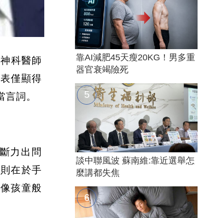
靠AI減肥45天瘦20KG！男多重
精神科醫師
器官衰竭險死
外表僅顯得
當言詞。
斷力出問
談中聯風波 蘇南維:靠近選舉怎
現則在於手
麼講都失焦
中像孩童般