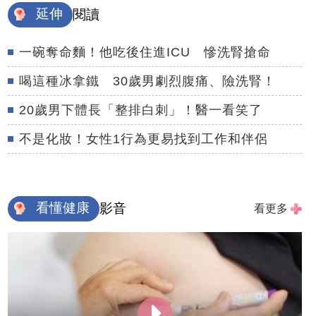
延伸
閱讀
一碗奪命麵！他吃後住進ICU 慘洗腎搶命
喝這種冰拿鐵 30歲男劇烈腹痛、險洗腎！
20歲男下體長「整排白刺」！醫一看笑了
不是化妝！女性1行為更易找到工作和伴侶
看懂健康
影音
看更多