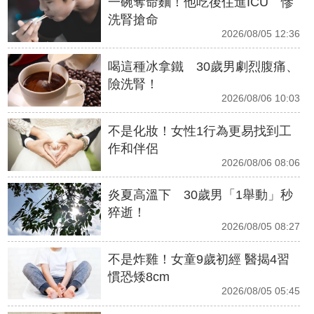
一碗奪命麵！他吃後住進ICU 慘
洗腎搶命
2026/08/05 12:36
喝這種冰拿鐵 30歲男劇烈腹痛、
險洗腎！
2026/08/06 10:03
不是化妝！女性1行為更易找到工
作和伴侶
2026/08/06 08:06
炎夏高溫下 30歲男「1舉動」秒
猝逝！
2026/08/05 08:27
不是炸雞！女童9歲初經 醫揭4習
慣恐矮8cm
2026/08/05 05:45