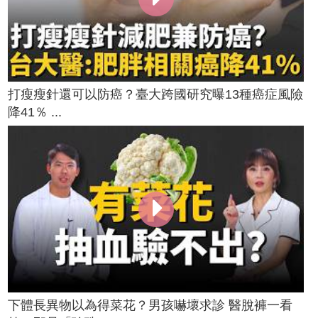
打瘦瘦針還可以防癌？臺大跨國研究曝13種癌症風險
降41％ ...
下體長異物以為得菜花？男孩嚇壞求診 醫脫褲一看