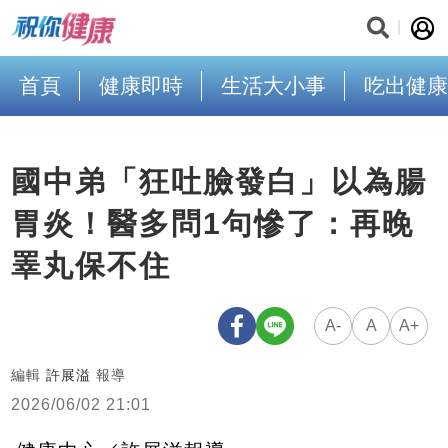
首頁
健康即時
生活大小事
吃出健康
國中弟「狂吐臉發白」以為腸
胃炎！醫多問1句慘了：再晚
睪丸保不住
A-
A
A+
編輯
許展溢
報導
2026/06/02 21:01