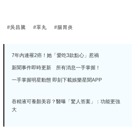
#
吳昌騰
#
睪丸
#
腸胃炎
7年內連罹2癌！她「愛吃3款點心」惹禍
新聞事件即時更新 所有消息一手掌握！
一手掌握明星動態 即刻下載娛樂星聞APP
吞精液可養顏美容？醫曝「驚人答案」：功能更強
大