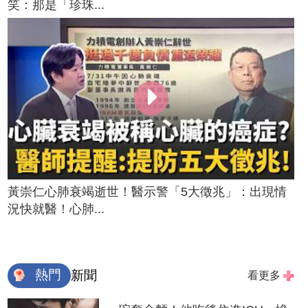
笑：那是「珍珠...
黃崇仁心肺衰竭逝世！醫示警「5大徵兆」：出現情
況快就醫！心肺...
熱門
新聞
看更多