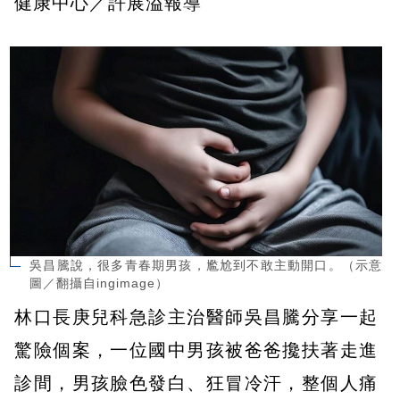
健康中心／許展溢報導
吳昌騰說，很多青春期男孩，尷尬到不敢主動開口。（示意
圖／翻攝自ingimage）
林口長庚兒科急診主治醫師吳昌騰分享一起
驚險個案，一位國中男孩被爸爸攙扶著走進
診間，男孩臉色發白、狂冒冷汗，整個人痛