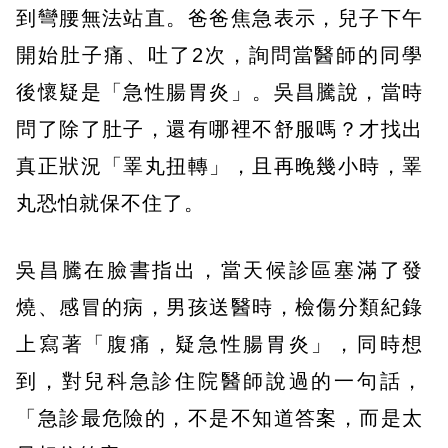
到彎腰無法站直。爸爸焦急表示，兒子下午
開始肚子痛、吐了2次，詢問當醫師的同學
後懷疑是「急性腸胃炎」。吳昌騰說，當時
問了除了肚子，還有哪裡不舒服嗎？才找出
真正狀況「睪丸扭轉」，且再晚幾小時，睪
丸恐怕就保不住了。
吳昌騰在臉書指出，當天候診區塞滿了發
燒、感冒的病，男孩送醫時，檢傷分類紀錄
上寫著「腹痛，疑急性腸胃炎」，同時想
到，對兒科急診住院醫師說過的一句話，
「急診最危險的，不是不知道答案，而是太