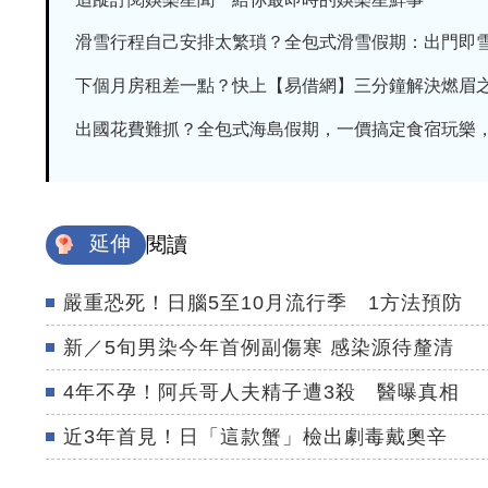
滑雪行程自己安排太繁瑣？全包式滑雪假期：出門即雪場
下個月房租差一點？快上【易借網】三分鐘解決燃眉
出國花費難抓？全包式海島假期，一價搞定食宿玩樂，省
延伸
閱讀
嚴重恐死！日腦5至10月流行季 1方法預防
新／5旬男染今年首例副傷寒 感染源待釐清
4年不孕！阿兵哥人夫精子遭3殺 醫曝真相
近3年首見！日「這款蟹」檢出劇毒戴奧辛