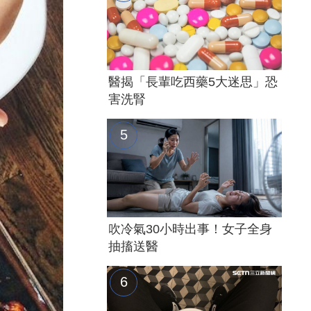
醫揭「長輩吃西藥5大迷思」恐
害洗腎
吹冷氣30小時出事！女子全身
抽搐送醫