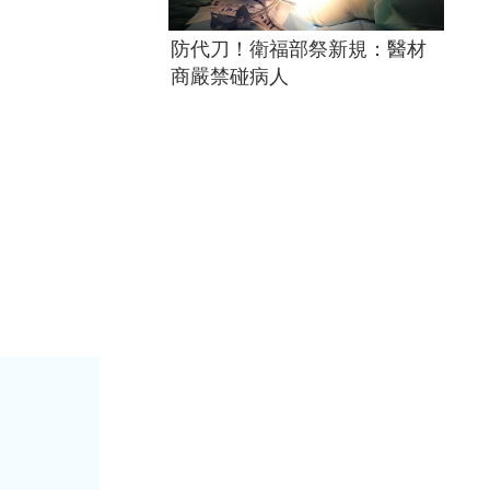
防代刀！衛福部祭新規：醫材
商嚴禁碰病人