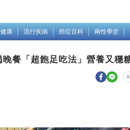
出健康
流行疾病
癌症百科
兩性學堂
揭晚餐「超飽足吃法」營養又穩
A