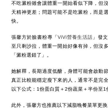
不吃澱粉雖會讓體重一開始看似下降，但
天精神更差；問題可能不是吃澱粉，而是
快。
張馨方於臉書粉專「
ViVi營養生活話
」發
至只剩沙拉，體重一開始好像有掉，但沒
「澱粉選錯了」。
她解釋，長期過度低醣，身體可能會啟動
真正比較能穩定瘦下來的人，通常不是完
以下公式：1份蛋白質＋2份蔬菜＋半份至
此外，張馨方也推薦以下減脂晚餐菜單更換