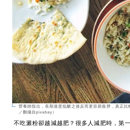
營養師指出，長期過度低醣之後反而更容易復胖，真正比
／翻攝自pixabay）
不吃澱粉卻越減越肥？很多人減肥時，第