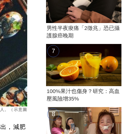
男性半夜痠痛「2徵兆」恐已攝
護腺癌晚期
100%果汁也傷身？研究：高血
壓風險增35%
的人。（示意圖
指出，減肥