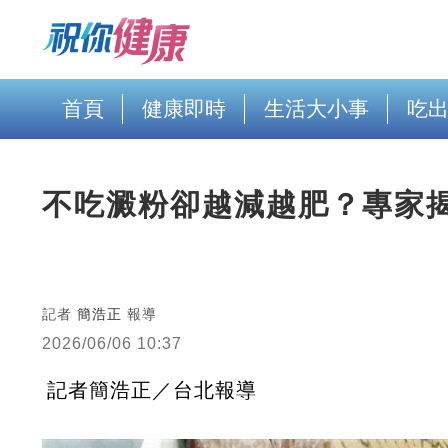
首頁
健康即時
生活大小事
吃
不吃澱粉卻越減越肥？專家
記者
簡浩正
報導
2026/06/06 10:37
記者簡浩正／台北報導