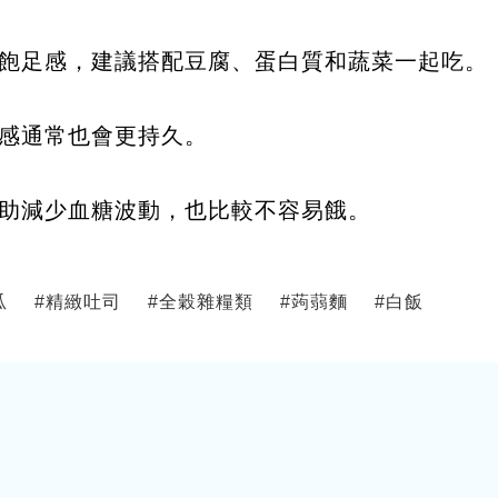
飽足感，建議搭配豆腐、蛋白質和蔬菜一起吃。
感通常也會更持久。
助減少血糖波動，也比較不容易餓。
瓜
#
精緻吐司
#
全穀雜糧類
#
蒟蒻麵
#
白飯