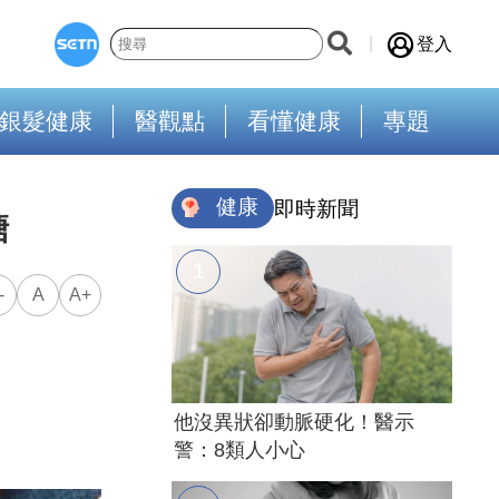
登入
銀髮健康
醫觀點
看懂健康
專題
健康
即時新聞
糖
-
A
A+
他沒異狀卻動脈硬化！醫示
警：8類人小心