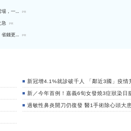
，一...
PR
之急
PR
錢更...
PR
新冠增4.1%就診破千人 「鄰近3國」疫情
新／今年首例！嘉義6旬女發燒3症狀染日
過敏性鼻炎開刀仍復發 醫1手術除心頭大