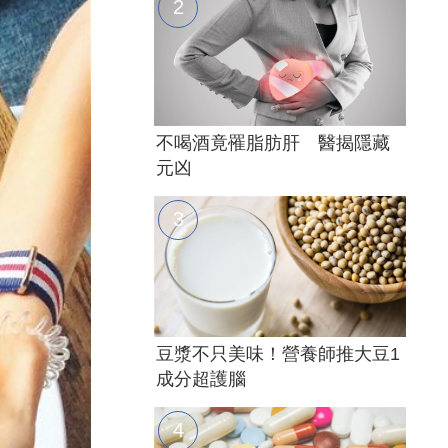
不喝酒竟罹脂肪肝 醫揭隱藏
元凶
豆漿不只美味！營養師推大豆1
成分超護腦