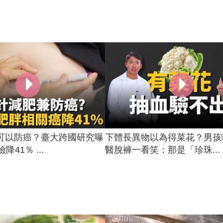
可以防癌？臺大跨國研究曝
下體長異物以為得菜花？男孩
降41％ ...
醫脫褲一看笑：那是「珍珠...