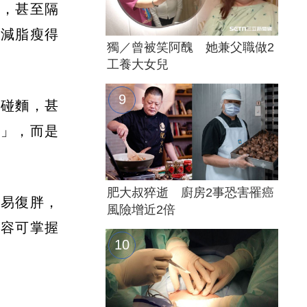
食，甚至隔
定減脂瘦得
獨／曾被笑阿醜 她兼父職做2
工養大女兒
不碰麵，甚
粉」，而是
肥大叔猝逝 廚房2事恐害罹癌
容易復胖，
風險增近2倍
內容可掌握