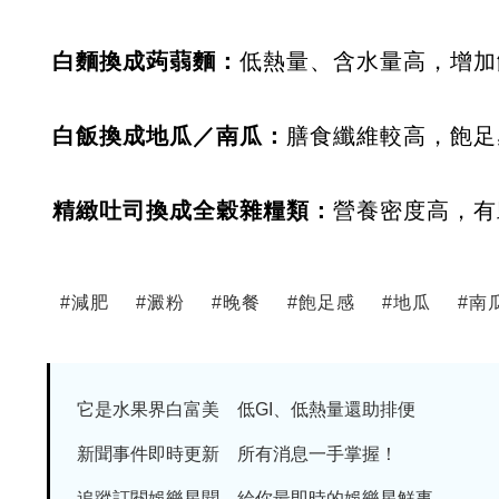
白麵換成蒟蒻麵：
低熱量、含水量高，增加
白飯換成地瓜／南瓜：
膳食纖維較高，飽足
精緻吐司換成全穀雜糧類：
營養密度高，有
#
減肥
#
澱粉
#
晚餐
#
飽足感
#
地瓜
#
南
它是水果界白富美 低GI、低熱量還助排便
新聞事件即時更新 所有消息一手掌握！
追蹤訂閱娛樂星聞 給你最即時的娛樂星鮮事