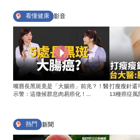
看懂健康
影音
嘴唇長黑斑竟是「大腸癌」前兆？！醫
打瘦瘦針還
示警：這徵候群息肉易癌化！...
13種癌症風險
熱門
新聞