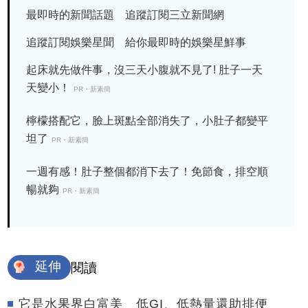
最即時的新聞話題 追蹤訂閱三立新聞網
追蹤訂閱娛樂星聞 給你最即時的娛樂星鮮事
起床就先做件事，沒三天小腹就不見了! 肚子一天
天變小！
PR・新素簡
檸檬搭配它，臉上斑點全部消失了，小肚子都變平
坦了
PR・新素簡
一週有感！肚子整個都消下去了！免節食，排空順
暢就夠
PR・新素簡
延伸
閱讀
它是水果界白富美 低GI、低熱量還助排便