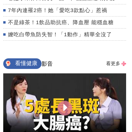
7年內連罹2癌！她「愛吃3款點心」惹禍
不是綠茶！1飲品助抗癌、降血壓 能穩血糖
嬤吃白帶魚防失智！「1動作」精華全沒了
看懂健康
影音
看更多