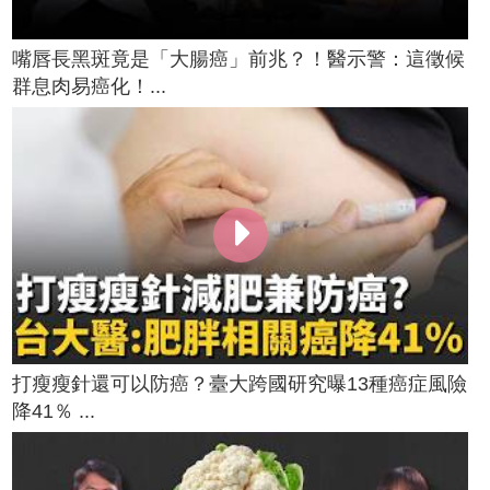
嘴唇長黑斑竟是「大腸癌」前兆？！醫示警：這徵候
群息肉易癌化！...
打瘦瘦針還可以防癌？臺大跨國研究曝13種癌症風險
降41％ ...