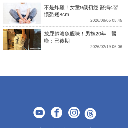
不是炸雞！女童9歲初經 醫揭4習
慣恐矮8cm
2026/08/05 05:45
放屁超濃魚腥味！男拖20年 醫
嘆：已後期
2026/02/19 06:06