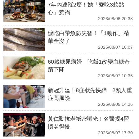
7年內連罹2癌！她「愛吃3款點
心」惹禍
2026/08/06 20:38
嬤吃白帶魚防失智！「1動作」精
華全沒了
2026/08/07 10:07
60歲糖尿病婦 吃飯1改變血糖奇
蹟下降
2026/08/07 10:35
新冠升溫！8症狀先快篩 2類人重
症高風險
2026/08/05 14:26
黃仁勳抗老祕密曝光！名醫揭4習
慣老得慢
2026/08/07 17:30