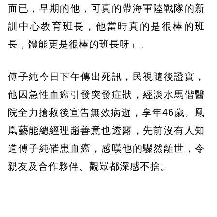
而已，早期的他，可真的帶海軍陸戰隊的新
訓中心教育班長，他當時真的是很棒的班
長，體能更是很棒的班長呀」。
傅子純今日下午傳出死訊，民視隨後證實，
他因急性血癌引發突發症狀，經淡水馬偕醫
院全力搶救後宣告無效病逝，享年46歲。鳳
凰藝能總經理趙善意也透露，先前沒有人知
道傅子純罹患血癌，感嘆他的驟然離世，令
親友及合作夥伴、觀眾都深感不捨。