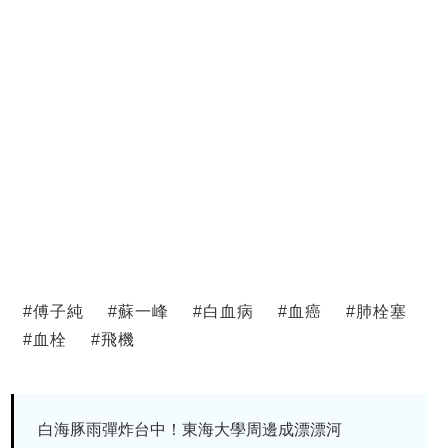
#
傅子純
#
蘇一峰
#
白血病
#
血癌
#
肺栓塞
#
血栓
#
飛機
白海豚雨彈炸台中！東海大學周邊成漂漂河