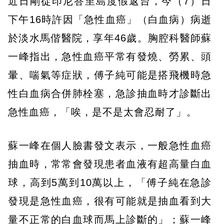
近日剛從印尼峇里島度假返台，今（7）日
下午16時許因「急性血癌」（白血病）病逝
於淡水馬偕醫院，享年46歲。胸腔科醫師蘇
一峰指出，急性血癌平常有發燒、勞累、頭
暈、喘氣等症狀，傅子純可能是搭飛機時急
性白血病合併肺栓塞，急診抽血時才診斷出
急性血癌，「唉，是不是太會忍耐了」。
蘇一峰在個人臉書發文表示，一般急性血癌
抽血時，常常會發現患者血液有超高量白血
球，高到5萬到10萬以上，「傅子純在急診
發現是急性血癌，很有可能就是抽血看到大
量不正常的白血球而馬上診斷的」；蘇一峰