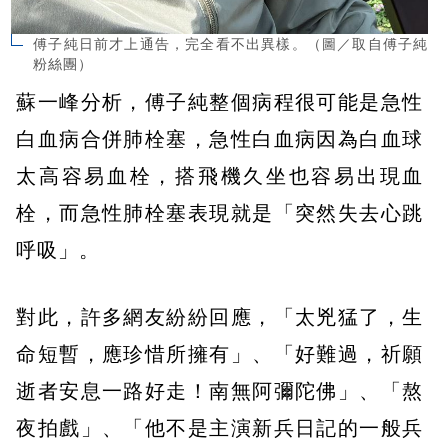
傅子純日前才上通告，完全看不出異樣。（圖／取自傅子純
粉絲團）
蘇一峰分析，傅子純整個病程很可能是急性
白血病合併肺栓塞，急性白血病因為白血球
太高容易血栓，搭飛機久坐也容易出現血
栓，而急性肺栓塞表現就是「突然失去心跳
呼吸」。
對此，許多網友紛紛回應，「太兇猛了，生
命短暫，應珍惜所擁有」、「好難過，祈願
逝者安息一路好走！南無阿彌陀佛」、「熬
夜拍戲」、「他不是主演新兵日記的一般兵