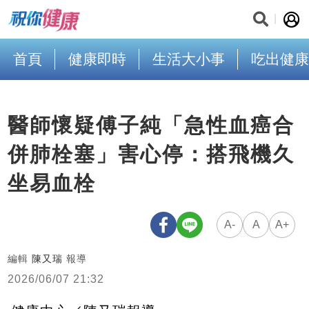
首頁
健康即時
生活大小事
吃出健康
醫師懷疑傅子純「急性血癌合
併肺栓塞」害心停：搭飛機久
坐易血栓
A-
A
A+
編輯
陳又瑞
報導
2026/06/07 21:32