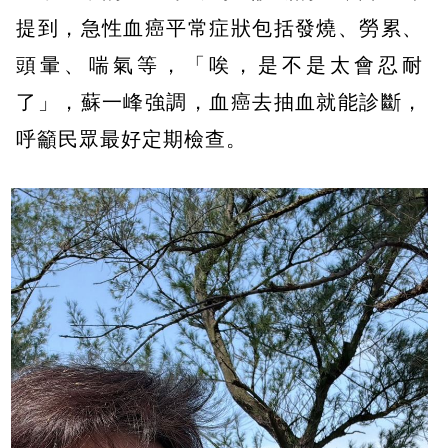
提到，急性血癌平常症狀包括發燒、勞累、
頭暈、喘氣等，「唉，是不是太會忍耐
了」，蘇一峰強調，血癌去抽血就能診斷，
呼籲民眾最好定期檢查。