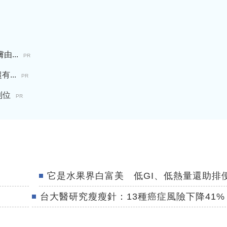
...
PR
...
PR
到位
PR
它是水果界白富美 低GI、低熱量還助排
台大醫研究瘦瘦針：13種癌症風險下降41%