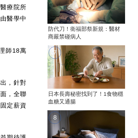
與醫療院所
波由醫學中
防代刀！衛福部祭新規：醫材
商嚴禁碰病人
理師18萬
指出，針對
方面，全聯
日本長壽秘密找到了！1食物穩
血糖又通腸
向固定薪資
，並期待護