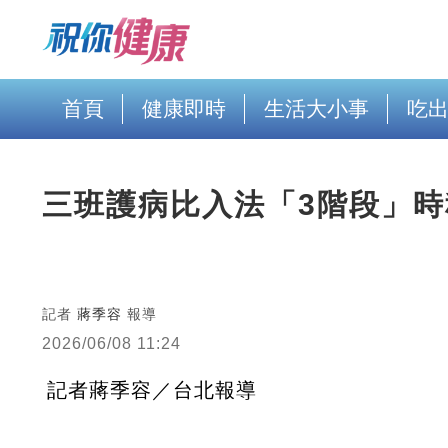
首頁
健康即時
生活大小事
吃
三班護病比入法「3階段」時
記者
蔣季容
報導
2026/06/08 11:24
記者蔣季容／台北報導