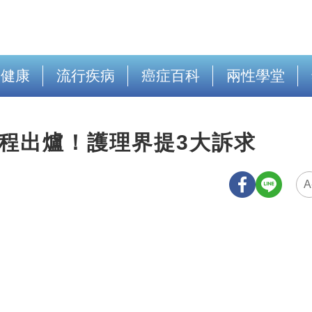
出健康
流行疾病
癌症百科
兩性學堂
程出爐！護理界提3大訴求
A