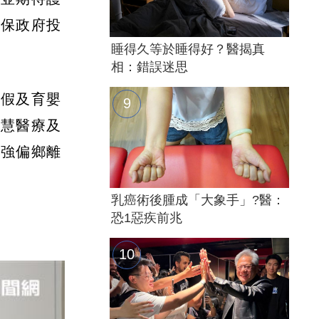
確保政府投
睡得久等於睡得好？醫揭真
相：錯誤迷思
產假及育嬰
智慧醫療及
加強偏鄉離
乳癌術後腫成「大象手」?醫：
恐1惡疾前兆