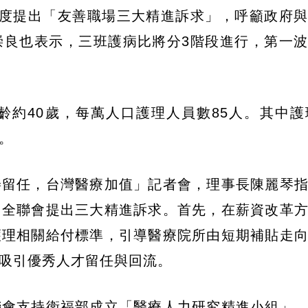
首度提出「友善職場三大精進訴求」，呼籲政府
崇良也表示，三班護病比將分3階段進行，第一
約40歲，每萬人口護理人員數85人。其中護
)。
善留任，台灣醫療加值」記者會，理事長陳麗琴
，全聯會提出三大精進訴求。首先，在薪資改革
護理相關給付標準，引導醫療院所由短期補貼走
吸引優秀人才留任與回流。
聯會支持衛福部成立「醫療人力研究精進小組」