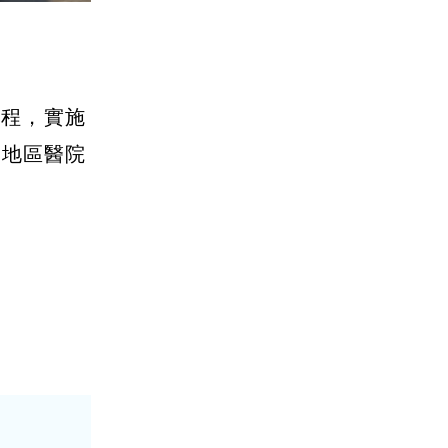
期程，實施
，地區醫院