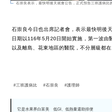
石崇良表示，最快明後天就會公告，正式預告三班護病比
石崇良今日也出席記者會，表示最快明後
日期以116年5月20日開始實施，第一波由
以及離島、花東地區的醫院，不分層級都在1
#
三班護病比
#
石崇良
#
護理師
它是水果界白富美 低GI、低熱量還助排便