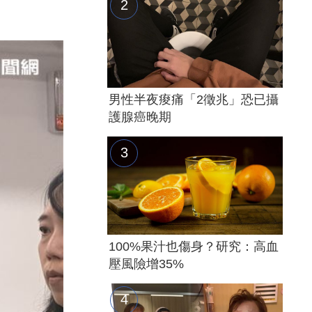
男性半夜痠痛「2徵兆」恐已攝
護腺癌晚期
100%果汁也傷身？研究：高血
壓風險增35%