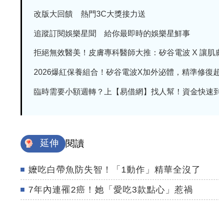
改版大回饋 熱門3C大獎接力送
追蹤訂閱娛樂星聞 給你最即時的娛樂星鮮事
拒絕無效醫美！皮膚專科醫師大推：矽谷電波 X 讓肌膚由
2026爆紅保養組合！矽谷電波X加外泌體，精準修復超有
臨時需要小額週轉？上【易借網】找人幫！資金快速
延伸
閱讀
嬤吃白帶魚防失智！「1動作」精華全沒了
7年內連罹2癌！她「愛吃3款點心」惹禍