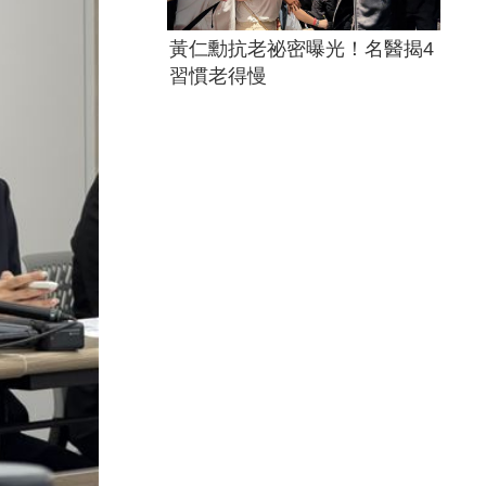
黃仁勳抗老祕密曝光！名醫揭4
習慣老得慢