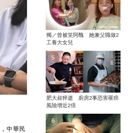
獨／曾被笑阿醜 她兼父職做2
工養大女兒
肥大叔猝逝 廚房2事恐害罹癌
風險增近2倍
施，中華民