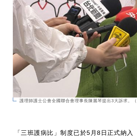
護理師護士公會全國聯合會理事長陳麗琴提出3大訴求。
「三班護病比」制度已於5月8日正式納入《