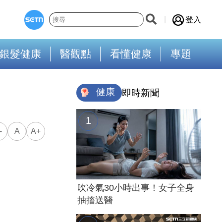
登入
銀髮健康
醫觀點
看懂健康
專題
健康
即時新聞
-
A
A+
吹冷氣30小時出事！女子全身
抽搐送醫