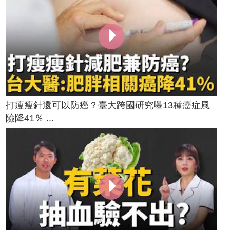
打瘦瘦針還可以防癌？臺大跨國研究曝13種癌症風
險降41％ ...