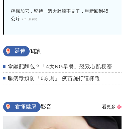
檸檬加它，堅持一週大肚腩不見了，重新回到45
公斤
PR・新素簡
延伸
閱讀
拿鐵配麵包？「4大NG早餐」恐致心肌梗塞
腸病毒預防「6原則」 疫苗施打這樣選
看懂健康
影音
看更多