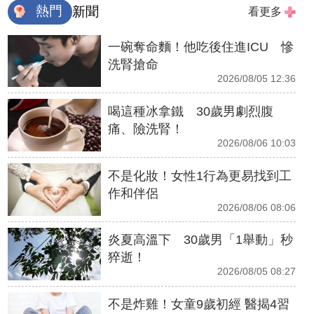
熱門
新聞
看更多
一碗奪命麵！他吃後住進ICU 慘
洗腎搶命
2026/08/05 12:36
喝這種冰拿鐵 30歲男劇烈腹
痛、險洗腎！
2026/08/06 10:03
不是化妝！女性1行為更易找到工
作和伴侶
2026/08/06 08:06
炎夏高溫下 30歲男「1舉動」秒
猝逝！
2026/08/05 08:27
不是炸雞！女童9歲初經 醫揭4習