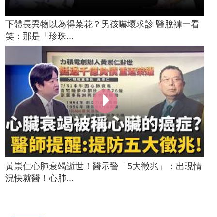
下體長異物以為得菜花？男孩嚇壞求診 醫脫褲一看
笑：那是「珍珠...
黃崇仁心肺衰竭逝世！醫示警「5大徵兆」：出現情
況快就醫！心肺...