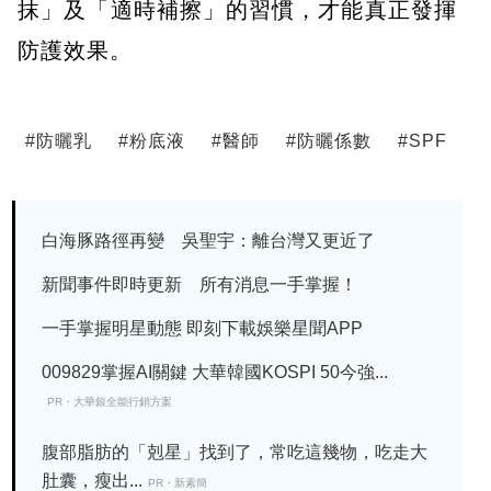
抹」及「適時補擦」的習慣，才能真正發揮
防護效果。
#
防曬乳
#
粉底液
#
醫師
#
防曬係數
#
SPF
白海豚路徑再變 吳聖宇：離台灣又更近了
新聞事件即時更新 所有消息一手掌握！
一手掌握明星動態 即刻下載娛樂星聞APP
009829掌握AI關鍵 大華韓國KOSPI 50今強...
PR・大華銀全能行銷方案
腹部脂肪的「剋星」找到了，常吃這幾物，吃走大
肚囊，瘦出...
PR・新素簡