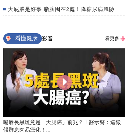
大屁股是好事 脂肪囤在2處！降糖尿病風險
看懂健康
影音
看更多
嘴唇長黑斑竟是「大腸癌」前兆？！醫示警：這徵
候群息肉易癌化！...