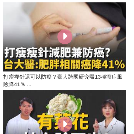
打瘦瘦針還可以防癌？臺大跨國研究曝13種癌症風
險降41％ ...