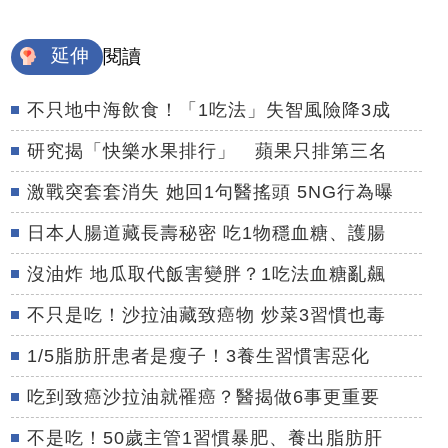
延伸
閱讀
不只地中海飲食！「1吃法」失智風險降3成
研究揭「快樂水果排行」 蘋果只排第三名
激戰突套套消失 她回1句醫搖頭 5NG行為曝
日本人腸道藏長壽秘密 吃1物穩血糖、護腸
沒油炸 地瓜取代飯害變胖？1吃法血糖亂飆
不只是吃！沙拉油藏致癌物 炒菜3習慣也毒
1/5脂肪肝患者是瘦子！3養生習慣害惡化
吃到致癌沙拉油就罹癌？醫揭做6事更重要
不是吃！50歲主管1習慣暴肥、養出脂肪肝