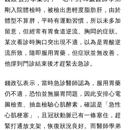
剛入院體檢時，被檢出患輕度脂肪肝，由於
體型不算胖，平時有運動習慣，所以未多加
留意，但經常有胃食道逆流、胸悶的症狀。
某次看診時胸口突出現不適，以為是胃酸逆
流所致，隨即服用胃藥，但症狀並無改善，
他撐到門診結束後才趕緊去急診。
錢政弘表示，當時急診醫師認為，服用胃藥
仍不適，恐怕並無腸胃問題，因此安排心電
圖檢查、抽血檢驗心肌酵素，確認是「急性
心肌梗塞」，且冠狀動脈已有一條塞住，趕
緊打通放支架，恢復狀況良好。而醫師學弟