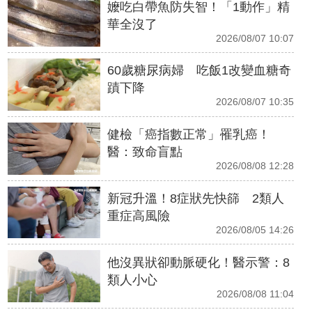
嬤吃白帶魚防失智！「1動作」精
華全沒了
2026/08/07 10:07
60歲糖尿病婦 吃飯1改變血糖奇
蹟下降
2026/08/07 10:35
健檢「癌指數正常」罹乳癌！
醫：致命盲點
2026/08/08 12:28
新冠升溫！8症狀先快篩 2類人
重症高風險
2026/08/05 14:26
他沒異狀卻動脈硬化！醫示警：8
類人小心
2026/08/08 11:04