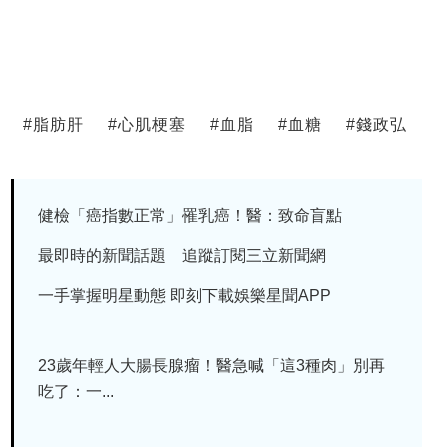
#
脂肪肝
#
心肌梗塞
#
血脂
#
血糖
#
錢政弘
健檢「癌指數正常」罹乳癌！醫：致命盲點
最即時的新聞話題 追蹤訂閱三立新聞網
一手掌握明星動態 即刻下載娛樂星聞APP
23歲年輕人大腸長腺瘤！醫急喊「這3種肉」別再
吃了：一...