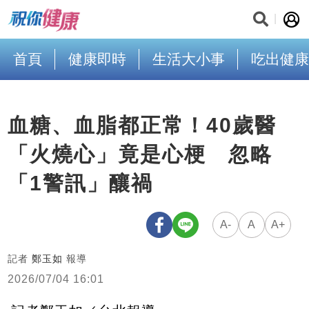
首頁
健康即時
生活大小事
吃出健康
血糖、血脂都正常！40歲醫
「火燒心」竟是心梗 忽略
「1警訊」釀禍
A-
A
A+
記者
鄭玉如
報導
2026/07/04 16:01