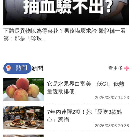
下體長異物以為得菜花？男孩嚇壞求診 醫脫褲一看
笑：那是「珍珠...
熱門
新聞
看更多
它是水果界白富美 低GI、低熱
量還助排便
2026/08/07 14:23
7年內連罹2癌！她「愛吃3款點
心」惹禍
2026/08/06 20:38