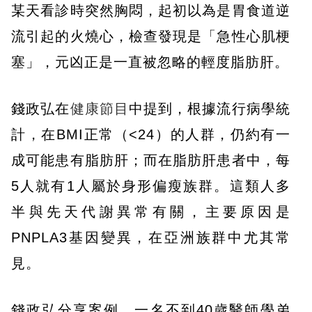
某天看診時突然胸悶，起初以為是胃食道逆
流引起的火燒心，檢查發現是「急性心肌梗
塞」，元凶正是一直被忽略的輕度脂肪肝。
錢政弘在
健康節目
中提到，根據流行病學統
計，在BMI正常（<24）的人群，仍約有一
成可能患有脂肪肝；而在脂肪肝患者中，每
5人就有1人屬於身形偏瘦族群。這類人多
半與先天代謝異常有關，主要原因是
PNPLA3基因變異，在亞洲族群中尤其常
見。
錢政弘分享案例，一名不到40歲醫師學弟