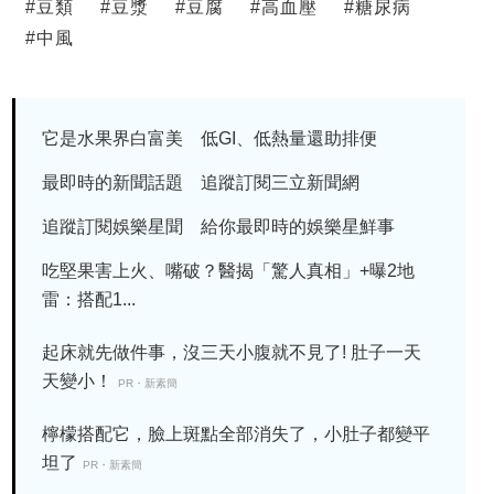
#
豆類
#
豆漿
#
豆腐
#
高血壓
#
糖尿病
#
中風
它是水果界白富美 低GI、低熱量還助排便
最即時的新聞話題 追蹤訂閱三立新聞網
追蹤訂閱娛樂星聞 給你最即時的娛樂星鮮事
吃堅果害上火、嘴破？醫揭「驚人真相」+曝2地
雷：搭配1...
起床就先做件事，沒三天小腹就不見了! 肚子一天
天變小！
PR・新素簡
檸檬搭配它，臉上斑點全部消失了，小肚子都變平
坦了
PR・新素簡