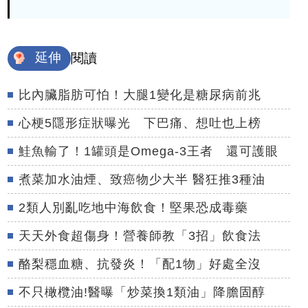
延伸
閱讀
比內臟脂肪可怕！大腿1變化是糖尿病前兆
心梗5隱形症狀曝光 下巴痛、想吐也上榜
鮭魚輸了！1罐頭是Omega-3王者 還可護眼
煮菜加水油煙、致癌物少大半 醫狂推3種油
2類人別亂吃地中海飲食！堅果恐成毒藥
天天外食超傷身！營養師教「3招」飲食法
酪梨穩血糖、抗發炎！「配1物」好處全沒
不只橄欖油!醫曝「炒菜換1類油」降膽固醇